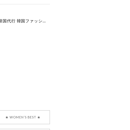
[COYSEIO] COY BUMBLE SNEAKERS GREY 正規品 韓国ブランド 韓国通販 韓国代行 韓国ファッション コイセイオ 日本 店舗
で、大変嬉しく思いま
ございます。安心して
な対応を心がけ、安心
ございましたら、ぜひ
韓国ブランド 正規品
★ WOMEN’S BEST ★