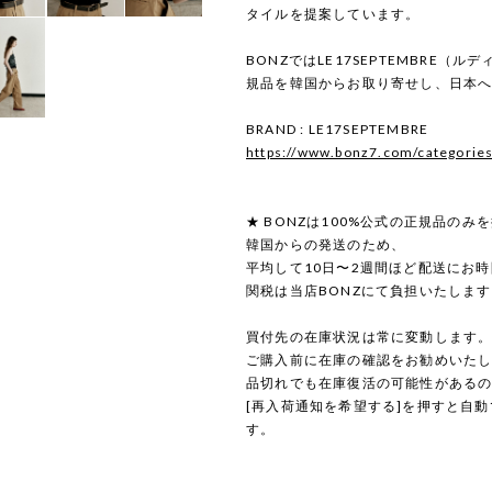
タイルを提案しています。
BONZではLE17SEPTEMBRE（
規品を韓国からお取り寄せし、日本
BRAND : LE17SEPTEMBRE
https://www.bonz7.com/categorie
★ BONZは100%公式の正規品のみ
韓国からの発送のため、
平均して10日〜2週間ほど配送にお
関税は当店BONZにて負担いたしま
買付先の在庫状況は常に変動します
ご購入前に在庫の確認をお勧めいた
品切れでも在庫復活の可能性がある
[再入荷通知を希望する]を押すと自
す。