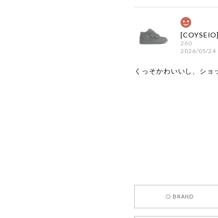
260
2026/05/24
くっそかわいいし、ショ
嬉しいレビ
す！ また
お買い物い
してご利用
お気軽にご
[REQUEST
◎ BRAND
2026/05/24