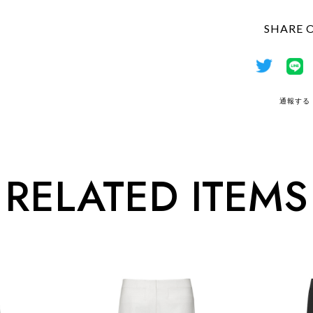
SHARE 
通報する
RELATED ITEMS