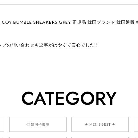
ップの問い合わせも返事がはやくて安心でした!!
ューをありがとうございます！ 商品を気に入っていただけたよう
、お問い合わせ対応についても温かいお言葉をいただきありがとう
ただけたとのこと、何より嬉しいです。 これからも迅速かつ丁寧
いただけるショップを目指してまいります。 また気になる商品が
CATEGORY
利用くださいꕤ︎︎ またのご利用を心よりお待ちしております。
] BONZ PRESENTS 26041731 (rq) bz26041731 韓国代行 
◎ 韓国子供服
★ MEN’S BEST ★