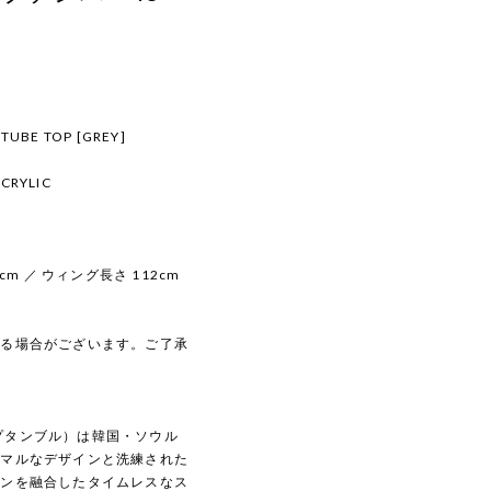
TUBE TOP [GREY]
CRYLIC
2cm ／ ウィング長さ 112cm
じる場合がございます。ご了承
トセプタンブル）は韓国・ソウル
ニマルなデザインと洗練された
ダンを融合したタイムレスなス