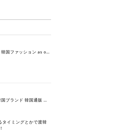
[as”on] BONITA MINI BAG / BLACK 正規品 韓国ブランド 韓国通販 韓国代行 韓国ファッション as on ason エズオン アズオン
[COOR][WOMEN] Faux Suede Three-Button Blazer (Dark Brown) 正規品 韓国ブランド 韓国通販 韓国代行 韓国ファッション クール クーア クアー 日本 店舗
るタイミングとかで渡韓
！