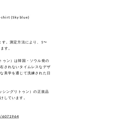
hirt (Sky blue)
ます。測定方法により、1〜
います。
グリトゥン）は韓国・ソウル発の
左右されないタイムレスなデザ
ルな美学を通じて洗練された日
N（ナッシングリトゥン）の正規品
届けしています。
s/6071964