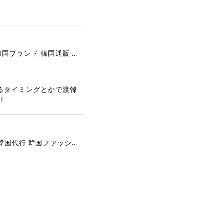
[COOR][WOMEN] Faux Suede Three-Button Blazer (Dark Brown) 正規品 韓国ブランド 韓国通販 韓国代行 韓国ファッション クール クーア クアー 日本 店舗
るタイミングとかで渡韓
！
[COYSEIO] COY BUMBLE SNEAKERS GREY 正規品 韓国ブランド 韓国通販 韓国代行 韓国ファッション コイセイオ 日本 店舗
で、大変嬉しく思いま
ございます。安心して