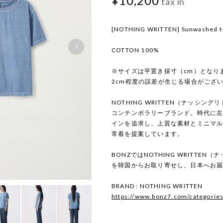
¥10,200
tax in
[NOTHING WRITTEN] Sunwashed t-s
COTTON 100%
※サイズは平置き採寸（cm）となり
2cm程度の誤差が生じる場合がござ
NOTHING WRITTEN（ナッシン
コンテンポラリーブランド。時代に
インを追求し、上質な素材とミニマ
常着を提案しています。
BONZではNOTHING WRITTE
を韓国からお取り寄せし、日本へお
BRAND : NOTHING WRITTEN
https://www.bonz7.com/categorie