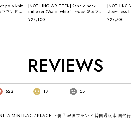
t polo knit
[NOTHING WRITTEN] Sane v-neck
[NOTHING 
 韓国ブランド 韓
pullover (Warm white) 正規品 韓国ブ
sleeveless b
ッション ナッ
ランド 韓国通販 韓国代行 韓国ファッシ
品 韓国ブラ
¥23,100
¥25,700
ョン ナッシングリトゥン 日本 店舗
ファッション
店舗
REVIEWS
622
17
15