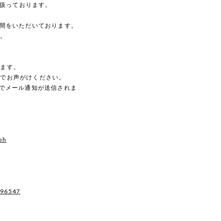
を扱っております。
時間をいただいております。
す。
。
します。
のでお声がけください。
動でメール通知が送信されま
oh
496547