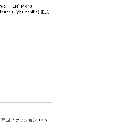
WRITTEN] Mona
louse (Light vanilla) 正規
ンド 韓国通販 韓国代行 韓国
 ナッシングリトゥン 日本
[as”on] BONITA MINI BAG / BLACK 正規品 韓国ブランド 韓国通販 韓国代行 韓国ファッション as on ason エズオン アズオン