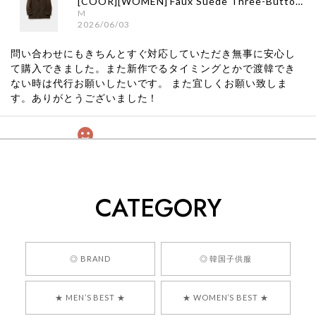
[COOR][WOMEN] Faux Suede Three-Button Blazer (Dark Brown) 正規品 韓国ブランド 韓国通販 韓国代行 韓国ファッション クール クーア クアー 日本 店舗
M
2026/06/03
問い合わせにもきちんとすぐ対応していただき無事に安心し
て購入できました。また新作でるタイミングとかで渡韓でき
ない時は代行お願いしたいです。 また宜しくお願い致しま
す。ありがとうございました！
[COYSEIO] COY BUMBLE SNEAKERS GREY 正規品 韓国ブランド 韓国通販 韓国代行 韓国ファッション コイセイオ 日本 店舗
260
2026/05/24
CATEGORY
くっそかわいいし、ショップの問い合わせも返事がはやくて
安心でした!!
嬉しいレビューをありがとうございます！ 商品を
◎ BRAND
◎ 韓国子供服
気に入っていただけたようで、大変嬉しく思いま
す！ また、お問い合わせ対応についても温かいお
★ MEN’S BEST ★
★ WOMEN’S BEST ★
言葉をいただきありがとうございます。安心して