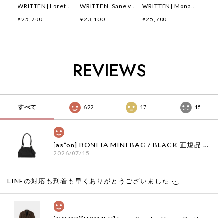
WRITTEN] Loret
WRITTEN] Sane v-
WRITTEN] Mona
polo knit top (Off
neck pullover
sleeveless blouse
¥25,700
¥23,100
¥25,700
white) 正規品 韓国
(Warm white) 正規
(Light vanilla) 正規
ブランド 韓国通販
品 韓国ブランド 韓
品 韓国ブランド 韓
韓国代行 韓国ファッ
国通販 韓国代行 韓
国通販 韓国代行 韓
ション ナッシングリ
国ファッション ナッ
国ファッション ナッ
トゥン 日本 店舗
シングリトゥン 日本
シングリトゥン 日本
REVIEWS
店舗
店舗
すべて
622
17
15
[as”on] BONITA MINI BAG / BLACK 正規品 韓国ブランド 韓国通販 韓国代行 韓国ファッション as on ason エズオン アズオン
2026/07/15
LINEの対応も到着も早くありがとうございました‪ ·͜·