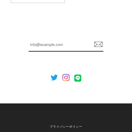
孫ちゃん喜んでました。。 良かったです。
嬉しいレビューをありがとうございます！ これか
らも安心してご利用いただけるよう、丁寧な対応
登
を心がけてまいります。 またお探しの商品がござ
録
いましたら、ぜひお気軽にご利用くださいꕤ︎︎ また
のご利用を心よりお待ちしております。
[NOTHING WRITTEN][MEN] Henleyneck organic stripe t-shirt (Stripe, M) 正規品 韓国ブランド 韓国通販 韓国代行 韓国ファッション ナッシングリトゥン 日本 店舗
2026/04/12
欲しかったものが買えて嬉しいです！ またお願いします。
嬉しいレビューをありがとうございます！ ご希望
プライバシーポリシー
の商品のお手伝いができ、喜んでいただけて大変