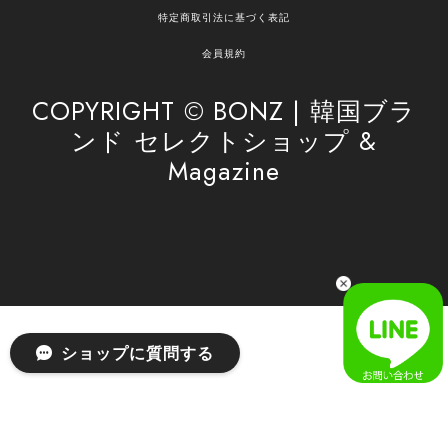
嬉しく思います。 これからもお客様のお買い物を
特定商取引法に基づく表記
安心してお任せいただけるよう、丁寧な対応を心
がけてまいります。 また気になる商品がございま
会員規約
したら、ぜひお気軽にご利用くださいꕤ︎︎ またのご
利用を心よりお待ちしております。
COPYRIGHT © BONZ | 韓国ブラ
ンド セレクトショップ &
Magazine
[SAN SAN GEAR] AR UTILITY JACKET RAIN CAMO 正規品 韓国ブランド 韓国通販 韓国代行 韓国ファッション sansan san san サンサンギア 日本 店舗
1
2026/04/03
無事届きました！ LINEでの問い合わせも対応が早く優しくて
とてもよかったです！
嬉しいレビューをありがとうございます！ 無事に
ショップに質問する
商品をお届けできて安心いたしました。 また、
LINEでのお問い合わせ対応についても温かいお言
葉をいただき、大変嬉しく思います！ これからも
安心してご利用いただけるよう、迅速かつ丁寧な
対応を心がけてまいります。 またお探しの商品が