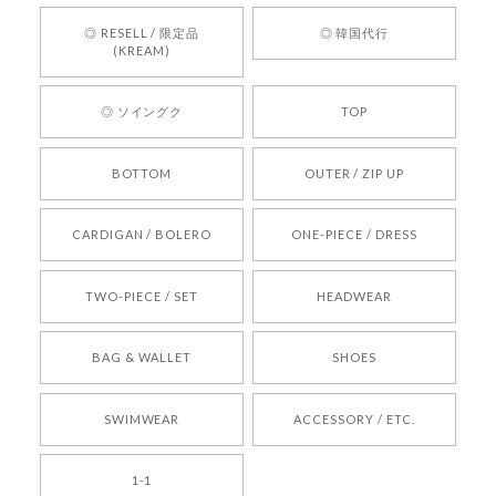
お買い物いただけたとのこと、何より嬉しいで
す。 これからも迅速かつ丁寧な対応を心がけ、安
◎ RESELL / 限定品
◎ 韓国代行
心してご利用いただけるショップを目指してまい
(KREAM)
ります。 また気になる商品がございましたら、ぜ
ひお気軽にご利用くださいꕤ︎︎ またのご利用を心よ
◎ ソイングク
TOP
りお待ちしております。
BOTTOM
OUTER / ZIP UP
[REQUEST] BONZ PRESENTS 26041731 (rq) bz26041731 韓国代行 韓国ブランド 正規品
CARDIGAN / BOLERO
ONE-PIECE / DRESS
2026/05/24
TWO-PIECE / SET
HEADWEAR
[COYSEIO] COY BUMBLE SNEAKERS BROWN 正規品 韓国ブランド 韓国通販 韓国代行 韓国ファッション コイセイオ 日本 店舗
BAG & WALLET
SHOES
250
2026/05/24
SWIMWEAR
ACCESSORY / ETC.
[TENSE DANCE] Wool stripe backpack_black 正規品 韓国ブランド 韓国通販 韓国代行 韓国ファッション 日本 テンスダンス
1-1
2026/04/14