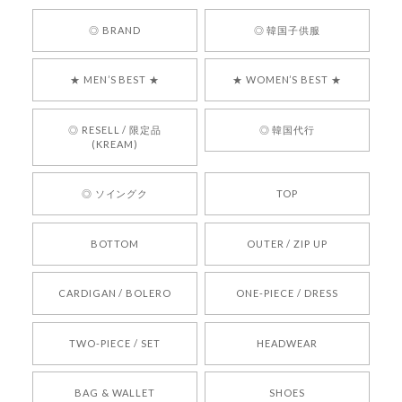
嬉しいレビューをありがとうございます！ 商品を
◎ BRAND
◎ 韓国子供服
気に入っていただけたようで、大変嬉しく思いま
す！ また、お問い合わせ対応についても温かいお
★ MEN’S BEST ★
★ WOMEN’S BEST ★
言葉をいただきありがとうございます。安心して
お買い物いただけたとのこと、何より嬉しいで
す。 これからも迅速かつ丁寧な対応を心がけ、安
◎ RESELL / 限定品
◎ 韓国代行
心してご利用いただけるショップを目指してまい
(KREAM)
ります。 また気になる商品がございましたら、ぜ
ひお気軽にご利用くださいꕤ︎︎ またのご利用を心よ
◎ ソイングク
TOP
りお待ちしております。
BOTTOM
OUTER / ZIP UP
[REQUEST] BONZ PRESENTS 26041731 (rq) bz26041731 韓国代行 韓国ブランド 正規品
CARDIGAN / BOLERO
ONE-PIECE / DRESS
2026/05/24
TWO-PIECE / SET
HEADWEAR
[COYSEIO] COY BUMBLE SNEAKERS BROWN 正規品 韓国ブランド 韓国通販 韓国代行 韓国ファッション コイセイオ 日本 店舗
BAG & WALLET
SHOES
250