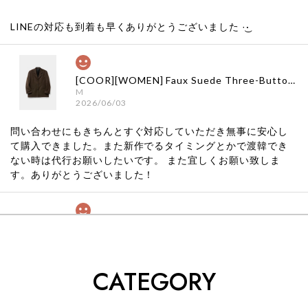
LINEの対応も到着も早くありがとうございました‪ ·͜·
[COOR][WOMEN] Faux Suede Three-Button Blazer (Dark Brown) 正規品 韓国ブランド 韓国通販 韓国代行 韓国ファッション クール クーア クアー 日本 店舗
M
2026/06/03
問い合わせにもきちんとすぐ対応していただき無事に安心し
て購入できました。また新作でるタイミングとかで渡韓でき
ない時は代行お願いしたいです。 また宜しくお願い致しま
す。ありがとうございました！
[COYSEIO] COY BUMBLE SNEAKERS GREY 正規品 韓国ブランド 韓国通販 韓国代行 韓国ファッション コイセイオ 日本 店舗
260
2026/05/24
CATEGORY
くっそかわいいし、ショップの問い合わせも返事がはやくて
安心でした!!