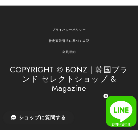
欲しかったものが買えて嬉しいです！ またお願いします。
嬉しいレビューをありがとうございます！ ご希望
プライバシーポリシー
の商品のお手伝いができ、喜んでいただけて大変
嬉しく思います。 これからもお客様のお買い物を
特定商取引法に基づく表記
安心してお任せいただけるよう、丁寧な対応を心
がけてまいります。 また気になる商品がございま
会員規約
したら、ぜひお気軽にご利用くださいꕤ︎︎ またのご
利用を心よりお待ちしております。
COPYRIGHT © BONZ | 韓国ブラ
ンド セレクトショップ &
Magazine
[SAN SAN GEAR] AR UTILITY JACKET RAIN CAMO 正規品 韓国ブランド 韓国通販 韓国代行 韓国ファッション sansan san san サンサンギア 日本 店舗
1
2026/04/03
無事届きました！ LINEでの問い合わせも対応が早く優しくて
ショップに質問する
とてもよかったです！