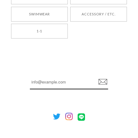
2026/05/24
SWIMWEAR
ACCESSORY / ETC.
[TENSE DANCE] Wool stripe backpack_black 正規品 韓国ブランド 韓国通販 韓国代行 韓国ファッション 日本 テンスダンス
1-1
2026/04/14
孫ちゃん喜んでました。。 良かったです。
嬉しいレビューをありがとうございます！ これか
らも安心してご利用いただけるよう、丁寧な対応
登
を心がけてまいります。 またお探しの商品がござ
録
いましたら、ぜひお気軽にご利用くださいꕤ︎︎ また
のご利用を心よりお待ちしております。
[NOTHING WRITTEN][MEN] Henleyneck organic stripe t-shirt (Stripe, M) 正規品 韓国ブランド 韓国通販 韓国代行 韓国ファッション ナッシングリトゥン 日本 店舗
2026/04/12