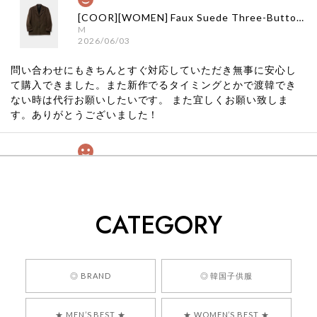
[COOR][WOMEN] Faux Suede Three-Button Blazer (Dark Brown) 正規品 韓国ブランド 韓国通販 韓国代行 韓国ファッション クール クーア クアー 日本 店舗
M
2026/06/03
問い合わせにもきちんとすぐ対応していただき無事に安心し
て購入できました。また新作でるタイミングとかで渡韓でき
ない時は代行お願いしたいです。 また宜しくお願い致しま
す。ありがとうございました！
[COYSEIO] COY BUMBLE SNEAKERS GREY 正規品 韓国ブランド 韓国通販 韓国代行 韓国ファッション コイセイオ 日本 店舗
260
2026/05/24
CATEGORY
くっそかわいいし、ショップの問い合わせも返事がはやくて
安心でした!!
嬉しいレビューをありがとうございます！ 商品を
◎ BRAND
◎ 韓国子供服
気に入っていただけたようで、大変嬉しく思いま
す！ また、お問い合わせ対応についても温かいお
★ MEN’S BEST ★
★ WOMEN’S BEST ★