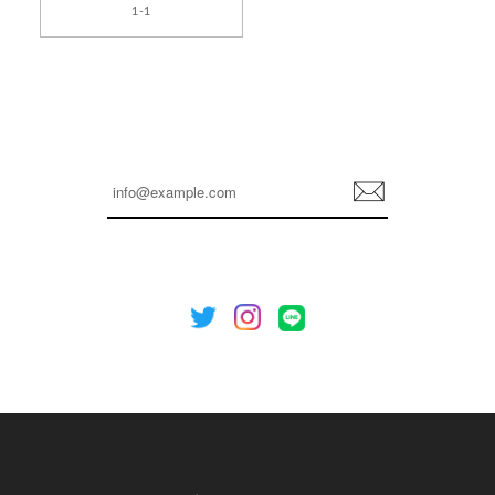
1-1
2026/04/14
孫ちゃん喜んでました。。 良かったです。
嬉しいレビューをありがとうございます！ これか
らも安心してご利用いただけるよう、丁寧な対応
登
を心がけてまいります。 またお探しの商品がござ
録
いましたら、ぜひお気軽にご利用くださいꕤ︎︎ また
のご利用を心よりお待ちしております。
[NOTHING WRITTEN][MEN] Henleyneck organic stripe t-shirt (Stripe, M) 正規品 韓国ブランド 韓国通販 韓国代行 韓国ファッション ナッシングリトゥン 日本 店舗
2026/04/12
欲しかったものが買えて嬉しいです！ またお願いします。
嬉しいレビューをありがとうございます！ ご希望