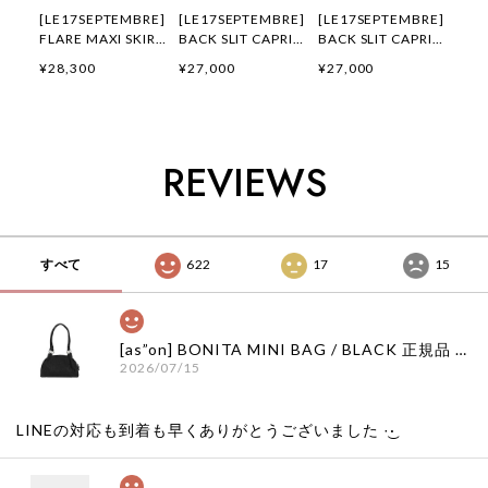
[LE17SEPTEMBRE]
[LE17SEPTEMBRE]
[LE17SEPTEMBRE]
FLARE MAXI SKIRT
BACK SLIT CAPRI
BACK SLIT CAPRI
[BLACK] 正規品 韓
PANTS [WHITE] 正
PANTS [BLACK] 正
¥28,300
¥27,000
¥27,000
国ブランド 韓国通販
規品 韓国ブランド
規品 韓国ブランド
韓国代行 韓国ファッ
韓国通販 韓国代行
韓国通販 韓国代行
ション LE 17
韓国ファッション
韓国ファッション
SEPTEMBRE ル 17
LE 17 SEPTEMBRE
LE 17 SEPTEMBRE
セプテンバー le 917
ル 17 セプテンバー
ル 17 セプテンバー
REVIEWS
韓国 店舗
le 917韓国 店舗
le 917韓国 店舗
すべて
622
17
15
[as”on] BONITA MINI BAG / BLACK 正規品 韓国ブランド 韓国通販 韓国代行 韓国ファッション as on ason エズオン アズオン
2026/07/15
LINEの対応も到着も早くありがとうございました‪ ·͜·