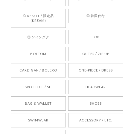
言葉をいただきありがとうございます。安心して
お買い物いただけたとのこと、何より嬉しいで
す。 これからも迅速かつ丁寧な対応を心がけ、安
◎ RESELL / 限定品
◎ 韓国代行
心してご利用いただけるショップを目指してまい
(KREAM)
ります。 また気になる商品がございましたら、ぜ
ひお気軽にご利用くださいꕤ︎︎ またのご利用を心よ
◎ ソイングク
TOP
りお待ちしております。
BOTTOM
OUTER / ZIP UP
[REQUEST] BONZ PRESENTS 26041731 (rq) bz26041731 韓国代行 韓国ブランド 正規品
CARDIGAN / BOLERO
ONE-PIECE / DRESS
2026/05/24
TWO-PIECE / SET
HEADWEAR
[COYSEIO] COY BUMBLE SNEAKERS BROWN 正規品 韓国ブランド 韓国通販 韓国代行 韓国ファッション コイセイオ 日本 店舗
BAG & WALLET
SHOES
250
2026/05/24
SWIMWEAR
ACCESSORY / ETC.
[TENSE DANCE] Wool stripe backpack_black 正規品 韓国ブランド 韓国通販 韓国代行 韓国ファッション 日本 テンスダンス