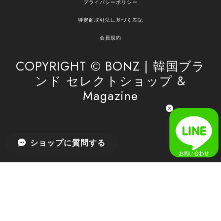
プライバシーポリシー
の商品のお手伝いができ、喜んでいただけて大変
嬉しく思います。 これからもお客様のお買い物を
特定商取引法に基づく表記
安心してお任せいただけるよう、丁寧な対応を心
がけてまいります。 また気になる商品がございま
会員規約
したら、ぜひお気軽にご利用くださいꕤ︎︎ またのご
利用を心よりお待ちしております。
COPYRIGHT © BONZ | 韓国ブラ
ンド セレクトショップ &
Magazine
[SAN SAN GEAR] AR UTILITY JACKET RAIN CAMO 正規品 韓国ブランド 韓国通販 韓国代行 韓国ファッション sansan san san サンサンギア 日本 店舗
1
2026/04/03
無事届きました！ LINEでの問い合わせも対応が早く優しくて
ショップに質問する
とてもよかったです！
嬉しいレビューをありがとうございます！ 無事に
商品をお届けできて安心いたしました。 また、
LINEでのお問い合わせ対応についても温かいお言
葉をいただき、大変嬉しく思います！ これからも
安心してご利用いただけるよう、迅速かつ丁寧な