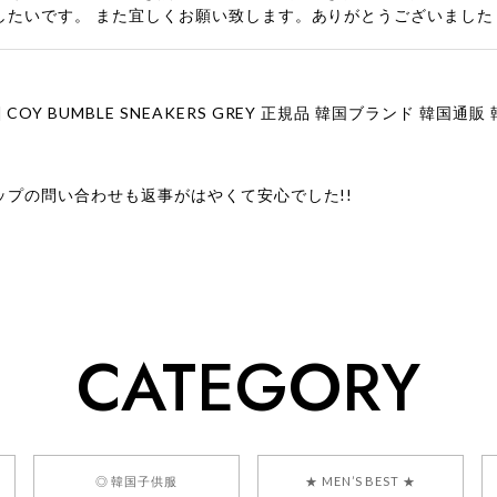
したいです。 また宜しくお願い致します。ありがとうございました
ップの問い合わせも返事がはやくて安心でした!!
ューをありがとうございます！ 商品を気に入っていただけたよう
、お問い合わせ対応についても温かいお言葉をいただきありがとう
ただけたとのこと、何より嬉しいです。 これからも迅速かつ丁寧
いただけるショップを目指してまいります。 また気になる商品が
CATEGORY
利用くださいꕤ︎︎ またのご利用を心よりお待ちしております。
] BONZ PRESENTS 26041731 (rq) bz26041731 韓国代行 
◎ 韓国子供服
★ MEN’S BEST ★