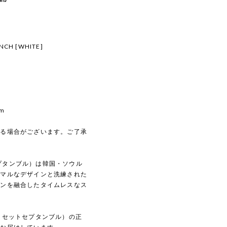
NCH [WHITE]
cm
じる場合がございます。ご了承
トセプタンブル）は韓国・ソウル
ニマルなデザインと洗練された
ダンを融合したタイムレスなス
ルディセットセプタンブル）の正