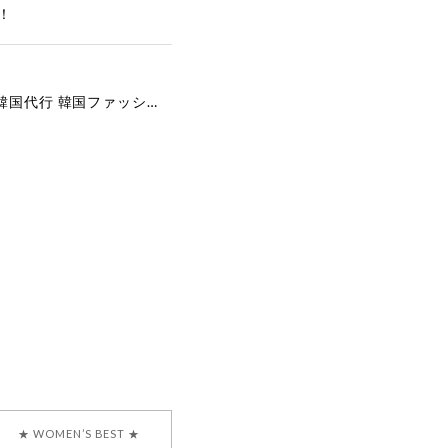
！
[COYSEIO] COY BUMBLE SNEAKERS GREY 正規品 韓国ブランド 韓国通販 韓国代行 韓国ファッション コイセイオ 日本 店舗
で、大変嬉しく思いま
ございます。安心して
な対応を心がけ、安心
ございましたら、ぜひ
韓国ブランド 正規品
★ WOMEN’S BEST ★