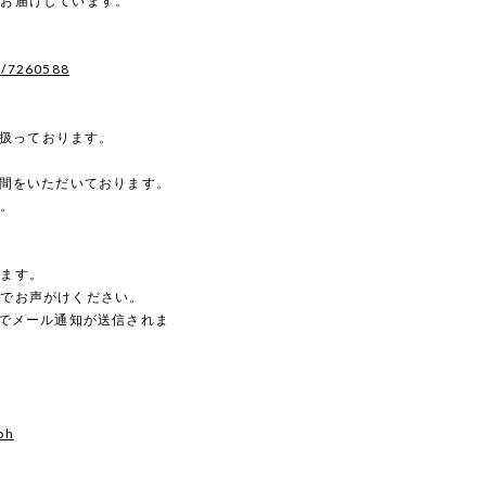
へお届けしています。
s/7260588
を扱っております。
時間をいただいております。
す。
。
します。
のでお声がけください。
動でメール通知が送信されま
oh