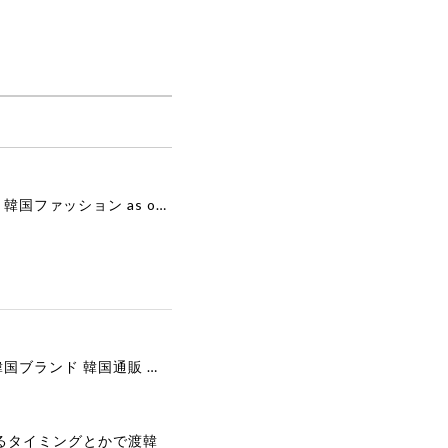
[as”on] BONITA MINI BAG / BLACK 正規品 韓国ブランド 韓国通販 韓国代行 韓国ファッション as on ason エズオン アズオン
[COOR][WOMEN] Faux Suede Three-Button Blazer (Dark Brown) 正規品 韓国ブランド 韓国通販 韓国代行 韓国ファッション クール クーア クアー 日本 店舗
るタイミングとかで渡韓