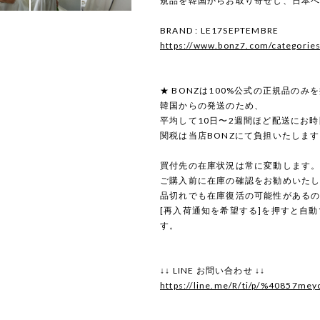
規品を韓国からお取り寄せし、日本
BRAND : LE17SEPTEMBRE
https://www.bonz7.com/categorie
★ BONZは100%公式の正規品のみ
韓国からの発送のため、
平均して10日〜2週間ほど配送にお
関税は当店BONZにて負担いたしま
買付先の在庫状況は常に変動します
ご購入前に在庫の確認をお勧めいた
品切れでも在庫復活の可能性がある
[再入荷通知を希望する]を押すと自
す。
↓↓ LINE お問い合わせ ↓↓
https://line.me/R/ti/p/%40857mey