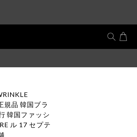
WRINKLE
] 正規品 韓国ブラ
代行 韓国ファッシ
BRE ル 17 セプテ
舗