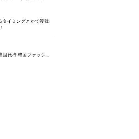
るタイミングとかで渡韓
！
[COYSEIO] COY BUMBLE SNEAKERS GREY 正規品 韓国ブランド 韓国通販 韓国代行 韓国ファッション コイセイオ 日本 店舗
で、大変嬉しく思いま
ございます。安心して
な対応を心がけ、安心
ございましたら、ぜひ