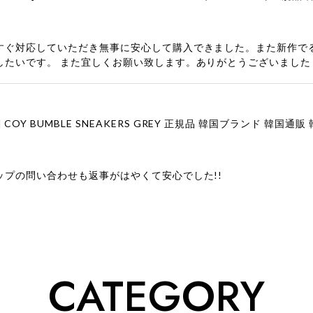
すぐ対応していただき無事に安心して購入できました。また新作で
したいです。 また宜しくお願い致します。ありがとうございました
ップの問い合わせも返事がはやくて安心でした!!
ューをありがとうございます！ 商品を気に入っていただけたよう
、お問い合わせ対応についても温かいお言葉をいただきありがとう
ただけたとのこと、何より嬉しいです。 これからも迅速かつ丁寧
いただけるショップを目指してまいります。 また気になる商品が
CATEGORY
利用くださいꕤ︎︎ またのご利用を心よりお待ちしております。