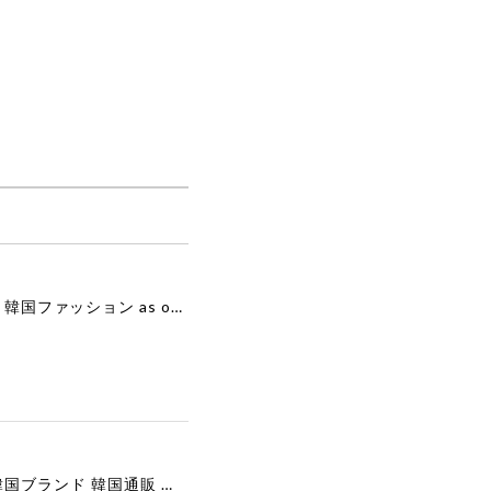
[as”on] BONITA MINI BAG / BLACK 正規品 韓国ブランド 韓国通販 韓国代行 韓国ファッション as on ason エズオン アズオン
[COOR][WOMEN] Faux Suede Three-Button Blazer (Dark Brown) 正規品 韓国ブランド 韓国通販 韓国代行 韓国ファッション クール クーア クアー 日本 店舗