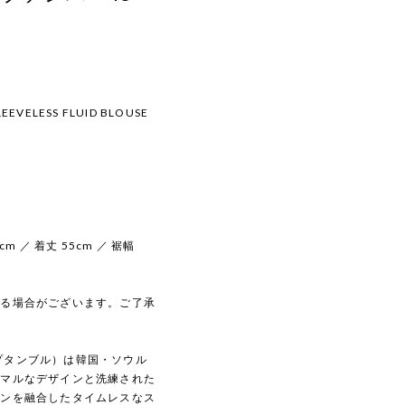
LEEVELESS FLUID BLOUSE
cm ／ 着丈 55cm ／ 裾幅
じる場合がございます。ご了承
トセプタンブル）は韓国・ソウル
ニマルなデザインと洗練された
ダンを融合したタイムレスなス