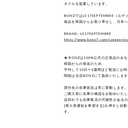
タイルを提案しています。
BONZではLE17SEPTEMBRE（
規品を韓国からお取り寄せし、日本
BRAND : LE17SEPTEMBRE
https://www.bonz7.com/categorie
★ BONZは100%公式の正規品のみ
韓国からの発送のため、
平均して10日〜2週間ほど配送にお
関税は当店BONZにて負担いたしま
買付先の在庫状況は常に変動します
ご購入前に在庫の確認をお勧めいた
品切れでも在庫復活の可能性がある
[再入荷通知を希望する]を押すと自
す。