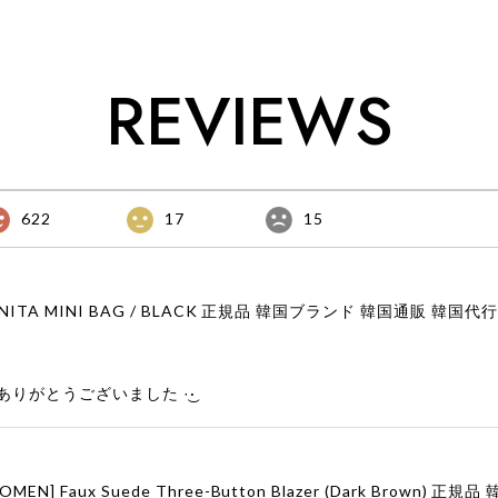
REVIEWS
622
17
15
りがとうございました‪ ·͜·