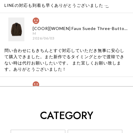
LINEの対応も到着も早くありがとうございました‪ ·͜·
[COOR][WOMEN] Faux Suede Three-Button Blazer (Dark Brown) 正規品 韓国ブランド 韓国通販 韓国代行 韓国ファッション クール クーア クアー 日本 店舗
M
2026/06/03
問い合わせにもきちんとすぐ対応していただき無事に安心し
て購入できました。また新作でるタイミングとかで渡韓でき
ない時は代行お願いしたいです。 また宜しくお願い致しま
す。ありがとうございました！
[COYSEIO] COY BUMBLE SNEAKERS GREY 正規品 韓国ブランド 韓国通販 韓国代行 韓国ファッション コイセイオ 日本 店舗
260
2026/05/24
CATEGORY
くっそかわいいし、ショップの問い合わせも返事がはやくて
安心でした!!