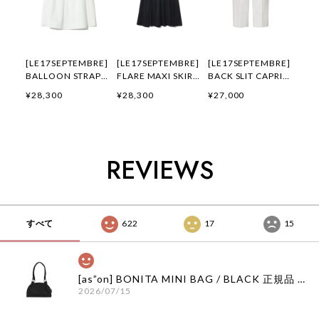
[LE17SEPTEMBRE]
[LE17SEPTEMBRE]
[LE17SEPTEMBRE]
BALLOON STRAP
FLARE MAXI SKIRT
BACK SLIT CAPRI
BLOUSE [WHITE]
[BLACK] 正規品 韓
PANTS [WHITE] 正
¥28,300
¥28,300
¥27,000
正規品 韓国ブランド
国ブランド 韓国通販
規品 韓国ブランド
韓国通販 韓国代行
韓国代行 韓国ファッ
韓国通販 韓国代行
韓国ファッション
ション LE 17
韓国ファッション
LE 17 SEPTEMBRE
SEPTEMBRE ル 17
LE 17 SEPTEMBRE
ル 17 セプテンバー
セプテンバー le 917
ル 17 セプテンバー
REVIEWS
le 917韓国 店舗
韓国 店舗
le 917韓国 店舗
すべて
622
17
15
[as”on] BONITA MINI BAG / BLACK 正規品 韓国ブランド 韓国通販 韓国代行 韓国ファッション as on ason エズオン アズオン
2026/07/15