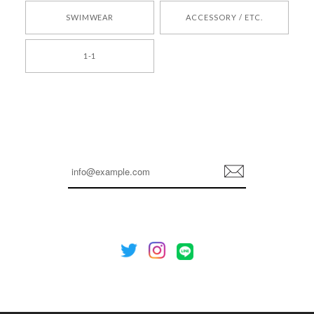
SWIMWEAR
ACCESSORY / ETC.
[TENSE DANCE] Wool stripe backpack_black 正規品 韓国ブランド 韓国通販 韓国代行 韓国ファッション 日本 テンスダンス
1-1
2026/04/14
孫ちゃん喜んでました。。 良かったです。
嬉しいレビューをありがとうございます！ これか
らも安心してご利用いただけるよう、丁寧な対応
登
を心がけてまいります。 またお探しの商品がござ
録
いましたら、ぜひお気軽にご利用くださいꕤ︎︎ また
のご利用を心よりお待ちしております。
[NOTHING WRITTEN][MEN] Henleyneck organic stripe t-shirt (Stripe, M) 正規品 韓国ブランド 韓国通販 韓国代行 韓国ファッション ナッシングリトゥン 日本 店舗
2026/04/12