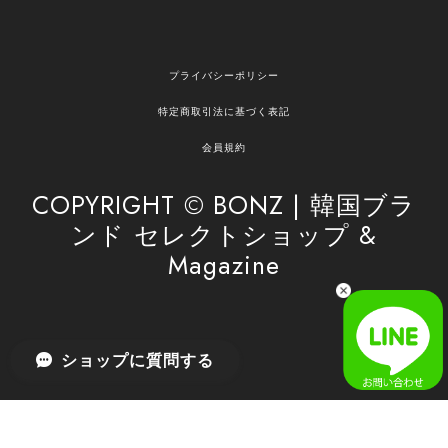
欲しかったものが買えて嬉しいです！ またお願いします。
嬉しいレビューをありがとうございます！ ご希望
プライバシーポリシー
の商品のお手伝いができ、喜んでいただけて大変
嬉しく思います。 これからもお客様のお買い物を
特定商取引法に基づく表記
安心してお任せいただけるよう、丁寧な対応を心
がけてまいります。 また気になる商品がございま
会員規約
したら、ぜひお気軽にご利用くださいꕤ︎︎ またのご
利用を心よりお待ちしております。
COPYRIGHT © BONZ | 韓国ブラ
ンド セレクトショップ &
Magazine
[SAN SAN GEAR] AR UTILITY JACKET RAIN CAMO 正規品 韓国ブランド 韓国通販 韓国代行 韓国ファッション sansan san san サンサンギア 日本 店舗
1
2026/04/03
無事届きました！ LINEでの問い合わせも対応が早く優しくて
ショップに質問する
とてもよかったです！
嬉しいレビューをありがとうございます！ 無事に