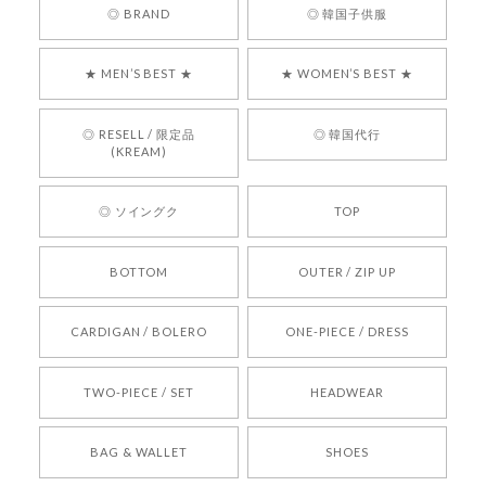
嬉しいレビューをありがとうございます！ 商品を
◎ BRAND
◎ 韓国子供服
気に入っていただけたようで、大変嬉しく思いま
す！ また、お問い合わせ対応についても温かいお
★ MEN’S BEST ★
★ WOMEN’S BEST ★
言葉をいただきありがとうございます。安心して
お買い物いただけたとのこと、何より嬉しいで
す。 これからも迅速かつ丁寧な対応を心がけ、安
◎ RESELL / 限定品
◎ 韓国代行
心してご利用いただけるショップを目指してまい
(KREAM)
ります。 また気になる商品がございましたら、ぜ
ひお気軽にご利用くださいꕤ︎︎ またのご利用を心よ
◎ ソイングク
TOP
りお待ちしております。
BOTTOM
OUTER / ZIP UP
[REQUEST] BONZ PRESENTS 26041731 (rq) bz26041731 韓国代行 韓国ブランド 正規品
CARDIGAN / BOLERO
ONE-PIECE / DRESS
2026/05/24
TWO-PIECE / SET
HEADWEAR
[COYSEIO] COY BUMBLE SNEAKERS BROWN 正規品 韓国ブランド 韓国通販 韓国代行 韓国ファッション コイセイオ 日本 店舗
BAG & WALLET
SHOES
250
2026/05/24