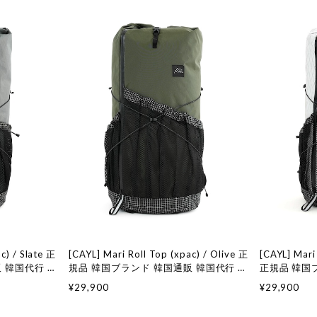
c) / Slate 正
[CAYL] Mari Roll Top (xpac) / Olive 正
[CAYL] Mari
 韓国代行 韓
規品 韓国ブランド 韓国通販 韓国代行 韓
正規品 韓国
店 日本 店舗
国ファッション ケイル 取扱店 日本 店舗
韓国ファッシ
¥29,900
¥29,900
舗