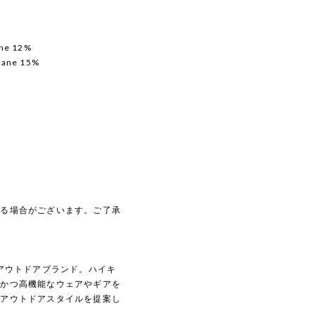
ane 12%
thane 15%
じる場合がございます。ご了承
のアウトドアブランド。ハイキ
量かつ高機能なウェアやギアを
なアウトドアスタイルを提案し