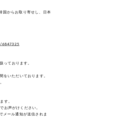
品を韓国からお取り寄せし、日本
s/6847325
を扱っております。
時間をいただいております。
す。
。
します。
のでお声がけください。
動でメール通知が送信されま