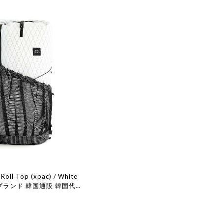
 Roll Top (xpac) / White
ブランド 韓国通販 韓国代行
ョン ケイル 取扱店 日本 店