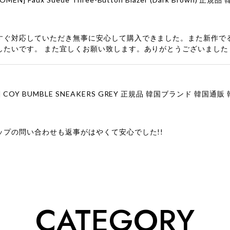
すぐ対応していただき無事に安心して購入できました。また新作で
したいです。 また宜しくお願い致します。ありがとうございました
ップの問い合わせも返事がはやくて安心でした!!
ューをありがとうございます！ 商品を気に入っていただけたよう
、お問い合わせ対応についても温かいお言葉をいただきありがとう
ただけたとのこと、何より嬉しいです。 これからも迅速かつ丁寧
いただけるショップを目指してまいります。 また気になる商品が
CATEGORY
利用くださいꕤ︎︎ またのご利用を心よりお待ちしております。