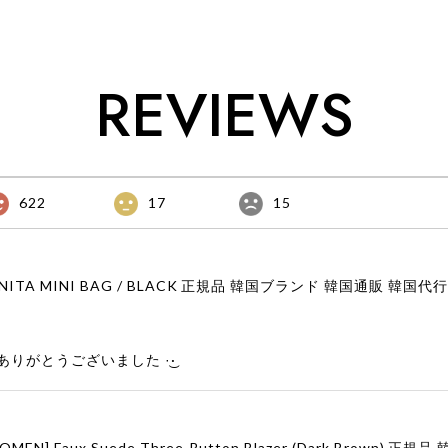
REVIEWS
622
17
15
りがとうございました‪ ·͜·