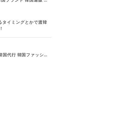
るタイミングとかで渡韓
！
[COYSEIO] COY BUMBLE SNEAKERS GREY 正規品 韓国ブランド 韓国通販 韓国代行 韓国ファッション コイセイオ 日本 店舗
で、大変嬉しく思いま
ございます。安心して
な対応を心がけ、安心
ございましたら、ぜひ