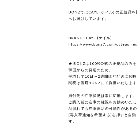
BONZではCAYL (ケイル) の正規
へお届けしています。
BRAND : CAYL (ケイル)
https://www.bonz7.com/categorie
★ BONZは100%公式の正規品のみ
韓国からの発送のため、
平均して10日〜2週間ほど配送にお
関税は当店BONZにて負担いたしま
買付先の在庫状況は常に変動します
ご購入前に在庫の確認をお勧めいた
品切れでも在庫復活の可能性がある
[再入荷通知を希望する]を押すと自
す。