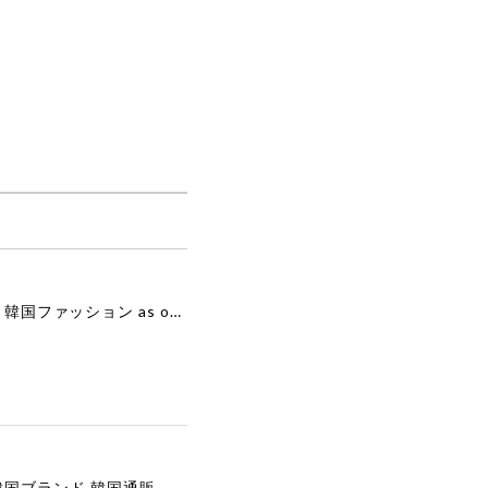
[as”on] BONITA MINI BAG / BLACK 正規品 韓国ブランド 韓国通販 韓国代行 韓国ファッション as on ason エズオン アズオン
[COOR][WOMEN] Faux Suede Three-Button Blazer (Dark Brown) 正規品 韓国ブランド 韓国通販 韓国代行 韓国ファッション クール クーア クアー 日本 店舗