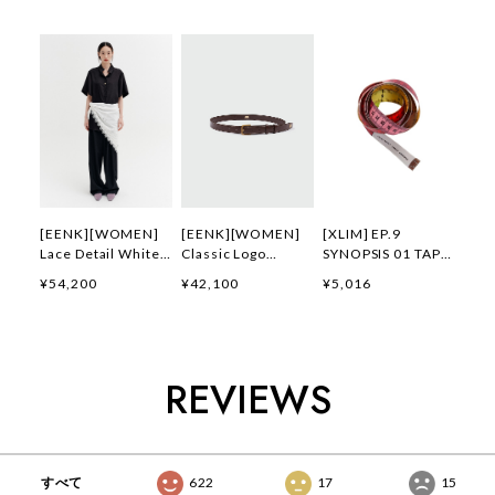
[EENK][WOMEN]
[EENK][WOMEN]
[XLIM] EP.9
Lace Detail White
Classic Logo
SYNOPSIS 01 TAPE
Scarf (White) 正規
Buckle Belt
MEASURE 正規品 韓
¥54,200
¥42,100
¥5,016
品 韓国ブランド 韓
(Brown) 正規品 韓
国ブランド 韓国通販
国通販 韓国代行 韓
国ブランド 韓国通販
韓国代行 韓国ファッ
国ファッション イン
韓国代行 韓国ファッ
ション XLIM エクス
ク 日本 店舗
ション インク 日本
リム 日本 店舗
店舗
REVIEWS
すべて
622
17
15