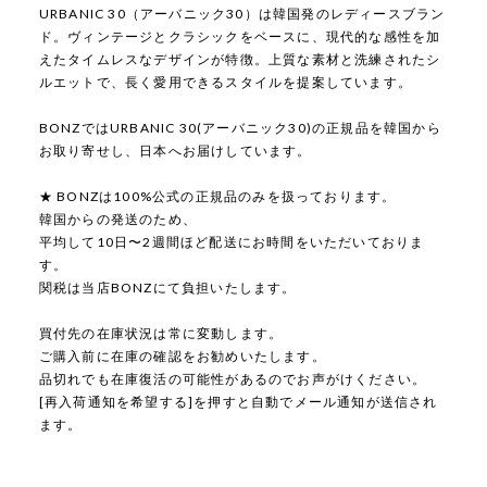
URBANIC 30（アーバニック30）は韓国発のレディースブラン
ド。ヴィンテージとクラシックをベースに、現代的な感性を加
えたタイムレスなデザインが特徴。上質な素材と洗練されたシ
ルエットで、長く愛用できるスタイルを提案しています。
BONZではURBANIC 30(アーバニック30)の正規品を韓国から
お取り寄せし、日本へお届けしています。
★ BONZは100%公式の正規品のみを扱っております。
韓国からの発送のため、
平均して10日〜2週間ほど配送にお時間をいただいておりま
す。
関税は当店BONZにて負担いたします。
買付先の在庫状況は常に変動します。
ご購入前に在庫の確認をお勧めいたします。
品切れでも在庫復活の可能性があるのでお声がけください。
[再入荷通知を希望する]を押すと自動でメール通知が送信され
ます。