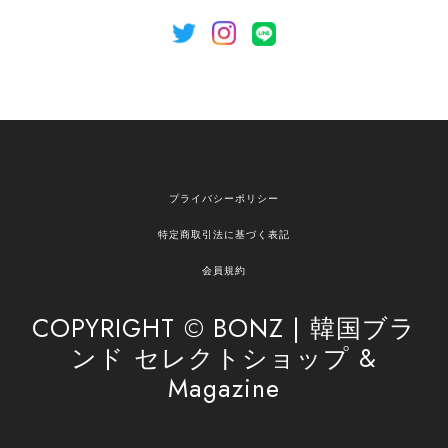
[NOTHING WRITTEN][MEN] Henleyneck organic stripe t-shirt (Stripe, M) 正規品 韓国ブランド 韓国通販 韓国代行 韓国ファッション ナッシングリトゥン 日本 店舗
2026/04/12
欲しかったものが買えて嬉しいです！ またお願いします。
嬉しいレビューをありがとうございます！ ご希望
プライバシーポリシー
の商品のお手伝いができ、喜んでいただけて大変
嬉しく思います。 これからもお客様のお買い物を
特定商取引法に基づく表記
安心してお任せいただけるよう、丁寧な対応を心
がけてまいります。 また気になる商品がございま
会員規約
したら、ぜひお気軽にご利用くださいꕤ︎︎ またのご
利用を心よりお待ちしております。
COPYRIGHT © BONZ | 韓国ブラ
ンド セレクトショップ &
Magazine
[SAN SAN GEAR] AR UTILITY JACKET RAIN CAMO 正規品 韓国ブランド 韓国通販 韓国代行 韓国ファッション sansan san san サンサンギア 日本 店舗
1
2026/04/03