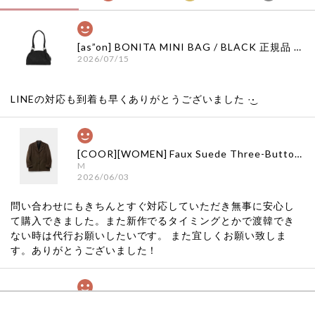
[as”on] BONITA MINI BAG / BLACK 正規品 韓国ブランド 韓国通販 韓国代行 韓国ファッション as on ason エズオン アズオン
2026/07/15
LINEの対応も到着も早くありがとうございました‪ ·͜·
[COOR][WOMEN] Faux Suede Three-Button Blazer (Dark Brown) 正規品 韓国ブランド 韓国通販 韓国代行 韓国ファッション クール クーア クアー 日本 店舗
M
2026/06/03
問い合わせにもきちんとすぐ対応していただき無事に安心し
て購入できました。また新作でるタイミングとかで渡韓でき
ない時は代行お願いしたいです。 また宜しくお願い致しま
す。ありがとうございました！
[COYSEIO] COY BUMBLE SNEAKERS GREY 正規品 韓国ブランド 韓国通販 韓国代行 韓国ファッション コイセイオ 日本 店舗