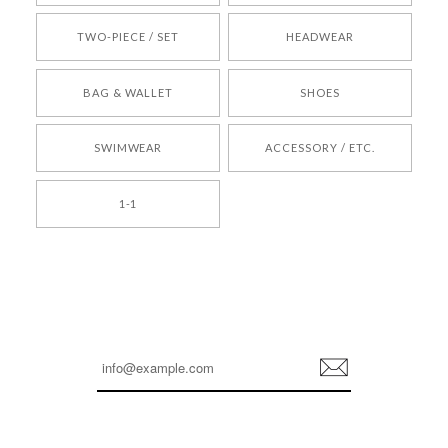
TWO-PIECE / SET
HEADWEAR
[COYSEIO] COY BUMBLE SNEAKERS BROWN 正規品 韓国ブランド 韓国通販 韓国代行 韓国ファッション コイセイオ 日本 店舗
BAG & WALLET
SHOES
250
2026/05/24
SWIMWEAR
ACCESSORY / ETC.
[TENSE DANCE] Wool stripe backpack_black 正規品 韓国ブランド 韓国通販 韓国代行 韓国ファッション 日本 テンスダンス
1-1
2026/04/14
孫ちゃん喜んでました。。 良かったです。
嬉しいレビューをありがとうございます！ これか
らも安心してご利用いただけるよう、丁寧な対応
登
を心がけてまいります。 またお探しの商品がござ
録
いましたら、ぜひお気軽にご利用くださいꕤ︎︎ また
のご利用を心よりお待ちしております。