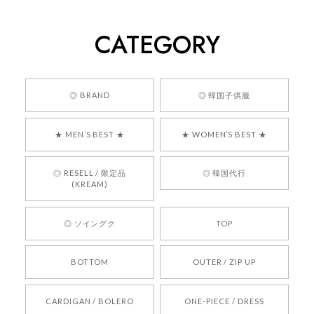
260
2026/05/24
CATEGORY
くっそかわいいし、ショップの問い合わせも返事がはやくて
安心でした!!
嬉しいレビューをありがとうございます！ 商品を
◎ BRAND
◎ 韓国子供服
気に入っていただけたようで、大変嬉しく思いま
す！ また、お問い合わせ対応についても温かいお
★ MEN’S BEST ★
★ WOMEN’S BEST ★
言葉をいただきありがとうございます。安心して
お買い物いただけたとのこと、何より嬉しいで
す。 これからも迅速かつ丁寧な対応を心がけ、安
◎ RESELL / 限定品
◎ 韓国代行
心してご利用いただけるショップを目指してまい
(KREAM)
ります。 また気になる商品がございましたら、ぜ
ひお気軽にご利用くださいꕤ︎︎ またのご利用を心よ
◎ ソイングク
TOP
りお待ちしております。
BOTTOM
OUTER / ZIP UP
[REQUEST] BONZ PRESENTS 26041731 (rq) bz26041731 韓国代行 韓国ブランド 正規品
CARDIGAN / BOLERO
ONE-PIECE / DRESS
2026/05/24