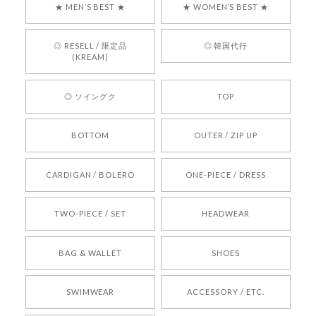
★ MEN’S BEST ★
★ WOMEN’S BEST ★
言葉をいただきありがとうございます。安心して
お買い物いただけたとのこと、何より嬉しいで
す。 これからも迅速かつ丁寧な対応を心がけ、安
◎ RESELL / 限定品
◎ 韓国代行
心してご利用いただけるショップを目指してまい
(KREAM)
ります。 また気になる商品がございましたら、ぜ
ひお気軽にご利用くださいꕤ︎︎ またのご利用を心よ
◎ ソイングク
TOP
りお待ちしております。
BOTTOM
OUTER / ZIP UP
[REQUEST] BONZ PRESENTS 26041731 (rq) bz26041731 韓国代行 韓国ブランド 正規品
CARDIGAN / BOLERO
ONE-PIECE / DRESS
2026/05/24
TWO-PIECE / SET
HEADWEAR
[COYSEIO] COY BUMBLE SNEAKERS BROWN 正規品 韓国ブランド 韓国通販 韓国代行 韓国ファッション コイセイオ 日本 店舗
BAG & WALLET
SHOES
250
2026/05/24
SWIMWEAR
ACCESSORY / ETC.