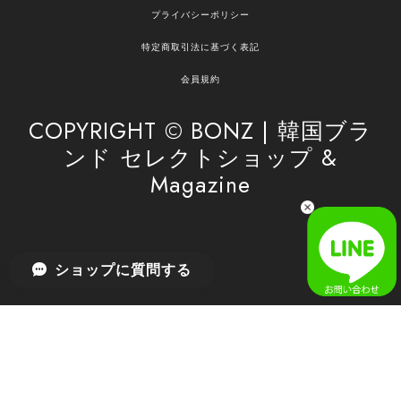
プライバシーポリシー
の商品のお手伝いができ、喜んでいただけて大変
嬉しく思います。 これからもお客様のお買い物を
特定商取引法に基づく表記
安心してお任せいただけるよう、丁寧な対応を心
がけてまいります。 また気になる商品がございま
会員規約
したら、ぜひお気軽にご利用くださいꕤ︎︎ またのご
利用を心よりお待ちしております。
COPYRIGHT © BONZ | 韓国ブラ
ンド セレクトショップ &
Magazine
[SAN SAN GEAR] AR UTILITY JACKET RAIN CAMO 正規品 韓国ブランド 韓国通販 韓国代行 韓国ファッション sansan san san サンサンギア 日本 店舗
1
2026/04/03
無事届きました！ LINEでの問い合わせも対応が早く優しくて
ショップに質問する
とてもよかったです！
嬉しいレビューをありがとうございます！ 無事に
商品をお届けできて安心いたしました。 また、
LINEでのお問い合わせ対応についても温かいお言
葉をいただき、大変嬉しく思います！ これからも