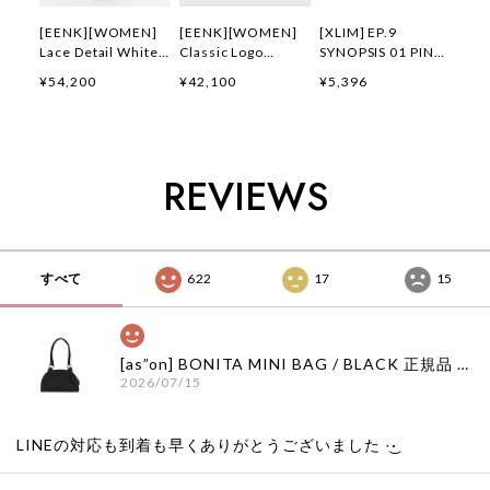
[EENK][WOMEN]
[EENK][WOMEN]
[XLIM] EP.9
Lace Detail White
Classic Logo
SYNOPSIS 01 PIN
Scarf (White) 正規
Buckle Belt
CUSHION 正規品 韓
¥54,200
¥42,100
¥5,396
品 韓国ブランド 韓
(Brown) 正規品 韓
国ブランド 韓国通販
国通販 韓国代行 韓
国ブランド 韓国通販
韓国代行 韓国ファッ
国ファッション イン
韓国代行 韓国ファッ
ション XLIM エクス
ク 日本 店舗
ション インク 日本
リム 日本 店舗
店舗
REVIEWS
すべて
622
17
15
[as”on] BONITA MINI BAG / BLACK 正規品 韓国ブランド 韓国通販 韓国代行 韓国ファッション as on ason エズオン アズオン
2026/07/15
LINEの対応も到着も早くありがとうございました‪ ·͜·