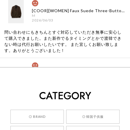
[COOR][WOMEN] Faux Suede Three-Button Blazer (Dark Brown) 正規品 韓国ブランド 韓国通販 韓国代行 韓国ファッション クール クーア クアー 日本 店舗
M
2026/06/03
問い合わせにもきちんとすぐ対応していただき無事に安心し
て購入できました。また新作でるタイミングとかで渡韓でき
ない時は代行お願いしたいです。 また宜しくお願い致しま
す。ありがとうございました！
[COYSEIO] COY BUMBLE SNEAKERS GREY 正規品 韓国ブランド 韓国通販 韓国代行 韓国ファッション コイセイオ 日本 店舗
260
2026/05/24
CATEGORY
くっそかわいいし、ショップの問い合わせも返事がはやくて
安心でした!!
嬉しいレビューをありがとうございます！ 商品を
◎ BRAND
◎ 韓国子供服
気に入っていただけたようで、大変嬉しく思いま
す！ また、お問い合わせ対応についても温かいお