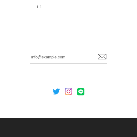
[TENSE DANCE] Wool stripe backpack_black 正規品 韓国ブランド 韓国通販 韓国代行 韓国ファッション 日本 テンスダンス
1-1
2026/04/14
孫ちゃん喜んでました。。 良かったです。
嬉しいレビューをありがとうございます！ これか
らも安心してご利用いただけるよう、丁寧な対応
登
を心がけてまいります。 またお探しの商品がござ
録
いましたら、ぜひお気軽にご利用くださいꕤ︎︎ また
のご利用を心よりお待ちしております。
[NOTHING WRITTEN][MEN] Henleyneck organic stripe t-shirt (Stripe, M) 正規品 韓国ブランド 韓国通販 韓国代行 韓国ファッション ナッシングリトゥン 日本 店舗
2026/04/12
欲しかったものが買えて嬉しいです！ またお願いします。
嬉しいレビューをありがとうございます！ ご希望