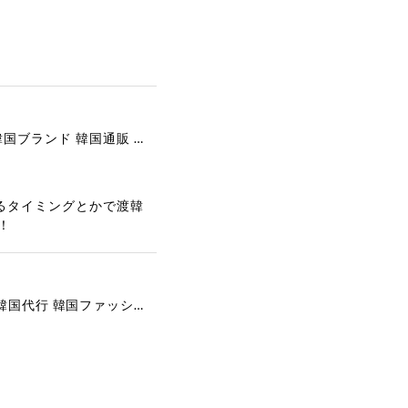
[COOR][WOMEN] Faux Suede Three-Button Blazer (Dark Brown) 正規品 韓国ブランド 韓国通販 韓国代行 韓国ファッション クール クーア クアー 日本 店舗
るタイミングとかで渡韓
！
[COYSEIO] COY BUMBLE SNEAKERS GREY 正規品 韓国ブランド 韓国通販 韓国代行 韓国ファッション コイセイオ 日本 店舗