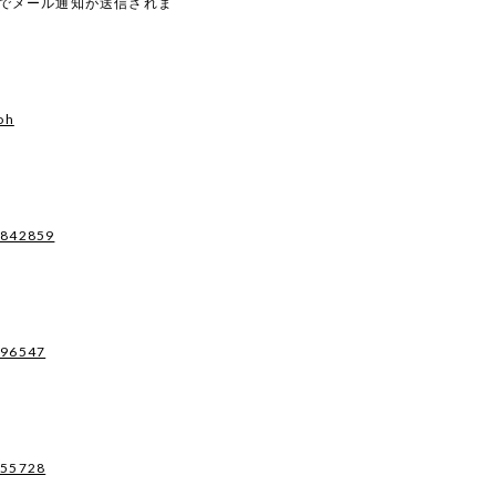
動でメール通知が送信されま
oh
7842859
496547
955728