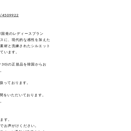
s/4509922
）は韓国発のレディースブラン
ースに、現代的な感性を加えた
な素材と洗練されたシルエット
しています。
ック30)の正規品を韓国からお
す。
を扱っております。
時間をいただいております。
す。
。
します。
のでお声がけください。