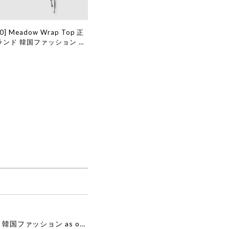
30] Meadow Wrap Top 正
ランド 韓国ファッション 韓
ニック 30 日本 店舗
[as”on] BONITA MINI BAG / BLACK 正規品 韓国ブランド 韓国通販 韓国代行 韓国ファッション as on ason エズオン アズオン