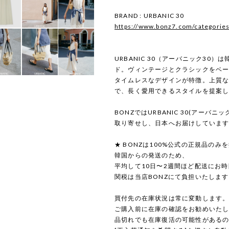
BRAND : URBANIC 30
https://www.bonz7.com/categorie
URBANIC 30（アーバニック30
ド。ヴィンテージとクラシックをベ
タイムレスなデザインが特徴。上質
で、長く愛用できるスタイルを提案
BONZではURBANIC 30(アーバニ
取り寄せし、日本へお届けしていま
★ BONZは100%公式の正規品のみ
韓国からの発送のため、
平均して10日〜2週間ほど配送にお
関税は当店BONZにて負担いたしま
買付先の在庫状況は常に変動します
ご購入前に在庫の確認をお勧めいた
品切れでも在庫復活の可能性がある