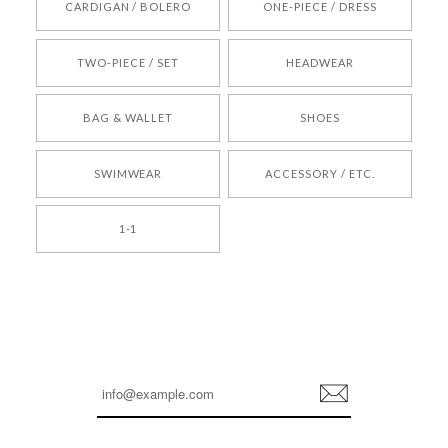
CARDIGAN / BOLERO
ONE-PIECE / DRESS
2026/05/24
TWO-PIECE / SET
HEADWEAR
[COYSEIO] COY BUMBLE SNEAKERS BROWN 正規品 韓国ブランド 韓国通販 韓国代行 韓国ファッション コイセイオ 日本 店舗
BAG & WALLET
SHOES
250
2026/05/24
SWIMWEAR
ACCESSORY / ETC.
[TENSE DANCE] Wool stripe backpack_black 正規品 韓国ブランド 韓国通販 韓国代行 韓国ファッション 日本 テンスダンス
1-1
2026/04/14
孫ちゃん喜んでました。。 良かったです。
嬉しいレビューをありがとうございます！ これか
らも安心してご利用いただけるよう、丁寧な対応
登
を心がけてまいります。 またお探しの商品がござ
録
いましたら、ぜひお気軽にご利用くださいꕤ︎︎ また
のご利用を心よりお待ちしております。