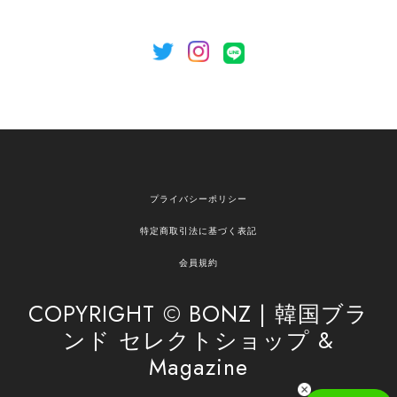
[NOTHING WRITTEN][MEN] Henleyneck organic stripe t-shirt (Stripe, M) 正規品 韓国ブランド 韓国通販 韓国代行 韓国ファッション ナッシングリトゥン 日本 店舗
2026/04/12
欲しかったものが買えて嬉しいです！ またお願いします。
嬉しいレビューをありがとうございます！ ご希望
プライバシーポリシー
の商品のお手伝いができ、喜んでいただけて大変
嬉しく思います。 これからもお客様のお買い物を
特定商取引法に基づく表記
安心してお任せいただけるよう、丁寧な対応を心
がけてまいります。 また気になる商品がございま
会員規約
したら、ぜひお気軽にご利用くださいꕤ︎︎ またのご
利用を心よりお待ちしております。
COPYRIGHT © BONZ | 韓国ブラ
ンド セレクトショップ &
Magazine
[SAN SAN GEAR] AR UTILITY JACKET RAIN CAMO 正規品 韓国ブランド 韓国通販 韓国代行 韓国ファッション sansan san san サンサンギア 日本 店舗
1