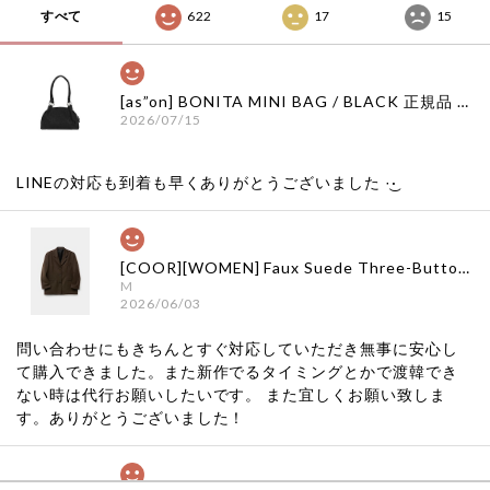
すべて
622
17
15
[as”on] BONITA MINI BAG / BLACK 正規品 韓国ブランド 韓国通販 韓国代行 韓国ファッション as on ason エズオン アズオン
2026/07/15
LINEの対応も到着も早くありがとうございました‪ ·͜·
[COOR][WOMEN] Faux Suede Three-Button Blazer (Dark Brown) 正規品 韓国ブランド 韓国通販 韓国代行 韓国ファッション クール クーア クアー 日本 店舗
M
2026/06/03
問い合わせにもきちんとすぐ対応していただき無事に安心し
て購入できました。また新作でるタイミングとかで渡韓でき
ない時は代行お願いしたいです。 また宜しくお願い致しま
す。ありがとうございました！