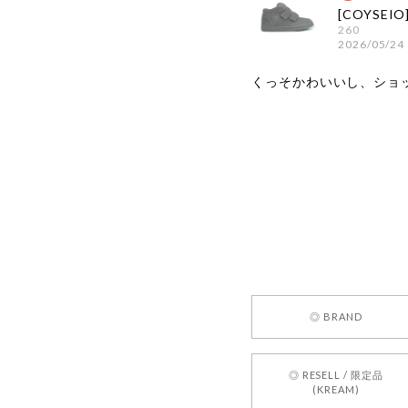
260
2026/05/24
くっそかわいいし、ショ
嬉しいレビ
す！ また
お買い物い
してご利用
お気軽にご
[REQUEST
◎ BRAND
2026/05/24
◎ RESELL / 限定品
(KREAM)