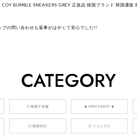
ップの問い合わせも返事がはやくて安心でした!!
ューをありがとうございます！ 商品を気に入っていただけたよう
、お問い合わせ対応についても温かいお言葉をいただきありがとう
ただけたとのこと、何より嬉しいです。 これからも迅速かつ丁寧
いただけるショップを目指してまいります。 また気になる商品が
CATEGORY
利用くださいꕤ︎︎ またのご利用を心よりお待ちしております。
] BONZ PRESENTS 26041731 (rq) bz26041731 韓国代行 
◎ 韓国子供服
★ MEN’S BEST ★
◎ 韓国代行
◎ ソイングク