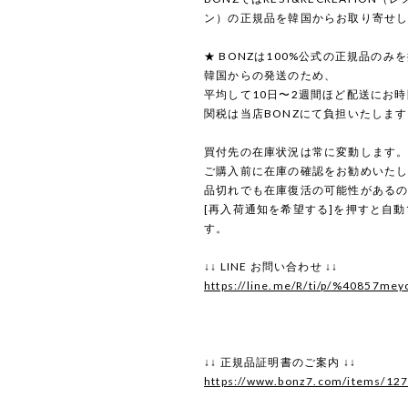
ン）の正規品を韓国からお取り寄せ
★ BONZは100%公式の正規品のみ
韓国からの発送のため、
平均して10日〜2週間ほど配送にお
関税は当店BONZにて負担いたしま
買付先の在庫状況は常に変動します
ご購入前に在庫の確認をお勧めいた
品切れでも在庫復活の可能性がある
[再入荷通知を希望する]を押すと自
す。
↓↓ LINE お問い合わせ ↓↓
https://line.me/R/ti/p/%40857mey
↓↓ 正規品証明書のご案内 ↓↓
https://www.bonz7.com/items/12