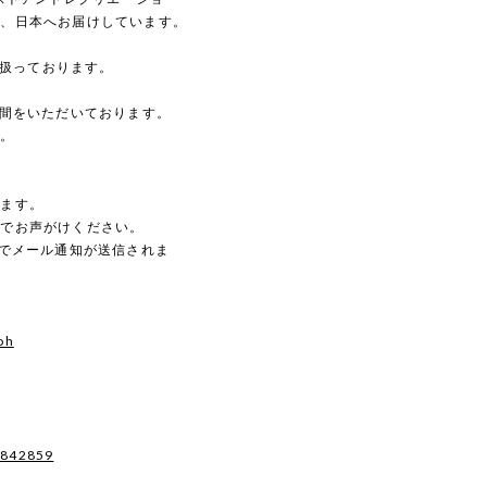
し、日本へお届けしています。
を扱っております。
時間をいただいております。
す。
。
します。
のでお声がけください。
動でメール通知が送信されま
oh
7842859