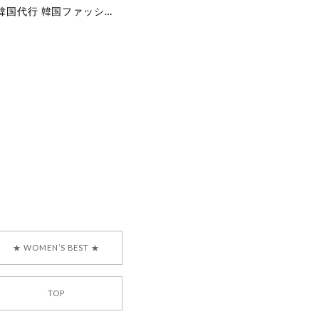
[COYSEIO] COY BUMBLE SNEAKERS GREY 正規品 韓国ブランド 韓国通販 韓国代行 韓国ファッション コイセイオ 日本 店舗
で、大変嬉しく思いま
ございます。安心して
な対応を心がけ、安心
ございましたら、ぜひ
韓国ブランド 正規品
★ WOMEN’S BEST ★
TOP