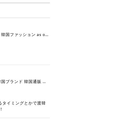
[as”on] BONITA MINI BAG / BLACK 正規品 韓国ブランド 韓国通販 韓国代行 韓国ファッション as on ason エズオン アズオン
[COOR][WOMEN] Faux Suede Three-Button Blazer (Dark Brown) 正規品 韓国ブランド 韓国通販 韓国代行 韓国ファッション クール クーア クアー 日本 店舗
るタイミングとかで渡韓
！