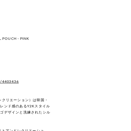
EL POUCH - PINK
s/4403436
ンドレクリエーション）は韓国・
レンド感のあるY2Kスタイル
ロゴデザインと洗練されたシル
N（レストアンドレクリエーショ