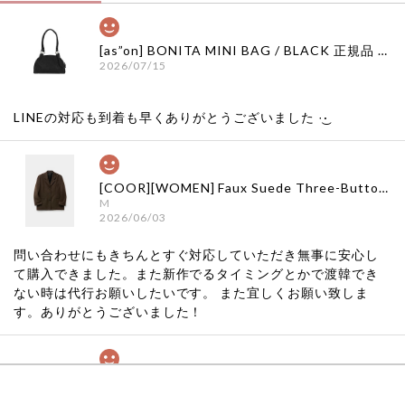
[as”on] BONITA MINI BAG / BLACK 正規品 韓国ブランド 韓国通販 韓国代行 韓国ファッション as on ason エズオン アズオン
2026/07/15
LINEの対応も到着も早くありがとうございました‪ ·͜·
[COOR][WOMEN] Faux Suede Three-Button Blazer (Dark Brown) 正規品 韓国ブランド 韓国通販 韓国代行 韓国ファッション クール クーア クアー 日本 店舗
M
2026/06/03
問い合わせにもきちんとすぐ対応していただき無事に安心し
て購入できました。また新作でるタイミングとかで渡韓でき
ない時は代行お願いしたいです。 また宜しくお願い致しま
す。ありがとうございました！
[COYSEIO] COY BUMBLE SNEAKERS GREY 正規品 韓国ブランド 韓国通販 韓国代行 韓国ファッション コイセイオ 日本 店舗
260