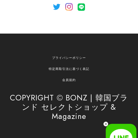
[NOTHING WRITTEN][MEN] Henleyneck organic stripe t-shirt (Stripe, M) 正規品 韓国ブランド 韓国通販 韓国代行 韓国ファッション ナッシングリトゥン 日本 店舗
2026/04/12
欲しかったものが買えて嬉しいです！ またお願いします。
嬉しいレビューをありがとうございます！ ご希望
プライバシーポリシー
の商品のお手伝いができ、喜んでいただけて大変
嬉しく思います。 これからもお客様のお買い物を
特定商取引法に基づく表記
安心してお任せいただけるよう、丁寧な対応を心
がけてまいります。 また気になる商品がございま
会員規約
したら、ぜひお気軽にご利用くださいꕤ︎︎ またのご
利用を心よりお待ちしております。
COPYRIGHT © BONZ | 韓国ブラ
ンド セレクトショップ &
Magazine
[SAN SAN GEAR] AR UTILITY JACKET RAIN CAMO 正規品 韓国ブランド 韓国通販 韓国代行 韓国ファッション sansan san san サンサンギア 日本 店舗
1
2026/04/03