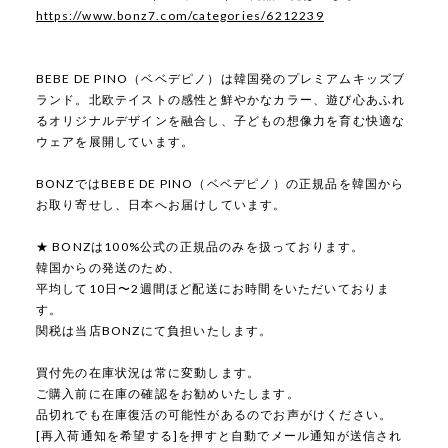
https://www.bonz7.com/categories/6212239
BEBE DE PINO（ベベデピノ）は韓国発のプレミアムキッズブ
ランド。北欧テイストの感性と鮮やかなカラー、遊び心あふれ
るオリジナルデザインを融合し、子どもの想像力を育む快適な
ウェアを展開しています。
BONZではBEBE DE PINO（ベベデピノ）の正規品を韓国から
お取り寄せし、日本へお届けしています。
★ BONZは100%公式の正規品のみを扱っております。
韓国からの発送のため、
平均して10日〜2週間ほど配送にお時間をいただいておりま
す。
関税は当店BONZにて負担いたします。
買付先の在庫状況は常に変動します。
ご購入前に在庫の確認をお勧めいたします。
品切れでも在庫復活の可能性があるのでお声がけください。
[再入荷通知を希望する]を押すと自動でメール通知が送信され