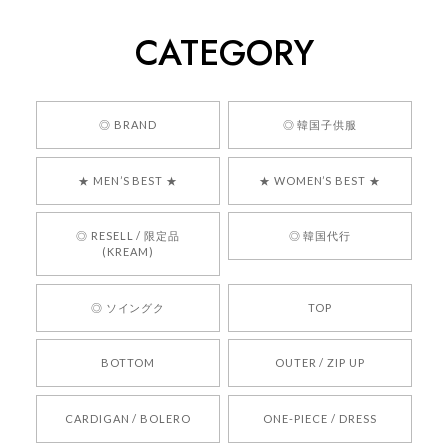
2026/05/24
CATEGORY
くっそかわいいし、ショップの問い合わせも返事がはやくて
安心でした!!
嬉しいレビューをありがとうございます！ 商品を
◎ BRAND
◎ 韓国子供服
気に入っていただけたようで、大変嬉しく思いま
す！ また、お問い合わせ対応についても温かいお
★ MEN’S BEST ★
★ WOMEN’S BEST ★
言葉をいただきありがとうございます。安心して
お買い物いただけたとのこと、何より嬉しいで
す。 これからも迅速かつ丁寧な対応を心がけ、安
◎ RESELL / 限定品
◎ 韓国代行
心してご利用いただけるショップを目指してまい
(KREAM)
ります。 また気になる商品がございましたら、ぜ
ひお気軽にご利用くださいꕤ︎︎ またのご利用を心よ
◎ ソイングク
TOP
りお待ちしております。
BOTTOM
OUTER / ZIP UP
[REQUEST] BONZ PRESENTS 26041731 (rq) bz26041731 韓国代行 韓国ブランド 正規品
CARDIGAN / BOLERO
ONE-PIECE / DRESS
2026/05/24