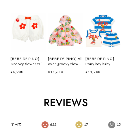
[BEBE DE PINO]
[BEBE DE PINO] All
[BEBE DE PINO]
Groovy flower frill
over groovy flower
Pony boy baby
short pants 正規品
windbreaker 正規品
loungewear set 正
¥6,900
¥11,610
¥11,700
韓国ブランド 韓国フ
韓国ブランド 韓国フ
規品 韓国ブランド
ァッション 韓国代行
ァッション 韓国代行
韓国ファッション 韓
韓国通販 ベベドピノ
韓国通販 ベベドピノ
国代行 韓国通販 ベ
bebedepino 日本 店
bebedepino 日本 店
ベドピノ
舗 韓国 子供服
舗 韓国 子供服
bebedepino 日本 店
REVIEWS
舗 韓国 子供服
すべて
622
17
15