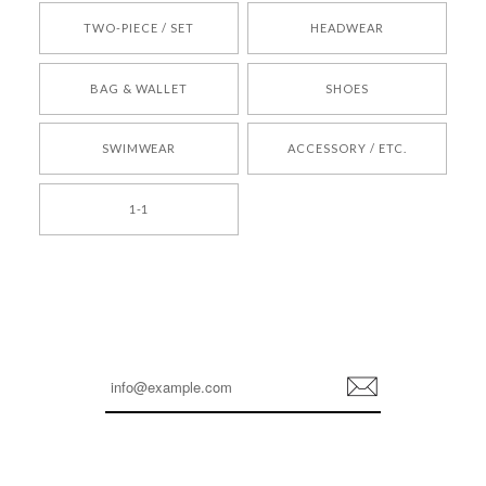
TWO-PIECE / SET
HEADWEAR
[COYSEIO] COY BUMBLE SNEAKERS BROWN 正規品 韓国ブランド 韓国通販 韓国代行 韓国ファッション コイセイオ 日本 店舗
BAG & WALLET
SHOES
250
2026/05/24
SWIMWEAR
ACCESSORY / ETC.
[TENSE DANCE] Wool stripe backpack_black 正規品 韓国ブランド 韓国通販 韓国代行 韓国ファッション 日本 テンスダンス
1-1
2026/04/14
孫ちゃん喜んでました。。 良かったです。
嬉しいレビューをありがとうございます！ これか
らも安心してご利用いただけるよう、丁寧な対応
登
を心がけてまいります。 またお探しの商品がござ
録
いましたら、ぜひお気軽にご利用くださいꕤ︎︎ また
のご利用を心よりお待ちしております。