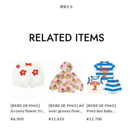
通報する
RELATED ITEMS
[BEBE DE PINO]
[BEBE DE PINO] All
[BEBE DE PINO]
Groovy flower frill
over groovy flower
Pony boy baby
short pants 正規品
windbreaker 正規品
loungewear set 正
¥6,900
¥11,610
¥11,700
韓国ブランド 韓国フ
韓国ブランド 韓国フ
規品 韓国ブランド
ァッション 韓国代行
ァッション 韓国代行
韓国ファッション 韓
韓国通販 ベベドピノ
韓国通販 ベベドピノ
国代行 韓国通販 ベ