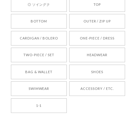
ひお気軽にご利用くださいꕤ︎︎ またのご利用を心よ
◎ ソイングク
TOP
りお待ちしております。
BOTTOM
OUTER / ZIP UP
[REQUEST] BONZ PRESENTS 26041731 (rq) bz26041731 韓国代行 韓国ブランド 正規品
CARDIGAN / BOLERO
ONE-PIECE / DRESS
2026/05/24
TWO-PIECE / SET
HEADWEAR
[COYSEIO] COY BUMBLE SNEAKERS BROWN 正規品 韓国ブランド 韓国通販 韓国代行 韓国ファッション コイセイオ 日本 店舗
BAG & WALLET
SHOES
250
2026/05/24
SWIMWEAR
ACCESSORY / ETC.
[TENSE DANCE] Wool stripe backpack_black 正規品 韓国ブランド 韓国通販 韓国代行 韓国ファッション 日本 テンスダンス
1-1
2026/04/14
孫ちゃん喜んでました。。 良かったです。