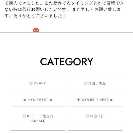
て購入できました。また新作でるタイミングとかで渡韓でき
ない時は代行お願いしたいです。 また宜しくお願い致しま
す。ありがとうございました！
[COYSEIO] COY BUMBLE SNEAKERS GREY 正規品 韓国ブランド 韓国通販 韓国代行 韓国ファッション コイセイオ 日本 店舗
260
2026/05/24
CATEGORY
くっそかわいいし、ショップの問い合わせも返事がはやくて
安心でした!!
嬉しいレビューをありがとうございます！ 商品を
◎ BRAND
◎ 韓国子供服
気に入っていただけたようで、大変嬉しく思いま
す！ また、お問い合わせ対応についても温かいお
★ MEN’S BEST ★
★ WOMEN’S BEST ★
言葉をいただきありがとうございます。安心して
お買い物いただけたとのこと、何より嬉しいで
す。 これからも迅速かつ丁寧な対応を心がけ、安
◎ RESELL / 限定品
◎ 韓国代行
心してご利用いただけるショップを目指してまい
(KREAM)
ります。 また気になる商品がございましたら、ぜ