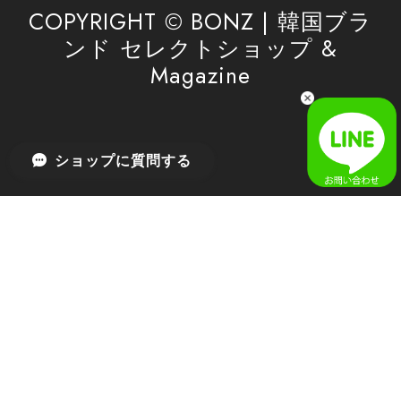
利用を心よりお待ちしております。
COPYRIGHT © BONZ | 韓国ブラ
ンド セレクトショップ &
Magazine
[SAN SAN GEAR] AR UTILITY JACKET RAIN CAMO 正規品 韓国ブランド 韓国通販 韓国代行 韓国ファッション sansan san san サンサンギア 日本 店舗
1
2026/04/03
無事届きました！ LINEでの問い合わせも対応が早く優しくて
ショップに質問する
とてもよかったです！
嬉しいレビューをありがとうございます！ 無事に
商品をお届けできて安心いたしました。 また、
LINEでのお問い合わせ対応についても温かいお言
葉をいただき、大変嬉しく思います！ これからも
安心してご利用いただけるよう、迅速かつ丁寧な
対応を心がけてまいります。 またお探しの商品が
ございましたら、ぜひお気軽にご相談くださいꕤ︎︎
またのご利用を心よりお待ちしております。