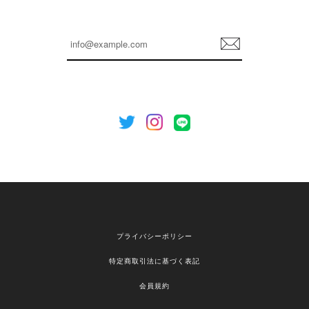
嬉しいレビューをありがとうございます！ これか
らも安心してご利用いただけるよう、丁寧な対応
登
を心がけてまいります。 またお探しの商品がござ
録
いましたら、ぜひお気軽にご利用くださいꕤ︎︎ また
のご利用を心よりお待ちしております。
[NOTHING WRITTEN][MEN] Henleyneck organic stripe t-shirt (Stripe, M) 正規品 韓国ブランド 韓国通販 韓国代行 韓国ファッション ナッシングリトゥン 日本 店舗
2026/04/12
欲しかったものが買えて嬉しいです！ またお願いします。
嬉しいレビューをありがとうございます！ ご希望
プライバシーポリシー
の商品のお手伝いができ、喜んでいただけて大変
嬉しく思います。 これからもお客様のお買い物を
特定商取引法に基づく表記
安心してお任せいただけるよう、丁寧な対応を心
がけてまいります。 また気になる商品がございま
会員規約
したら、ぜひお気軽にご利用くださいꕤ︎︎ またのご