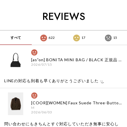
bebedepino 日本 店
bebedepino 日本 店
ベドピノ
舗 韓国 子供服
舗 韓国 子供服
bebedepino 日本 店
REVIEWS
舗 韓国 子供服
すべて
622
17
15
[as”on] BONITA MINI BAG / BLACK 正規品 韓国ブランド 韓国通販 韓国代行 韓国ファッション as on ason エズオン アズオン
2026/07/15
LINEの対応も到着も早くありがとうございました‪ ·͜·
[COOR][WOMEN] Faux Suede Three-Button Blazer (Dark Brown) 正規品 韓国ブランド 韓国通販 韓国代行 韓国ファッション クール クーア クアー 日本 店舗
M
2026/06/03
問い合わせにもきちんとすぐ対応していただき無事に安心し