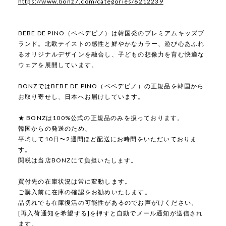
https://www.bonz7.com/categories/6212239
BEBE DE PINO（ベベデピノ）は韓国発のプレミアムキッズブ
ランド。北欧テイストの感性と鮮やかなカラー、遊び心あふれ
るオリジナルデザインを融合し、子どもの想像力を育む快適な
ウェアを展開しています。
BONZではBEBE DE PINO（ベベデピノ）の正規品を韓国から
お取り寄せし、日本へお届けしています。
★ BONZは100%公式の正規品のみを扱っております。
韓国からの発送のため、
平均して10日〜2週間ほど配送にお時間をいただいておりま
す。
関税は当店BONZにて負担いたします。
買付先の在庫状況は常に変動します。
ご購入前に在庫の確認をお勧めいたします。
品切れでも在庫復活の可能性があるのでお声がけください。
[再入荷通知を希望する]を押すと自動でメール通知が送信され
ます。