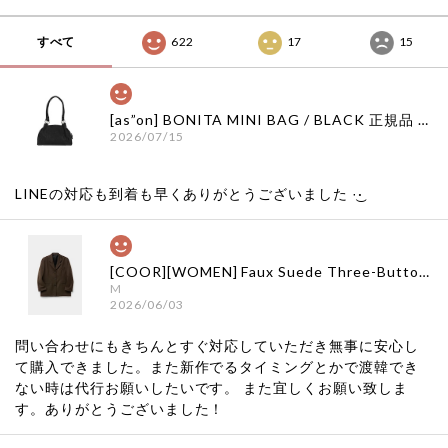
すべて
622
17
15
[as”on] BONITA MINI BAG / BLACK 正規品 韓国ブランド 韓国通販 韓国代行 韓国ファッション as on ason エズオン アズオン
2026/07/15
LINEの対応も到着も早くありがとうございました‪ ·͜·
[COOR][WOMEN] Faux Suede Three-Button Blazer (Dark Brown) 正規品 韓国ブランド 韓国通販 韓国代行 韓国ファッション クール クーア クアー 日本 店舗
M
2026/06/03
問い合わせにもきちんとすぐ対応していただき無事に安心し
て購入できました。また新作でるタイミングとかで渡韓でき
ない時は代行お願いしたいです。 また宜しくお願い致しま
す。ありがとうございました！