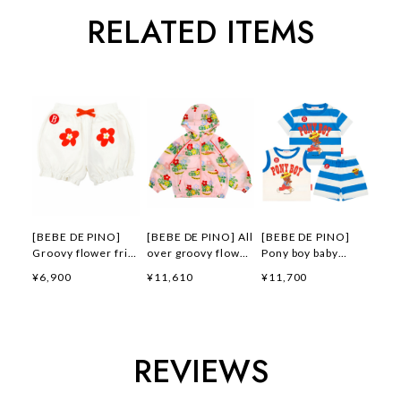
RELATED ITEMS
[BEBE DE PINO]
[BEBE DE PINO] All
[BEBE DE PINO]
Groovy flower frill
over groovy flower
Pony boy baby
short pants 正規品
windbreaker 正規品
loungewear set 正
¥6,900
¥11,610
¥11,700
韓国ブランド 韓国フ
韓国ブランド 韓国フ
規品 韓国ブランド
ァッション 韓国代行
ァッション 韓国代行
韓国ファッション 韓
韓国通販 ベベドピノ
韓国通販 ベベドピノ
国代行 韓国通販 ベ
bebedepino 日本 店
bebedepino 日本 店
ベドピノ
舗 韓国 子供服
舗 韓国 子供服
bebedepino 日本 店
REVIEWS
舗 韓国 子供服