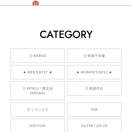
[COYSEIO] COY BUMBLE SNEAKERS GREY 正規品 韓国ブランド 韓国通販 韓国代行 韓国ファッション コイセイオ 日本 店舗
260
2026/05/24
CATEGORY
くっそかわいいし、ショップの問い合わせも返事がはやくて
安心でした!!
嬉しいレビューをありがとうございます！ 商品を
◎ BRAND
◎ 韓国子供服
気に入っていただけたようで、大変嬉しく思いま
す！ また、お問い合わせ対応についても温かいお
★ MEN’S BEST ★
★ WOMEN’S BEST ★
言葉をいただきありがとうございます。安心して
お買い物いただけたとのこと、何より嬉しいで
す。 これからも迅速かつ丁寧な対応を心がけ、安
◎ RESELL / 限定品
◎ 韓国代行
心してご利用いただけるショップを目指してまい
(KREAM)
ります。 また気になる商品がございましたら、ぜ
ひお気軽にご利用くださいꕤ︎︎ またのご利用を心よ
◎ ソイングク
TOP
りお待ちしております。
BOTTOM
OUTER / ZIP UP