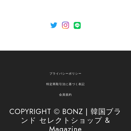
のご利用を心よりお待ちしております。
[NOTHING WRITTEN][MEN] Henleyneck organic stripe t-shirt (Stripe, M) 正規品 韓国ブランド 韓国通販 韓国代行 韓国ファッション ナッシングリトゥン 日本 店舗
2026/04/12
欲しかったものが買えて嬉しいです！ またお願いします。
嬉しいレビューをありがとうございます！ ご希望
プライバシーポリシー
の商品のお手伝いができ、喜んでいただけて大変
嬉しく思います。 これからもお客様のお買い物を
特定商取引法に基づく表記
安心してお任せいただけるよう、丁寧な対応を心
がけてまいります。 また気になる商品がございま
会員規約
したら、ぜひお気軽にご利用くださいꕤ︎︎ またのご
利用を心よりお待ちしております。
COPYRIGHT © BONZ | 韓国ブラ
ンド セレクトショップ &
Magazine