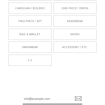
[REQUEST] BONZ PRESENTS 26041731 (rq) bz26041731 韓国代行 韓国ブランド 正規品
CARDIGAN / BOLERO
ONE-PIECE / DRESS
2026/05/24
TWO-PIECE / SET
HEADWEAR
[COYSEIO] COY BUMBLE SNEAKERS BROWN 正規品 韓国ブランド 韓国通販 韓国代行 韓国ファッション コイセイオ 日本 店舗
BAG & WALLET
SHOES
250
2026/05/24
SWIMWEAR
ACCESSORY / ETC.
[TENSE DANCE] Wool stripe backpack_black 正規品 韓国ブランド 韓国通販 韓国代行 韓国ファッション 日本 テンスダンス
1-1
2026/04/14
孫ちゃん喜んでました。。 良かったです。
嬉しいレビューをありがとうございます！ これか
らも安心してご利用いただけるよう、丁寧な対応
登
を心がけてまいります。 またお探しの商品がござ
録
いましたら、ぜひお気軽にご利用くださいꕤ︎︎ また