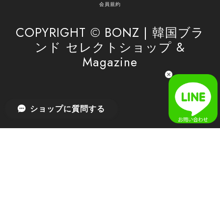
がけてまいります。 また気になる商品がございま
会員規約
したら、ぜひお気軽にご利用くださいꕤ︎︎ またのご
利用を心よりお待ちしております。
COPYRIGHT © BONZ | 韓国ブラ
ンド セレクトショップ &
Magazine
[SAN SAN GEAR] AR UTILITY JACKET RAIN CAMO 正規品 韓国ブランド 韓国通販 韓国代行 韓国ファッション sansan san san サンサンギア 日本 店舗
1
2026/04/03
無事届きました！ LINEでの問い合わせも対応が早く優しくて
ショップに質問する
とてもよかったです！
嬉しいレビューをありがとうございます！ 無事に
商品をお届けできて安心いたしました。 また、
LINEでのお問い合わせ対応についても温かいお言
葉をいただき、大変嬉しく思います！ これからも
安心してご利用いただけるよう、迅速かつ丁寧な
対応を心がけてまいります。 またお探しの商品が
ございましたら、ぜひお気軽にご相談くださいꕤ︎︎
またのご利用を心よりお待ちしております。