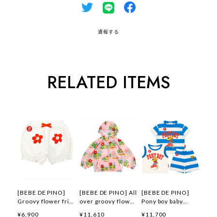
通報する
RELATED ITEMS
[BEBE DE PINO]
[BEBE DE PINO] All
[BEBE DE PINO]
Groovy flower frill
over groovy flower
Pony boy baby
short pants 正規品
windbreaker 正規品
loungewear set 正
¥6,900
¥11,610
¥11,700