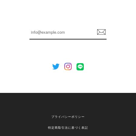
孫ちゃん喜んでました。。 良かったです。
嬉しいレビューをありがとうございます！ これか
らも安心してご利用いただけるよう、丁寧な対応
登
を心がけてまいります。 またお探しの商品がござ
録
いましたら、ぜひお気軽にご利用くださいꕤ︎︎ また
のご利用を心よりお待ちしております。
[NOTHING WRITTEN][MEN] Henleyneck organic stripe t-shirt (Stripe, M) 正規品 韓国ブランド 韓国通販 韓国代行 韓国ファッション ナッシングリトゥン 日本 店舗
2026/04/12
欲しかったものが買えて嬉しいです！ またお願いします。
嬉しいレビューをありがとうございます！ ご希望
プライバシーポリシー
の商品のお手伝いができ、喜んでいただけて大変
嬉しく思います。 これからもお客様のお買い物を
特定商取引法に基づく表記
安心してお任せいただけるよう、丁寧な対応を心