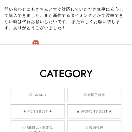
問い合わせにもきちんとすぐ対応していただき無事に安心し
て購入できました。また新作でるタイミングとかで渡韓でき
ない時は代行お願いしたいです。 また宜しくお願い致しま
す。ありがとうございました！
[COYSEIO] COY BUMBLE SNEAKERS GREY 正規品 韓国ブランド 韓国通販 韓国代行 韓国ファッション コイセイオ 日本 店舗
260
2026/05/24
CATEGORY
くっそかわいいし、ショップの問い合わせも返事がはやくて
安心でした!!
嬉しいレビューをありがとうございます！ 商品を
◎ BRAND
◎ 韓国子供服
気に入っていただけたようで、大変嬉しく思いま
す！ また、お問い合わせ対応についても温かいお
★ MEN’S BEST ★
★ WOMEN’S BEST ★
言葉をいただきありがとうございます。安心して
お買い物いただけたとのこと、何より嬉しいで
す。 これからも迅速かつ丁寧な対応を心がけ、安
◎ RESELL / 限定品
◎ 韓国代行