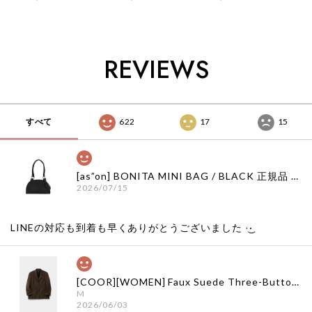
韓国ブランド 韓国フ
韓国ブランド 韓国フ
規品 韓国ブランド
ァッション 韓国代行
ァッション 韓国代行
韓国ファッション 韓
韓国通販 ベベドピノ
韓国通販 ベベドピノ
国代行 韓国通販 ベ
bebedepino 日本 店
bebedepino 日本 店
ベドピノ
舗 韓国 子供服
舗 韓国 子供服
bebedepino 日本 店
REVIEWS
舗 韓国 子供服
すべて
622
17
15
[as”on] BONITA MINI BAG / BLACK 正規品 韓国ブランド 韓国通販 韓国代行 韓国ファッション as on ason エズオン アズオン
2026/07/15
LINEの対応も到着も早くありがとうございました‪ ·͜·
[COOR][WOMEN] Faux Suede Three-Button Blazer (Dark Brown) 正規品 韓国ブランド 韓国通販 韓国代行 韓国ファッション クール クーア クアー 日本 店舗
M
2026/06/03