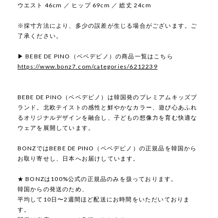
ウエスト 46cm ／ ヒップ 69cm ／ 総丈 24cm
※採寸方法により、多少の誤差が生じる場合がございます。ご
了承ください。
▶ BEBE DE PINO（ベベデピノ）の商品一覧はこちら
https://www.bonz7.com/categories/6212239
BEBE DE PINO（ベベデピノ）は韓国発のプレミアムキッズブ
ランド。北欧テイストの感性と鮮やかなカラー、遊び心あふれ
るオリジナルデザインを融合し、子どもの想像力を育む快適な
ウェアを展開しています。
BONZではBEBE DE PINO（ベベデピノ）の正規品を韓国から
お取り寄せし、日本へお届けしています。
★ BONZは100%公式の正規品のみを扱っております。
韓国からの発送のため、
平均して10日〜2週間ほど配送にお時間をいただいておりま
す。