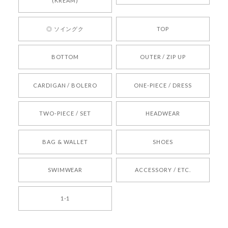
心してご利用いただけるショップを目指してまい
(KREAM)
ります。 また気になる商品がございましたら、ぜ
ひお気軽にご利用くださいꕤ︎︎ またのご利用を心よ
◎ ソイングク
TOP
りお待ちしております。
BOTTOM
OUTER / ZIP UP
[REQUEST] BONZ PRESENTS 26041731 (rq) bz26041731 韓国代行 韓国ブランド 正規品
CARDIGAN / BOLERO
ONE-PIECE / DRESS
2026/05/24
TWO-PIECE / SET
HEADWEAR
[COYSEIO] COY BUMBLE SNEAKERS BROWN 正規品 韓国ブランド 韓国通販 韓国代行 韓国ファッション コイセイオ 日本 店舗
BAG & WALLET
SHOES
250
2026/05/24
SWIMWEAR
ACCESSORY / ETC.
[TENSE DANCE] Wool stripe backpack_black 正規品 韓国ブランド 韓国通販 韓国代行 韓国ファッション 日本 テンスダンス
1-1
2026/04/14