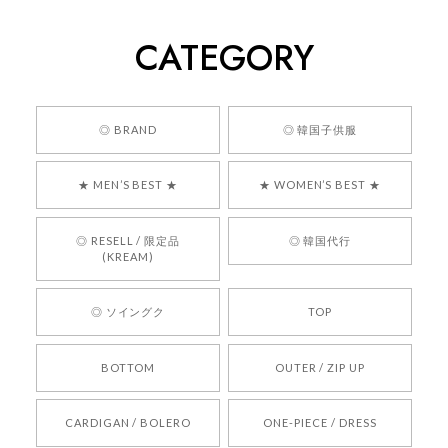
2026/05/24
CATEGORY
くっそかわいいし、ショップの問い合わせも返事がはやくて
安心でした!!
嬉しいレビューをありがとうございます！ 商品を
◎ BRAND
◎ 韓国子供服
気に入っていただけたようで、大変嬉しく思いま
す！ また、お問い合わせ対応についても温かいお
★ MEN’S BEST ★
★ WOMEN’S BEST ★
言葉をいただきありがとうございます。安心して
お買い物いただけたとのこと、何より嬉しいで
す。 これからも迅速かつ丁寧な対応を心がけ、安
◎ RESELL / 限定品
◎ 韓国代行
心してご利用いただけるショップを目指してまい
(KREAM)
ります。 また気になる商品がございましたら、ぜ
ひお気軽にご利用くださいꕤ︎︎ またのご利用を心よ
◎ ソイングク
TOP
りお待ちしております。
BOTTOM
OUTER / ZIP UP
[REQUEST] BONZ PRESENTS 26041731 (rq) bz26041731 韓国代行 韓国ブランド 正規品
CARDIGAN / BOLERO
ONE-PIECE / DRESS
2026/05/24