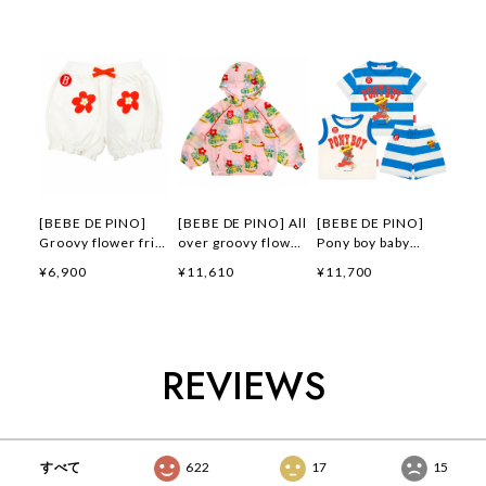
[BEBE DE PINO]
[BEBE DE PINO] All
[BEBE DE PINO]
Groovy flower frill
over groovy flower
Pony boy baby
short pants 正規品
windbreaker 正規品
loungewear set 正
¥6,900
¥11,610
¥11,700
韓国ブランド 韓国フ
韓国ブランド 韓国フ
規品 韓国ブランド
ァッション 韓国代行
ァッション 韓国代行
韓国ファッション 韓
韓国通販 ベベドピノ
韓国通販 ベベドピノ
国代行 韓国通販 ベ
bebedepino 日本 店
bebedepino 日本 店
ベドピノ
舗 韓国 子供服
舗 韓国 子供服
bebedepino 日本 店
REVIEWS
舗 韓国 子供服
すべて
622
17
15