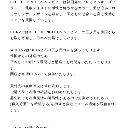
BEBE DE PINO（ベベデピノ）は韓国発のプレミアムキッズブ
ランド。北欧テイストの感性と鮮やかなカラー、遊び心あふれ
るオリジナルデザインを融合し、子どもの想像力を育む快適な
ウェアを展開しています。
BONZではBEBE DE PINO（ベベデピノ）の正規品を韓国から
お取り寄せし、日本へお届けしています。
★ BONZは100%公式の正規品のみを扱っております。
韓国からの発送のため、
平均して10日〜2週間ほど配送にお時間をいただいておりま
す。
関税は当店BONZにて負担いたします。
買付先の在庫状況は常に変動します。
ご購入前に在庫の確認をお勧めいたします。
品切れでも在庫復活の可能性があるのでお声がけください。
[再入荷通知を希望する]を押すと自動でメール通知が送信され
ます。
↓↓ LINE お問い合わせ ↓↓