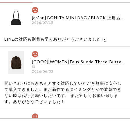
[as”on] BONITA MINI BAG / BLACK 正規品 韓国ブランド 韓国通販 韓国代行 韓国ファッション as on ason エズオン アズオン
2026/07/15
LINEの対応も到着も早くありがとうございました‪ ·͜·
[COOR][WOMEN] Faux Suede Three-Button Blazer (Dark Brown) 正規品 韓国ブランド 韓国通販 韓国代行 韓国ファッション クール クーア クアー 日本 店舗
M
2026/06/03
問い合わせにもきちんとすぐ対応していただき無事に安心し
て購入できました。また新作でるタイミングとかで渡韓でき
ない時は代行お願いしたいです。 また宜しくお願い致しま
す。ありがとうございました！
[COYSEIO] COY BUMBLE SNEAKERS GREY 正規品 韓国ブランド 韓国通販 韓国代行 韓国ファッション コイセイオ 日本 店舗
260