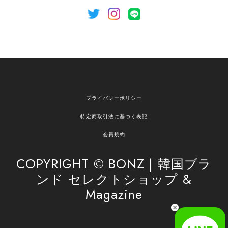
[NOTHING WRITTEN][MEN] Henleyneck organic stripe t-shirt (Stripe, M) 正規品 韓国ブランド 韓国通販 韓国代行 韓国ファッション ナッシングリトゥン 日本 店舗
2026/04/12
欲しかったものが買えて嬉しいです！ またお願いします。
嬉しいレビューをありがとうございます！ ご希望
プライバシーポリシー
の商品のお手伝いができ、喜んでいただけて大変
嬉しく思います。 これからもお客様のお買い物を
特定商取引法に基づく表記
安心してお任せいただけるよう、丁寧な対応を心
がけてまいります。 また気になる商品がございま
会員規約
したら、ぜひお気軽にご利用くださいꕤ︎︎ またのご
利用を心よりお待ちしております。
COPYRIGHT © BONZ | 韓国ブラ
ンド セレクトショップ &
Magazine
[SAN SAN GEAR] AR UTILITY JACKET RAIN CAMO 正規品 韓国ブランド 韓国通販 韓国代行 韓国ファッション sansan san san サンサンギア 日本 店舗
1
2026/04/03