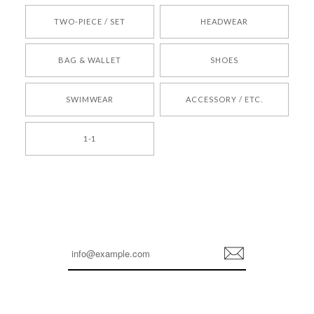
TWO-PIECE / SET
HEADWEAR
[COYSEIO] COY BUMBLE SNEAKERS BROWN 正規品 韓国ブランド 韓国通販 韓国代行 韓国ファッション コイセイオ 日本 店舗
BAG & WALLET
SHOES
250
2026/05/24
SWIMWEAR
ACCESSORY / ETC.
[TENSE DANCE] Wool stripe backpack_black 正規品 韓国ブランド 韓国通販 韓国代行 韓国ファッション 日本 テンスダンス
1-1
2026/04/14
孫ちゃん喜んでました。。 良かったです。
嬉しいレビューをありがとうございます！ これか
らも安心してご利用いただけるよう、丁寧な対応
登
を心がけてまいります。 またお探しの商品がござ
録
いましたら、ぜひお気軽にご利用くださいꕤ︎︎ また
のご利用を心よりお待ちしております。