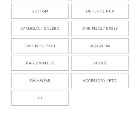
BOTTOM
OUTER / ZIP UP
[REQUEST] BONZ PRESENTS 26041731 (rq) bz26041731 韓国代行 韓国ブランド 正規品
CARDIGAN / BOLERO
ONE-PIECE / DRESS
2026/05/24
TWO-PIECE / SET
HEADWEAR
[COYSEIO] COY BUMBLE SNEAKERS BROWN 正規品 韓国ブランド 韓国通販 韓国代行 韓国ファッション コイセイオ 日本 店舗
BAG & WALLET
SHOES
250
2026/05/24
SWIMWEAR
ACCESSORY / ETC.
[TENSE DANCE] Wool stripe backpack_black 正規品 韓国ブランド 韓国通販 韓国代行 韓国ファッション 日本 テンスダンス
1-1
2026/04/14
孫ちゃん喜んでました。。 良かったです。
嬉しいレビューをありがとうございます！ これか