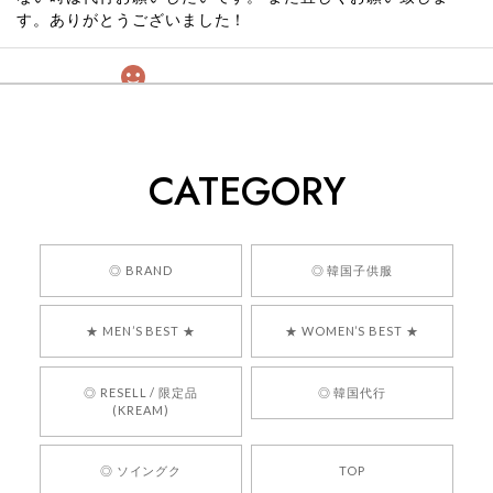
す。ありがとうございました！
[COYSEIO] COY BUMBLE SNEAKERS GREY 正規品 韓国ブランド 韓国通販 韓国代行 韓国ファッション コイセイオ 日本 店舗
260
2026/05/24
CATEGORY
くっそかわいいし、ショップの問い合わせも返事がはやくて
安心でした!!
嬉しいレビューをありがとうございます！ 商品を
◎ BRAND
◎ 韓国子供服
気に入っていただけたようで、大変嬉しく思いま
す！ また、お問い合わせ対応についても温かいお
★ MEN’S BEST ★
★ WOMEN’S BEST ★
言葉をいただきありがとうございます。安心して
お買い物いただけたとのこと、何より嬉しいで
す。 これからも迅速かつ丁寧な対応を心がけ、安
◎ RESELL / 限定品
◎ 韓国代行
心してご利用いただけるショップを目指してまい
(KREAM)
ります。 また気になる商品がございましたら、ぜ
ひお気軽にご利用くださいꕤ︎︎ またのご利用を心よ
◎ ソイングク
TOP
りお待ちしております。