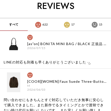
REVIEWS
すべて
622
17
15
[as”on] BONITA MINI BAG / BLACK 正規品 韓国ブランド 韓国通販 韓国代行 韓国ファッション as on ason エズオン アズオン
2026/07/15
LINEの対応も到着も早くありがとうございました‪ ·͜·
[COOR][WOMEN] Faux Suede Three-Button Blazer (Dark Brown) 正規品 韓国ブランド 韓国通販 韓国代行 韓国ファッション クール クーア クアー 日本 店舗
M
2026/06/03
問い合わせにもきちんとすぐ対応していただき無事に安心し
て購入できました。また新作でるタイミングとかで渡韓でき
ない時は代行お願いしたいです。 また宜しくお願い致しま