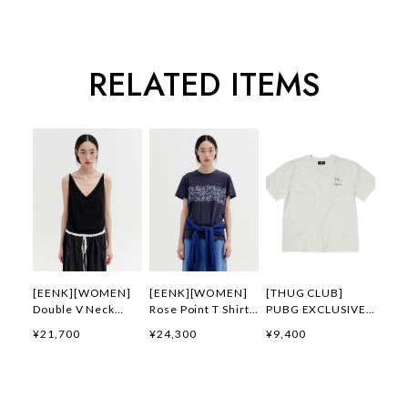
RELATED ITEMS
[EENK][WOMEN]
[EENK][WOMEN]
[THUG CLUB]
Double V Neck
Rose Point T Shirt
PUBG EXCLUSIVE
Panel Sleeveless
(Navy) 正規品 韓国
LOGO T-SHIRT 正規
¥21,700
¥24,300
¥9,400
Top (Black) 正規品
ブランド 韓国通販
品 韓国ブランド 韓
韓国ブランド 韓国通
韓国代行 韓国ファッ
国通販 韓国代行 韓
販 韓国代行 韓国フ
ション インク 日本
国ファッション サグ
ァッション インク
店舗
クラブ 日本 店舗
日本 店舗
THUGCLUB