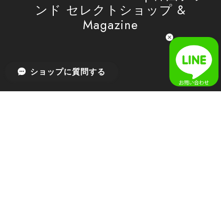
ンド セレクトショップ &
Magazine
[SAN SAN GEAR] AR UTILITY JACKET RAIN CAMO 正規品 韓国ブランド 韓国通販 韓国代行 韓国ファッション sansan san san サンサンギア 日本 店舗
1
2026/04/03
無事届きました！ LINEでの問い合わせも対応が早く優しくて
ショップに質問する
とてもよかったです！
嬉しいレビューをありがとうございます！ 無事に
商品をお届けできて安心いたしました。 また、
LINEでのお問い合わせ対応についても温かいお言
葉をいただき、大変嬉しく思います！ これからも
安心してご利用いただけるよう、迅速かつ丁寧な
対応を心がけてまいります。 またお探しの商品が
ございましたら、ぜひお気軽にご相談くださいꕤ︎︎
またのご利用を心よりお待ちしております。