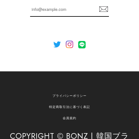
らも安心してご利用いただけるよう、丁寧な対応
登
を心がけてまいります。 またお探しの商品がござ
録
いましたら、ぜひお気軽にご利用くださいꕤ︎︎ また
のご利用を心よりお待ちしております。
[NOTHING WRITTEN][MEN] Henleyneck organic stripe t-shirt (Stripe, M) 正規品 韓国ブランド 韓国通販 韓国代行 韓国ファッション ナッシングリトゥン 日本 店舗
2026/04/12
欲しかったものが買えて嬉しいです！ またお願いします。
嬉しいレビューをありがとうございます！ ご希望
プライバシーポリシー
の商品のお手伝いができ、喜んでいただけて大変
嬉しく思います。 これからもお客様のお買い物を
特定商取引法に基づく表記
安心してお任せいただけるよう、丁寧な対応を心
がけてまいります。 また気になる商品がございま
会員規約
したら、ぜひお気軽にご利用くださいꕤ︎︎ またのご
利用を心よりお待ちしております。
COPYRIGHT © BONZ | 韓国ブラ