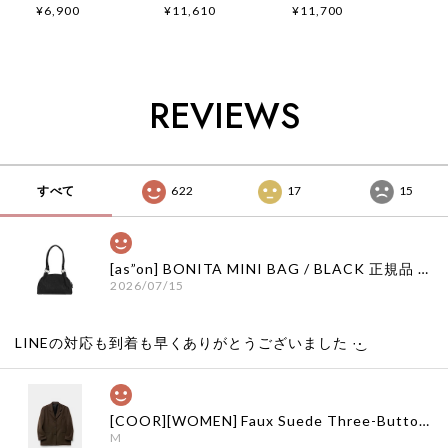
short pants 正規品
windbreaker 正規品
loungewear set 正
¥6,900
¥11,610
¥11,700
韓国ブランド 韓国フ
韓国ブランド 韓国フ
規品 韓国ブランド
ァッション 韓国代行
ァッション 韓国代行
韓国ファッション 韓
韓国通販 ベベドピノ
韓国通販 ベベドピノ
国代行 韓国通販 ベ
bebedepino 日本 店
bebedepino 日本 店
ベドピノ
舗 韓国 子供服
舗 韓国 子供服
bebedepino 日本 店
REVIEWS
舗 韓国 子供服
すべて
622
17
15
[as”on] BONITA MINI BAG / BLACK 正規品 韓国ブランド 韓国通販 韓国代行 韓国ファッション as on ason エズオン アズオン
2026/07/15
LINEの対応も到着も早くありがとうございました‪ ·͜·
[COOR][WOMEN] Faux Suede Three-Button Blazer (Dark Brown) 正規品 韓国ブランド 韓国通販 韓国代行 韓国ファッション クール クーア クアー 日本 店舗
M