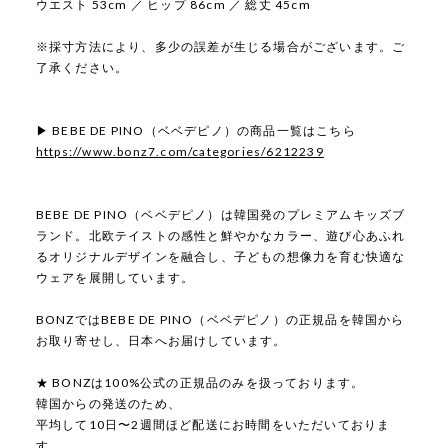
ウエスト 53cm ／ ヒップ 86cm ／ 総丈 45cm
※採寸方法により、多少の誤差が生じる場合がございます。ご
了承ください。
▶ BEBE DE PINO（ベベデピノ）の商品一覧はこちら
https://www.bonz7.com/categories/6212239
BEBE DE PINO（ベベデピノ）は韓国発のプレミアムキッズブ
ランド。北欧テイストの感性と鮮やかなカラー、遊び心あふれ
るオリジナルデザインを融合し、子どもの想像力を育む快適な
ウェアを展開しています。
BONZではBEBE DE PINO（ベベデピノ）の正規品を韓国から
お取り寄せし、日本へお届けしています。
★ BONZは100%公式の正規品のみを扱っております。
韓国からの発送のため、
平均して10日〜2週間ほど配送にお時間をいただいておりま
す。