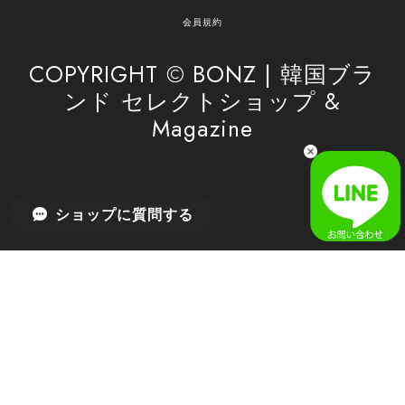
がけてまいります。 また気になる商品がございま
会員規約
したら、ぜひお気軽にご利用くださいꕤ︎︎ またのご
利用を心よりお待ちしております。
COPYRIGHT © BONZ | 韓国ブラ
ンド セレクトショップ &
Magazine
[SAN SAN GEAR] AR UTILITY JACKET RAIN CAMO 正規品 韓国ブランド 韓国通販 韓国代行 韓国ファッション sansan san san サンサンギア 日本 店舗
1
2026/04/03
無事届きました！ LINEでの問い合わせも対応が早く優しくて
ショップに質問する
とてもよかったです！
嬉しいレビューをありがとうございます！ 無事に
商品をお届けできて安心いたしました。 また、
LINEでのお問い合わせ対応についても温かいお言
葉をいただき、大変嬉しく思います！ これからも
安心してご利用いただけるよう、迅速かつ丁寧な
対応を心がけてまいります。 またお探しの商品が
ございましたら、ぜひお気軽にご相談くださいꕤ︎︎