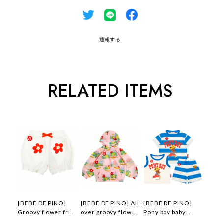
通報する
RELATED ITEMS
[BEBE DE PINO]
[BEBE DE PINO] All
[BEBE DE PINO]
Groovy flower frill
over groovy flower
Pony boy baby