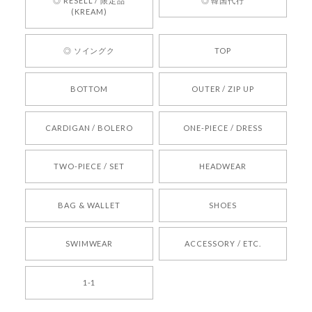
◎ RESELL / 限定品
◎ 韓国代行
心してご利用いただけるショップを目指してまい
(KREAM)
ります。 また気になる商品がございましたら、ぜ
ひお気軽にご利用くださいꕤ︎︎ またのご利用を心よ
◎ ソイングク
TOP
りお待ちしております。
BOTTOM
OUTER / ZIP UP
[REQUEST] BONZ PRESENTS 26041731 (rq) bz26041731 韓国代行 韓国ブランド 正規品
CARDIGAN / BOLERO
ONE-PIECE / DRESS
2026/05/24
TWO-PIECE / SET
HEADWEAR
[COYSEIO] COY BUMBLE SNEAKERS BROWN 正規品 韓国ブランド 韓国通販 韓国代行 韓国ファッション コイセイオ 日本 店舗
BAG & WALLET
SHOES
250
2026/05/24
SWIMWEAR
ACCESSORY / ETC.
[TENSE DANCE] Wool stripe backpack_black 正規品 韓国ブランド 韓国通販 韓国代行 韓国ファッション 日本 テンスダンス
1-1
2026/04/14