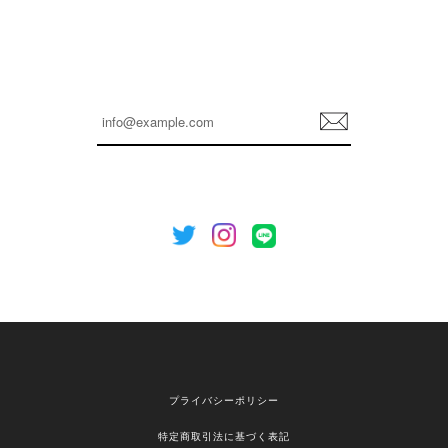
孫ちゃん喜んでました。。 良かったです。
嬉しいレビューをありがとうございます！ これか
らも安心してご利用いただけるよう、丁寧な対応
登
を心がけてまいります。 またお探しの商品がござ
録
いましたら、ぜひお気軽にご利用くださいꕤ︎︎ また
のご利用を心よりお待ちしております。
[NOTHING WRITTEN][MEN] Henleyneck organic stripe t-shirt (Stripe, M) 正規品 韓国ブランド 韓国通販 韓国代行 韓国ファッション ナッシングリトゥン 日本 店舗
2026/04/12
欲しかったものが買えて嬉しいです！ またお願いします。
嬉しいレビューをありがとうございます！ ご希望
プライバシーポリシー
の商品のお手伝いができ、喜んでいただけて大変
嬉しく思います。 これからもお客様のお買い物を
特定商取引法に基づく表記
安心してお任せいただけるよう、丁寧な対応を心