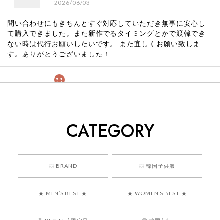
2026/06/03
問い合わせにもきちんとすぐ対応していただき無事に安心し
て購入できました。また新作でるタイミングとかで渡韓でき
ない時は代行お願いしたいです。 また宜しくお願い致しま
す。ありがとうございました！
[COYSEIO] COY BUMBLE SNEAKERS GREY 正規品 韓国ブランド 韓国通販 韓国代行 韓国ファッション コイセイオ 日本 店舗
260
2026/05/24
CATEGORY
くっそかわいいし、ショップの問い合わせも返事がはやくて
安心でした!!
嬉しいレビューをありがとうございます！ 商品を
◎ BRAND
◎ 韓国子供服
気に入っていただけたようで、大変嬉しく思いま
す！ また、お問い合わせ対応についても温かいお
★ MEN’S BEST ★
★ WOMEN’S BEST ★
言葉をいただきありがとうございます。安心して
お買い物いただけたとのこと、何より嬉しいで
す。 これからも迅速かつ丁寧な対応を心がけ、安