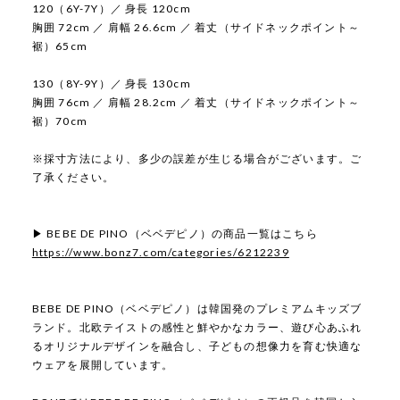
120（6Y-7Y）／ 身長 120cm
胸囲 72cm ／ 肩幅 26.6cm ／ 着丈（サイドネックポイント～
裾）65cm
130（8Y-9Y）／ 身長 130cm
胸囲 76cm ／ 肩幅 28.2cm ／ 着丈（サイドネックポイント～
裾）70cm
※採寸方法により、多少の誤差が生じる場合がございます。ご
了承ください。
▶ BEBE DE PINO（ベベデピノ）の商品一覧はこちら
https://www.bonz7.com/categories/6212239
BEBE DE PINO（ベベデピノ）は韓国発のプレミアムキッズブ
ランド。北欧テイストの感性と鮮やかなカラー、遊び心あふれ
るオリジナルデザインを融合し、子どもの想像力を育む快適な
ウェアを展開しています。