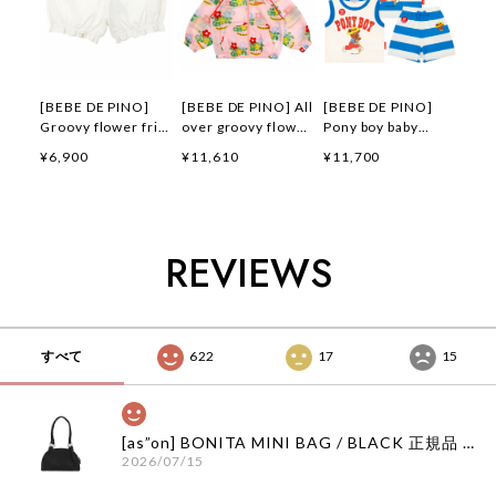
[BEBE DE PINO]
[BEBE DE PINO] All
[BEBE DE PINO]
Groovy flower frill
over groovy flower
Pony boy baby
short pants 正規品
windbreaker 正規品
loungewear set 正
¥6,900
¥11,610
¥11,700
韓国ブランド 韓国フ
韓国ブランド 韓国フ
規品 韓国ブランド
ァッション 韓国代行
ァッション 韓国代行
韓国ファッション 韓
韓国通販 ベベドピノ
韓国通販 ベベドピノ
国代行 韓国通販 ベ
bebedepino 日本 店
bebedepino 日本 店
ベドピノ
舗 韓国 子供服
舗 韓国 子供服
bebedepino 日本 店
REVIEWS
舗 韓国 子供服
すべて
622
17
15
[as”on] BONITA MINI BAG / BLACK 正規品 韓国ブランド 韓国通販 韓国代行 韓国ファッション as on ason エズオン アズオン
2026/07/15