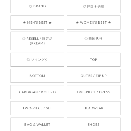
嬉しいレビューをありがとうございます！ 商品を
◎ BRAND
◎ 韓国子供服
気に入っていただけたようで、大変嬉しく思いま
す！ また、お問い合わせ対応についても温かいお
★ MEN’S BEST ★
★ WOMEN’S BEST ★
言葉をいただきありがとうございます。安心して
お買い物いただけたとのこと、何より嬉しいで
す。 これからも迅速かつ丁寧な対応を心がけ、安
◎ RESELL / 限定品
◎ 韓国代行
心してご利用いただけるショップを目指してまい
(KREAM)
ります。 また気になる商品がございましたら、ぜ
ひお気軽にご利用くださいꕤ︎︎ またのご利用を心よ
◎ ソイングク
TOP
りお待ちしております。
BOTTOM
OUTER / ZIP UP
[REQUEST] BONZ PRESENTS 26041731 (rq) bz26041731 韓国代行 韓国ブランド 正規品
CARDIGAN / BOLERO
ONE-PIECE / DRESS
2026/05/24
TWO-PIECE / SET
HEADWEAR
[COYSEIO] COY BUMBLE SNEAKERS BROWN 正規品 韓国ブランド 韓国通販 韓国代行 韓国ファッション コイセイオ 日本 店舗
BAG & WALLET
SHOES
250
2026/05/24