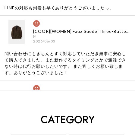
LINEの対応も到着も早くありがとうございました‪ ·͜·
[COOR][WOMEN] Faux Suede Three-Button Blazer (Dark Brown) 正規品 韓国ブランド 韓国通販 韓国代行 韓国ファッション クール クーア クアー 日本 店舗
M
2026/06/03
問い合わせにもきちんとすぐ対応していただき無事に安心し
て購入できました。また新作でるタイミングとかで渡韓でき
ない時は代行お願いしたいです。 また宜しくお願い致しま
す。ありがとうございました！
[COYSEIO] COY BUMBLE SNEAKERS GREY 正規品 韓国ブランド 韓国通販 韓国代行 韓国ファッション コイセイオ 日本 店舗
260
2026/05/24
CATEGORY
くっそかわいいし、ショップの問い合わせも返事がはやくて
安心でした!!