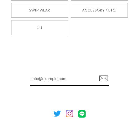
SWIMWEAR
ACCESSORY / ETC.
[TENSE DANCE] Wool stripe backpack_black 正規品 韓国ブランド 韓国通販 韓国代行 韓国ファッション 日本 テンスダンス
1-1
2026/04/14
孫ちゃん喜んでました。。 良かったです。
嬉しいレビューをありがとうございます！ これか
らも安心してご利用いただけるよう、丁寧な対応
登
を心がけてまいります。 またお探しの商品がござ
録
いましたら、ぜひお気軽にご利用くださいꕤ︎︎ また
のご利用を心よりお待ちしております。
[NOTHING WRITTEN][MEN] Henleyneck organic stripe t-shirt (Stripe, M) 正規品 韓国ブランド 韓国通販 韓国代行 韓国ファッション ナッシングリトゥン 日本 店舗
2026/04/12