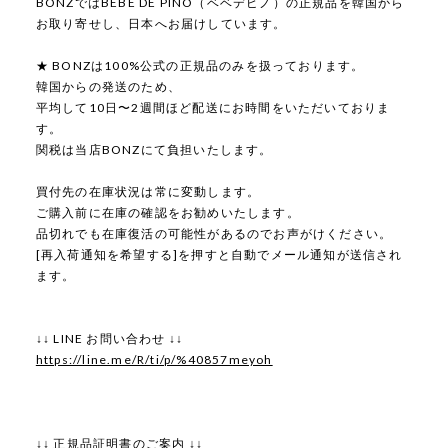
BONZではBEBE DE PINO（ベベデピノ）の正規品を韓国から
お取り寄せし、日本へお届けしています。
★ BONZは100%公式の正規品のみを扱っております。
韓国からの発送のため、
平均して10日〜2週間ほど配送にお時間をいただいておりま
す。
関税は当店BONZにて負担いたします。
買付先の在庫状況は常に変動します。
ご購入前に在庫の確認をお勧めいたします。
品切れでも在庫復活の可能性があるのでお声がけください。
[再入荷通知を希望する]を押すと自動でメール通知が送信され
ます。
↓↓ LINE お問い合わせ ↓↓
https://line.me/R/ti/p/%40857meyoh
↓↓ 正規品証明書のご案内 ↓↓