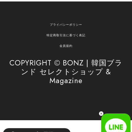
欲しかったものが買えて嬉しいです！ またお願いします。
嬉しいレビューをありがとうございます！ ご希望
プライバシーポリシー
の商品のお手伝いができ、喜んでいただけて大変
嬉しく思います。 これからもお客様のお買い物を
特定商取引法に基づく表記
安心してお任せいただけるよう、丁寧な対応を心
がけてまいります。 また気になる商品がございま
会員規約
したら、ぜひお気軽にご利用くださいꕤ︎︎ またのご
利用を心よりお待ちしております。
COPYRIGHT © BONZ | 韓国ブラ
ンド セレクトショップ &
Magazine
[SAN SAN GEAR] AR UTILITY JACKET RAIN CAMO 正規品 韓国ブランド 韓国通販 韓国代行 韓国ファッション sansan san san サンサンギア 日本 店舗
1
2026/04/03
無事届きました！ LINEでの問い合わせも対応が早く優しくて
とてもよかったです！
嬉しいレビューをありがとうございます！ 無事に