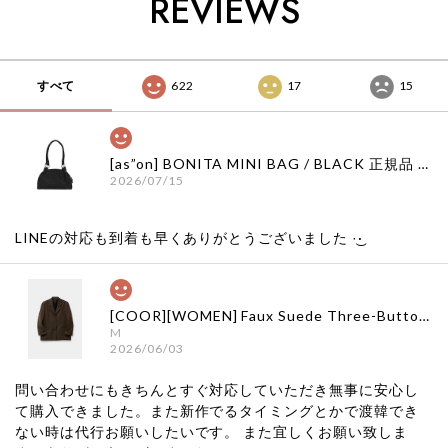
REVIEWS
舗 韓国 子供服
すべて
622
17
15
[as”on] BONITA MINI BAG / BLACK 正規品 韓国ブランド 韓国通販 韓国代行 韓国ファッション as on ason エズオン アズオン
2026/07/15
LINEの対応も到着も早くありがとうございました‪ ·͜·
[COOR][WOMEN] Faux Suede Three-Button Blazer (Dark Brown) 正規品 韓国ブランド 韓国通販 韓国代行 韓国ファッション クール クーア クアー 日本 店舗
M
2026/06/03
問い合わせにもきちんとすぐ対応していただき無事に安心し
て購入できました。また新作でるタイミングとかで渡韓でき
ない時は代行お願いしたいです。 また宜しくお願い致しま