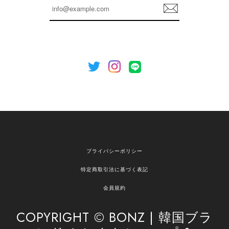
登
を心がけてまいります。 またお探しの商品がござ
録
いましたら、ぜひお気軽にご利用くださいꕤ︎︎ また
のご利用を心よりお待ちしております。
[NOTHING WRITTEN][MEN] Henleyneck organic stripe t-shirt (Stripe, M) 正規品 韓国ブランド 韓国通販 韓国代行 韓国ファッション ナッシングリトゥン 日本 店舗
2026/04/12
欲しかったものが買えて嬉しいです！ またお願いします。
嬉しいレビューをありがとうございます！ ご希望
プライバシーポリシー
の商品のお手伝いができ、喜んでいただけて大変
嬉しく思います。 これからもお客様のお買い物を
特定商取引法に基づく表記
安心してお任せいただけるよう、丁寧な対応を心
がけてまいります。 また気になる商品がございま
会員規約
したら、ぜひお気軽にご利用くださいꕤ︎︎ またのご
利用を心よりお待ちしております。
COPYRIGHT © BONZ | 韓国ブラ