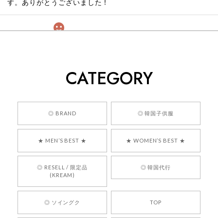
す。ありがとうございました！
[COYSEIO] COY BUMBLE SNEAKERS GREY 正規品 韓国ブランド 韓国通販 韓国代行 韓国ファッション コイセイオ 日本 店舗
260
2026/05/24
CATEGORY
くっそかわいいし、ショップの問い合わせも返事がはやくて
安心でした!!
嬉しいレビューをありがとうございます！ 商品を
◎ BRAND
◎ 韓国子供服
気に入っていただけたようで、大変嬉しく思いま
す！ また、お問い合わせ対応についても温かいお
★ MEN’S BEST ★
★ WOMEN’S BEST ★
言葉をいただきありがとうございます。安心して
お買い物いただけたとのこと、何より嬉しいで
す。 これからも迅速かつ丁寧な対応を心がけ、安
◎ RESELL / 限定品
◎ 韓国代行
心してご利用いただけるショップを目指してまい
(KREAM)
ります。 また気になる商品がございましたら、ぜ
ひお気軽にご利用くださいꕤ︎︎ またのご利用を心よ
◎ ソイングク
TOP
りお待ちしております。