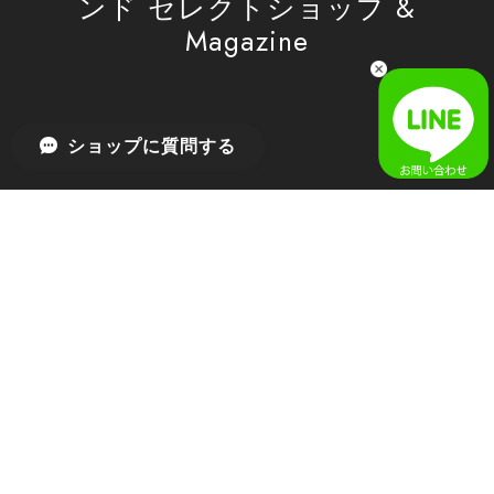
ンド セレクトショップ &
Magazine
[SAN SAN GEAR] AR UTILITY JACKET RAIN CAMO 正規品 韓国ブランド 韓国通販 韓国代行 韓国ファッション sansan san san サンサンギア 日本 店舗
1
2026/04/03
無事届きました！ LINEでの問い合わせも対応が早く優しくて
ショップに質問する
とてもよかったです！
嬉しいレビューをありがとうございます！ 無事に
商品をお届けできて安心いたしました。 また、
LINEでのお問い合わせ対応についても温かいお言
葉をいただき、大変嬉しく思います！ これからも
安心してご利用いただけるよう、迅速かつ丁寧な
対応を心がけてまいります。 またお探しの商品が
ございましたら、ぜひお気軽にご相談くださいꕤ︎︎
またのご利用を心よりお待ちしております。
[MSCHF] ANATOMIE JEAN_BLUE GREY ミスチーフ 正規品 韓国ブランド 韓国ファッション 韓国代行 韓国通販 mischief 日本 店舗