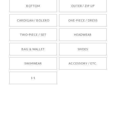
BOTTOM
OUTER / ZIP UP
[REQUEST] BONZ PRESENTS 26041731 (rq) bz26041731 韓国代行 韓国ブランド 正規品
CARDIGAN / BOLERO
ONE-PIECE / DRESS
2026/05/24
TWO-PIECE / SET
HEADWEAR
[COYSEIO] COY BUMBLE SNEAKERS BROWN 正規品 韓国ブランド 韓国通販 韓国代行 韓国ファッション コイセイオ 日本 店舗
BAG & WALLET
SHOES
250
2026/05/24
SWIMWEAR
ACCESSORY / ETC.
[TENSE DANCE] Wool stripe backpack_black 正規品 韓国ブランド 韓国通販 韓国代行 韓国ファッション 日本 テンスダンス
1-1
2026/04/14
孫ちゃん喜んでました。。 良かったです。
嬉しいレビューをありがとうございます！ これか
らも安心してご利用いただけるよう、丁寧な対応