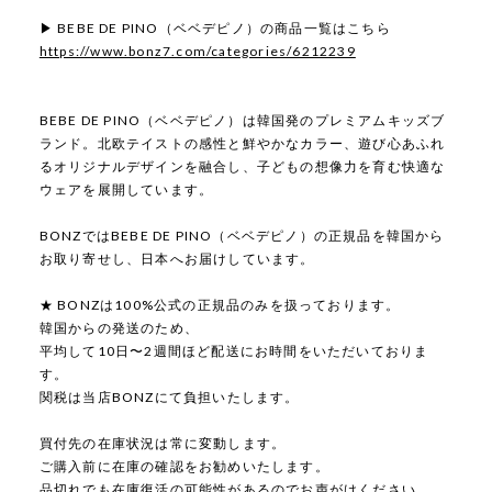
▶ BEBE DE PINO（ベベデピノ）の商品一覧はこちら
https://www.bonz7.com/categories/6212239
BEBE DE PINO（ベベデピノ）は韓国発のプレミアムキッズブ
ランド。北欧テイストの感性と鮮やかなカラー、遊び心あふれ
るオリジナルデザインを融合し、子どもの想像力を育む快適な
ウェアを展開しています。
BONZではBEBE DE PINO（ベベデピノ）の正規品を韓国から
お取り寄せし、日本へお届けしています。
★ BONZは100%公式の正規品のみを扱っております。
韓国からの発送のため、
平均して10日〜2週間ほど配送にお時間をいただいておりま
す。
関税は当店BONZにて負担いたします。
買付先の在庫状況は常に変動します。
ご購入前に在庫の確認をお勧めいたします。
品切れでも在庫復活の可能性があるのでお声がけください。