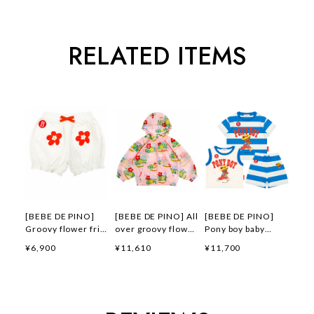
RELATED ITEMS
[BEBE DE PINO]
[BEBE DE PINO] All
[BEBE DE PINO]
Groovy flower frill
over groovy flower
Pony boy baby
short pants 正規品
windbreaker 正規品
loungewear set 正
¥6,900
¥11,610
¥11,700
韓国ブランド 韓国フ
韓国ブランド 韓国フ
規品 韓国ブランド
ァッション 韓国代行
ァッション 韓国代行
韓国ファッション 韓
韓国通販 ベベドピノ
韓国通販 ベベドピノ
国代行 韓国通販 ベ
bebedepino 日本 店
bebedepino 日本 店
ベドピノ
舗 韓国 子供服
舗 韓国 子供服
bebedepino 日本 店