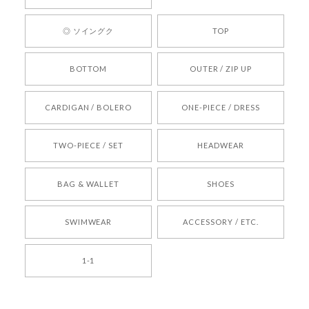
ります。 また気になる商品がございましたら、ぜ
ひお気軽にご利用くださいꕤ︎︎ またのご利用を心よ
◎ ソイングク
TOP
りお待ちしております。
BOTTOM
OUTER / ZIP UP
[REQUEST] BONZ PRESENTS 26041731 (rq) bz26041731 韓国代行 韓国ブランド 正規品
CARDIGAN / BOLERO
ONE-PIECE / DRESS
2026/05/24
TWO-PIECE / SET
HEADWEAR
[COYSEIO] COY BUMBLE SNEAKERS BROWN 正規品 韓国ブランド 韓国通販 韓国代行 韓国ファッション コイセイオ 日本 店舗
BAG & WALLET
SHOES
250
2026/05/24
SWIMWEAR
ACCESSORY / ETC.
[TENSE DANCE] Wool stripe backpack_black 正規品 韓国ブランド 韓国通販 韓国代行 韓国ファッション 日本 テンスダンス
1-1
2026/04/14
孫ちゃん喜んでました。。 良かったです。