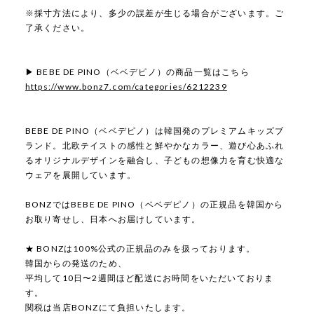
※採寸方法により、多少の誤差が生じる場合がございます。ご
了承ください。
▶ BEBE DE PINO（ベベデピノ）の商品一覧はこちら
https://www.bonz7.com/categories/6212239
BEBE DE PINO（ベベデピノ）は韓国発のプレミアムキッズブ
ランド。北欧テイストの感性と鮮やかなカラー、遊び心あふれ
るオリジナルデザインを融合し、子どもの想像力を育む快適な
ウェアを展開しています。
BONZではBEBE DE PINO（ベベデピノ）の正規品を韓国から
お取り寄せし、日本へお届けしています。
★ BONZは100%公式の正規品のみを扱っております。
韓国からの発送のため、
平均して10日〜2週間ほど配送にお時間をいただいておりま
す。
関税は当店BONZにて負担いたします。