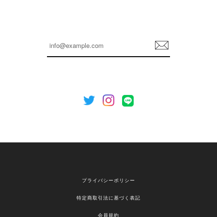
嬉しいレビューをありがとうございます！ これか
らも安心してご利用いただけるよう、丁寧な対応
登
を心がけてまいります。 またお探しの商品がござ
録
いましたら、ぜひお気軽にご利用くださいꕤ︎︎ また
のご利用を心よりお待ちしております。
[NOTHING WRITTEN][MEN] Henleyneck organic stripe t-shirt (Stripe, M) 正規品 韓国ブランド 韓国通販 韓国代行 韓国ファッション ナッシングリトゥン 日本 店舗
2026/04/12
欲しかったものが買えて嬉しいです！ またお願いします。
嬉しいレビューをありがとうございます！ ご希望
プライバシーポリシー
の商品のお手伝いができ、喜んでいただけて大変
嬉しく思います。 これからもお客様のお買い物を
特定商取引法に基づく表記
安心してお任せいただけるよう、丁寧な対応を心
がけてまいります。 また気になる商品がございま
会員規約