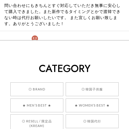
問い合わせにもきちんとすぐ対応していただき無事に安心し
て購入できました。また新作でるタイミングとかで渡韓でき
ない時は代行お願いしたいです。 また宜しくお願い致しま
す。ありがとうございました！
[COYSEIO] COY BUMBLE SNEAKERS GREY 正規品 韓国ブランド 韓国通販 韓国代行 韓国ファッション コイセイオ 日本 店舗
260
2026/05/24
CATEGORY
くっそかわいいし、ショップの問い合わせも返事がはやくて
安心でした!!
嬉しいレビューをありがとうございます！ 商品を
◎ BRAND
◎ 韓国子供服
気に入っていただけたようで、大変嬉しく思いま
す！ また、お問い合わせ対応についても温かいお
★ MEN’S BEST ★
★ WOMEN’S BEST ★
言葉をいただきありがとうございます。安心して
お買い物いただけたとのこと、何より嬉しいで
す。 これからも迅速かつ丁寧な対応を心がけ、安
◎ RESELL / 限定品
◎ 韓国代行
心してご利用いただけるショップを目指してまい
(KREAM)