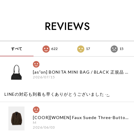
ァッション 韓国代行
ァッション 韓国代行
韓国ファッション 韓
韓国通販 ベベドピノ
韓国通販 ベベドピノ
国代行 韓国通販 ベ
bebedepino 日本 店
bebedepino 日本 店
ベドピノ
舗 韓国 子供服
舗 韓国 子供服
bebedepino 日本 店
REVIEWS
舗 韓国 子供服
すべて
622
17
15
[as”on] BONITA MINI BAG / BLACK 正規品 韓国ブランド 韓国通販 韓国代行 韓国ファッション as on ason エズオン アズオン
2026/07/15
LINEの対応も到着も早くありがとうございました‪ ·͜·
[COOR][WOMEN] Faux Suede Three-Button Blazer (Dark Brown) 正規品 韓国ブランド 韓国通販 韓国代行 韓国ファッション クール クーア クアー 日本 店舗
M
2026/06/03