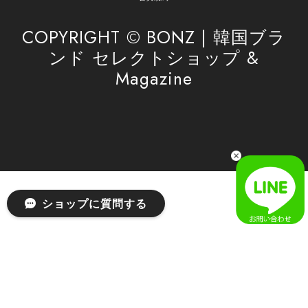
したら、ぜひお気軽にご利用くださいꕤ︎︎ またのご
利用を心よりお待ちしております。
COPYRIGHT © BONZ | 韓国ブラ
ンド セレクトショップ &
Magazine
[SAN SAN GEAR] AR UTILITY JACKET RAIN CAMO 正規品 韓国ブランド 韓国通販 韓国代行 韓国ファッション sansan san san サンサンギア 日本 店舗
1
2026/04/03
無事届きました！ LINEでの問い合わせも対応が早く優しくて
とてもよかったです！
嬉しいレビューをありがとうございます！ 無事に
ショップに質問する
商品をお届けできて安心いたしました。 また、
LINEでのお問い合わせ対応についても温かいお言
葉をいただき、大変嬉しく思います！ これからも
安心してご利用いただけるよう、迅速かつ丁寧な
対応を心がけてまいります。 またお探しの商品が
ございましたら、ぜひお気軽にご相談くださいꕤ︎︎
またのご利用を心よりお待ちしております。