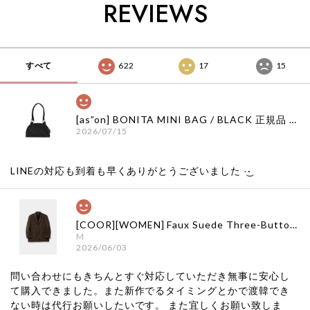
REVIEWS
舗 韓国 子供服
すべて
622
17
15
[as”on] BONITA MINI BAG / BLACK 正規品 韓国ブランド 韓国通販 韓国代行 韓国ファッション as on ason エズオン アズオン
2026/07/15
LINEの対応も到着も早くありがとうございました‪ ·͜·
[COOR][WOMEN] Faux Suede Three-Button Blazer (Dark Brown) 正規品 韓国ブランド 韓国通販 韓国代行 韓国ファッション クール クーア クアー 日本 店舗
M
2026/06/03
問い合わせにもきちんとすぐ対応していただき無事に安心し
て購入できました。また新作でるタイミングとかで渡韓でき
ない時は代行お願いしたいです。 また宜しくお願い致しま