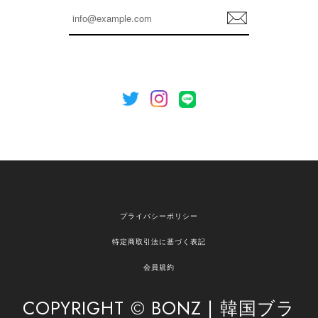
らも安心してご利用いただけるよう、丁寧な対応
登
を心がけてまいります。 またお探しの商品がござ
録
いましたら、ぜひお気軽にご利用くださいꕤ︎︎ また
のご利用を心よりお待ちしております。
[NOTHING WRITTEN][MEN] Henleyneck organic stripe t-shirt (Stripe, M) 正規品 韓国ブランド 韓国通販 韓国代行 韓国ファッション ナッシングリトゥン 日本 店舗
2026/04/12
欲しかったものが買えて嬉しいです！ またお願いします。
嬉しいレビューをありがとうございます！ ご希望
プライバシーポリシー
の商品のお手伝いができ、喜んでいただけて大変
嬉しく思います。 これからもお客様のお買い物を
特定商取引法に基づく表記
安心してお任せいただけるよう、丁寧な対応を心
がけてまいります。 また気になる商品がございま
会員規約
したら、ぜひお気軽にご利用くださいꕤ︎︎ またのご
利用を心よりお待ちしております。
COPYRIGHT © BONZ | 韓国ブラ