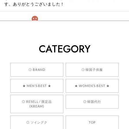
す。ありがとうございました！
[COYSEIO] COY BUMBLE SNEAKERS GREY 正規品 韓国ブランド 韓国通販 韓国代行 韓国ファッション コイセイオ 日本 店舗
260
2026/05/24
CATEGORY
くっそかわいいし、ショップの問い合わせも返事がはやくて
安心でした!!
嬉しいレビューをありがとうございます！ 商品を
◎ BRAND
◎ 韓国子供服
気に入っていただけたようで、大変嬉しく思いま
す！ また、お問い合わせ対応についても温かいお
★ MEN’S BEST ★
★ WOMEN’S BEST ★
言葉をいただきありがとうございます。安心して
お買い物いただけたとのこと、何より嬉しいで
す。 これからも迅速かつ丁寧な対応を心がけ、安
◎ RESELL / 限定品
◎ 韓国代行
心してご利用いただけるショップを目指してまい
(KREAM)
ります。 また気になる商品がございましたら、ぜ
ひお気軽にご利用くださいꕤ︎︎ またのご利用を心よ
◎ ソイングク
TOP
りお待ちしております。