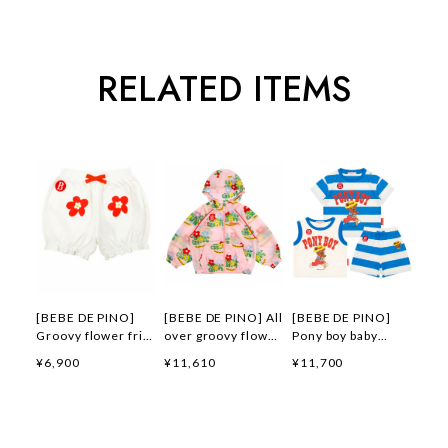
RELATED ITEMS
[BEBE DE PINO]
[BEBE DE PINO] All
[BEBE DE PINO]
Groovy flower frill
over groovy flower
Pony boy baby
short pants 正規品
windbreaker 正規品
loungewear set 正
¥6,900
¥11,610
¥11,700
韓国ブランド 韓国フ
韓国ブランド 韓国フ
規品 韓国ブランド
ァッション 韓国代行
ァッション 韓国代行
韓国ファッション 韓
韓国通販 ベベドピノ
韓国通販 ベベドピノ
国代行 韓国通販 ベ
bebedepino 日本 店
bebedepino 日本 店
ベドピノ
舗 韓国 子供服
舗 韓国 子供服
bebedepino 日本 店