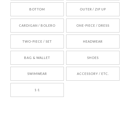
BOTTOM
OUTER / ZIP UP
[REQUEST] BONZ PRESENTS 26041731 (rq) bz26041731 韓国代行 韓国ブランド 正規品
CARDIGAN / BOLERO
ONE-PIECE / DRESS
2026/05/24
TWO-PIECE / SET
HEADWEAR
[COYSEIO] COY BUMBLE SNEAKERS BROWN 正規品 韓国ブランド 韓国通販 韓国代行 韓国ファッション コイセイオ 日本 店舗
BAG & WALLET
SHOES
250
2026/05/24
SWIMWEAR
ACCESSORY / ETC.
[TENSE DANCE] Wool stripe backpack_black 正規品 韓国ブランド 韓国通販 韓国代行 韓国ファッション 日本 テンスダンス
1-1
2026/04/14
孫ちゃん喜んでました。。 良かったです。
嬉しいレビューをありがとうございます！ これか