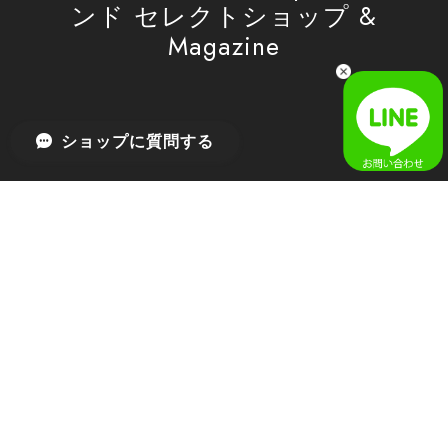
ンド セレクトショップ &
Magazine
[SAN SAN GEAR] AR UTILITY JACKET RAIN CAMO 正規品 韓国ブランド 韓国通販 韓国代行 韓国ファッション sansan san san サンサンギア 日本 店舗
1
2026/04/03
無事届きました！ LINEでの問い合わせも対応が早く優しくて
ショップに質問する
とてもよかったです！
嬉しいレビューをありがとうございます！ 無事に
商品をお届けできて安心いたしました。 また、
LINEでのお問い合わせ対応についても温かいお言
葉をいただき、大変嬉しく思います！ これからも
安心してご利用いただけるよう、迅速かつ丁寧な
対応を心がけてまいります。 またお探しの商品が
ございましたら、ぜひお気軽にご相談くださいꕤ︎︎
またのご利用を心よりお待ちしております。