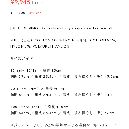
¥9,945
tax in
¥11,700
15%OFF
[BEBE DE PINO] Beans bros baby stripe sweater overall
SHELL(겉감): COTTON 100% / POINT(배색): COTTON 95%,
NYLON 3%, POLYURETHANE 2%
サイズガイド
85（6M-12M）／ 身長 85cm
胸囲 57cm ／ 裄丈 23.5cm ／ 着丈（後ろ襟ぐり～裾）47.5cm
90（12M-24M）／ 身長 90cm
胸囲 60cm ／ 裄丈 24.5cm ／ 着丈（後ろ襟ぐり～裾）51cm
100（24M-36M）／ 身長 100cm
胸囲 63cm ／ 裄丈 25.5cm ／ 着丈（後ろ襟ぐり～裾）56cm
※採寸方法により、多少の誤差が生じる場合がございます。ご