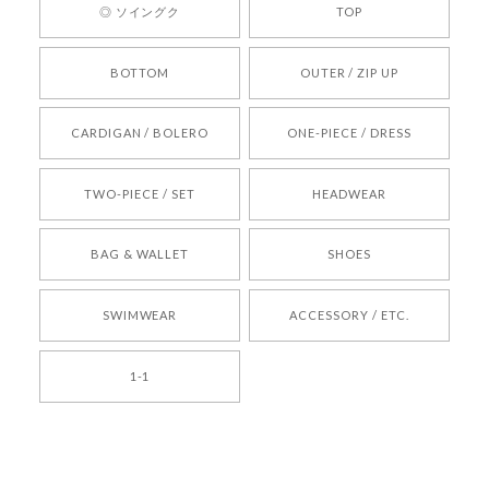
◎ ソイングク
TOP
りお待ちしております。
BOTTOM
OUTER / ZIP UP
[REQUEST] BONZ PRESENTS 26041731 (rq) bz26041731 韓国代行 韓国ブランド 正規品
CARDIGAN / BOLERO
ONE-PIECE / DRESS
2026/05/24
TWO-PIECE / SET
HEADWEAR
[COYSEIO] COY BUMBLE SNEAKERS BROWN 正規品 韓国ブランド 韓国通販 韓国代行 韓国ファッション コイセイオ 日本 店舗
BAG & WALLET
SHOES
250
2026/05/24
SWIMWEAR
ACCESSORY / ETC.
[TENSE DANCE] Wool stripe backpack_black 正規品 韓国ブランド 韓国通販 韓国代行 韓国ファッション 日本 テンスダンス
1-1
2026/04/14
孫ちゃん喜んでました。。 良かったです。