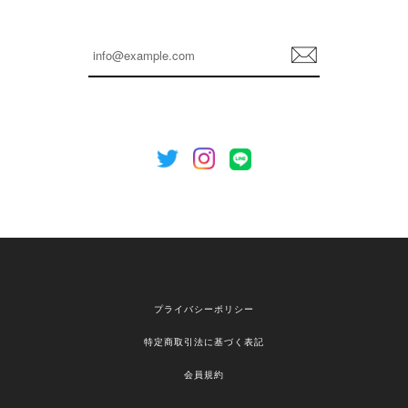
嬉しいレビューをありがとうございます！ これか
らも安心してご利用いただけるよう、丁寧な対応
登
を心がけてまいります。 またお探しの商品がござ
録
いましたら、ぜひお気軽にご利用くださいꕤ︎︎ また
のご利用を心よりお待ちしております。
[NOTHING WRITTEN][MEN] Henleyneck organic stripe t-shirt (Stripe, M) 正規品 韓国ブランド 韓国通販 韓国代行 韓国ファッション ナッシングリトゥン 日本 店舗
2026/04/12
欲しかったものが買えて嬉しいです！ またお願いします。
嬉しいレビューをありがとうございます！ ご希望
プライバシーポリシー
の商品のお手伝いができ、喜んでいただけて大変
嬉しく思います。 これからもお客様のお買い物を
特定商取引法に基づく表記
安心してお任せいただけるよう、丁寧な対応を心
がけてまいります。 また気になる商品がございま
会員規約
したら、ぜひお気軽にご利用くださいꕤ︎︎ またのご