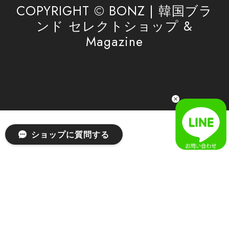
利用を心よりお待ちしております。
COPYRIGHT © BONZ | 韓国ブラ
ンド セレクトショップ &
Magazine
[SAN SAN GEAR] AR UTILITY JACKET RAIN CAMO 正規品 韓国ブランド 韓国通販 韓国代行 韓国ファッション sansan san san サンサンギア 日本 店舗
1
2026/04/03
無事届きました！ LINEでの問い合わせも対応が早く優しくて
とてもよかったです！
嬉しいレビューをありがとうございます！ 無事に
ショップに質問する
商品をお届けできて安心いたしました。 また、
LINEでのお問い合わせ対応についても温かいお言
葉をいただき、大変嬉しく思います！ これからも
安心してご利用いただけるよう、迅速かつ丁寧な
対応を心がけてまいります。 またお探しの商品が
ございましたら、ぜひお気軽にご相談くださいꕤ︎︎
またのご利用を心よりお待ちしております。