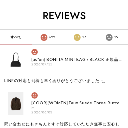
bebedepino 日本 店
bebedepino 日本 店
ベドピノ
舗 韓国 子供服
舗 韓国 子供服
bebedepino 日本 店
REVIEWS
舗 韓国 子供服
すべて
622
17
15
[as”on] BONITA MINI BAG / BLACK 正規品 韓国ブランド 韓国通販 韓国代行 韓国ファッション as on ason エズオン アズオン
2026/07/15
LINEの対応も到着も早くありがとうございました‪ ·͜·
[COOR][WOMEN] Faux Suede Three-Button Blazer (Dark Brown) 正規品 韓国ブランド 韓国通販 韓国代行 韓国ファッション クール クーア クアー 日本 店舗
M
2026/06/03
問い合わせにもきちんとすぐ対応していただき無事に安心し