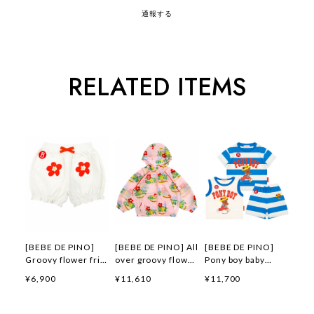
通報する
RELATED ITEMS
[BEBE DE PINO]
[BEBE DE PINO] All
[BEBE DE PINO]
Groovy flower frill
over groovy flower
Pony boy baby
short pants 正規品
windbreaker 正規品
loungewear set 正
¥6,900
¥11,610
¥11,700
韓国ブランド 韓国フ
韓国ブランド 韓国フ
規品 韓国ブランド
ァッション 韓国代行
ァッション 韓国代行
韓国ファッション 韓
韓国通販 ベベドピノ
韓国通販 ベベドピノ
国代行 韓国通販 ベ