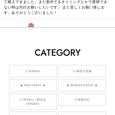
て購入できました。また新作でるタイミングとかで渡韓でき
ない時は代行お願いしたいです。 また宜しくお願い致しま
す。ありがとうございました！
[COYSEIO] COY BUMBLE SNEAKERS GREY 正規品 韓国ブランド 韓国通販 韓国代行 韓国ファッション コイセイオ 日本 店舗
260
2026/05/24
CATEGORY
くっそかわいいし、ショップの問い合わせも返事がはやくて
安心でした!!
嬉しいレビューをありがとうございます！ 商品を
◎ BRAND
◎ 韓国子供服
気に入っていただけたようで、大変嬉しく思いま
す！ また、お問い合わせ対応についても温かいお
★ MEN’S BEST ★
★ WOMEN’S BEST ★
言葉をいただきありがとうございます。安心して
お買い物いただけたとのこと、何より嬉しいで
す。 これからも迅速かつ丁寧な対応を心がけ、安
◎ RESELL / 限定品
◎ 韓国代行
心してご利用いただけるショップを目指してまい
(KREAM)
ります。 また気になる商品がございましたら、ぜ
ひお気軽にご利用くださいꕤ︎︎ またのご利用を心よ