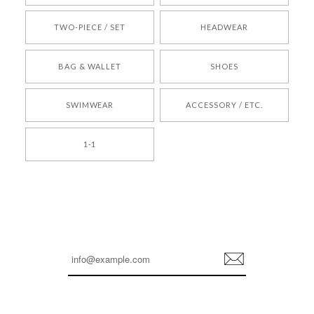
TWO-PIECE / SET
HEADWEAR
[COYSEIO] COY BUMBLE SNEAKERS BROWN 正規品 韓国ブランド 韓国通販 韓国代行 韓国ファッション コイセイオ 日本 店舗
BAG & WALLET
SHOES
250
2026/05/24
SWIMWEAR
ACCESSORY / ETC.
[TENSE DANCE] Wool stripe backpack_black 正規品 韓国ブランド 韓国通販 韓国代行 韓国ファッション 日本 テンスダンス
1-1
2026/04/14
孫ちゃん喜んでました。。 良かったです。
嬉しいレビューをありがとうございます！ これか
らも安心してご利用いただけるよう、丁寧な対応
登
を心がけてまいります。 またお探しの商品がござ
録
いましたら、ぜひお気軽にご利用くださいꕤ︎︎ また
のご利用を心よりお待ちしております。