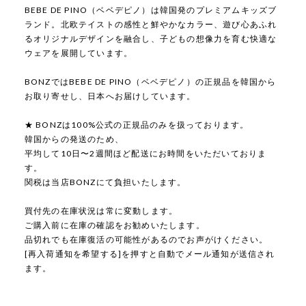
BEBE DE PINO（ベベデピノ）は韓国発のプレミアムキッズブ
ランド。北欧テイストの感性と鮮やかなカラー、遊び心あふれ
るオリジナルデザインを融合し、子どもの想像力を育む快適な
ウェアを展開しています。
BONZではBEBE DE PINO（ベベデピノ）の正規品を韓国から
お取り寄せし、日本へお届けしています。
★ BONZは100%公式の正規品のみを扱っております。
韓国からの発送のため、
平均して10日〜2週間ほど配送にお時間をいただいておりま
す。
関税は当店BONZにて負担いたします。
買付先の在庫状況は常に変動します。
ご購入前に在庫の確認をお勧めいたします。
品切れでも在庫復活の可能性があるのでお声がけください。
[再入荷通知を希望する]を押すと自動でメール通知が送信され
ます。