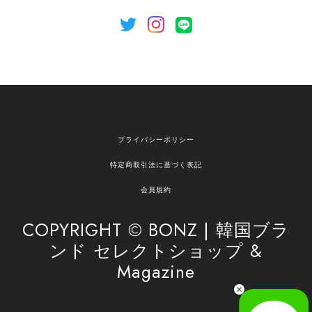
[NOTHING WRITTEN][MEN] Henleyneck organic stripe t-shirt (Stripe, M) 正規品 韓国ブランド 韓国通販 韓国代行 韓国ファッション ナッシングリトゥン 日本 店舗
2026/04/12
欲しかったものが買えて嬉しいです！ またお願いします。
嬉しいレビューをありがとうございます！ ご希望
プライバシーポリシー
の商品のお手伝いができ、喜んでいただけて大変
嬉しく思います。 これからもお客様のお買い物を
特定商取引法に基づく表記
安心してお任せいただけるよう、丁寧な対応を心
がけてまいります。 また気になる商品がございま
会員規約
したら、ぜひお気軽にご利用くださいꕤ︎︎ またのご
利用を心よりお待ちしております。
COPYRIGHT © BONZ | 韓国ブラ
ンド セレクトショップ &
Magazine
[SAN SAN GEAR] AR UTILITY JACKET RAIN CAMO 正規品 韓国ブランド 韓国通販 韓国代行 韓国ファッション sansan san san サンサンギア 日本 店舗
1
2026/04/03