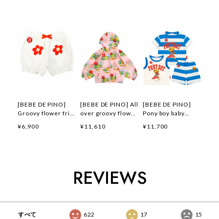
[BEBE DE PINO]
[BEBE DE PINO] All
[BEBE DE PINO]
Groovy flower frill
over groovy flower
Pony boy baby
short pants 正規品
windbreaker 正規品
loungewear set 正
¥6,900
¥11,610
¥11,700
韓国ブランド 韓国フ
韓国ブランド 韓国フ
規品 韓国ブランド
ァッション 韓国代行
ァッション 韓国代行
韓国ファッション 韓
韓国通販 ベベドピノ
韓国通販 ベベドピノ
国代行 韓国通販 ベ
bebedepino 日本 店
bebedepino 日本 店
ベドピノ
舗 韓国 子供服
舗 韓国 子供服
bebedepino 日本 店
REVIEWS
舗 韓国 子供服
すべて
622
17
15