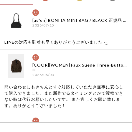
[as”on] BONITA MINI BAG / BLACK 正規品 韓国ブランド 韓国通販 韓国代行 韓国ファッション as on ason エズオン アズオン
2026/07/15
LINEの対応も到着も早くありがとうございました‪ ·͜·
[COOR][WOMEN] Faux Suede Three-Button Blazer (Dark Brown) 正規品 韓国ブランド 韓国通販 韓国代行 韓国ファッション クール クーア クアー 日本 店舗
M
2026/06/03
問い合わせにもきちんとすぐ対応していただき無事に安心し
て購入できました。また新作でるタイミングとかで渡韓でき
ない時は代行お願いしたいです。 また宜しくお願い致しま
す。ありがとうございました！
[COYSEIO] COY BUMBLE SNEAKERS GREY 正規品 韓国ブランド 韓国通販 韓国代行 韓国ファッション コイセイオ 日本 店舗