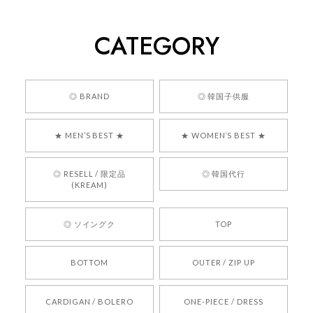
260
2026/05/24
CATEGORY
くっそかわいいし、ショップの問い合わせも返事がはやくて
安心でした!!
嬉しいレビューをありがとうございます！ 商品を
◎ BRAND
◎ 韓国子供服
気に入っていただけたようで、大変嬉しく思いま
す！ また、お問い合わせ対応についても温かいお
★ MEN’S BEST ★
★ WOMEN’S BEST ★
言葉をいただきありがとうございます。安心して
お買い物いただけたとのこと、何より嬉しいで
す。 これからも迅速かつ丁寧な対応を心がけ、安
◎ RESELL / 限定品
◎ 韓国代行
心してご利用いただけるショップを目指してまい
(KREAM)
ります。 また気になる商品がございましたら、ぜ
ひお気軽にご利用くださいꕤ︎︎ またのご利用を心よ
◎ ソイングク
TOP
りお待ちしております。
BOTTOM
OUTER / ZIP UP
[REQUEST] BONZ PRESENTS 26041731 (rq) bz26041731 韓国代行 韓国ブランド 正規品
CARDIGAN / BOLERO
ONE-PIECE / DRESS
2026/05/24