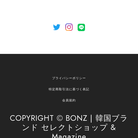
のご利用を心よりお待ちしております。
[NOTHING WRITTEN][MEN] Henleyneck organic stripe t-shirt (Stripe, M) 正規品 韓国ブランド 韓国通販 韓国代行 韓国ファッション ナッシングリトゥン 日本 店舗
2026/04/12
欲しかったものが買えて嬉しいです！ またお願いします。
嬉しいレビューをありがとうございます！ ご希望
プライバシーポリシー
の商品のお手伝いができ、喜んでいただけて大変
嬉しく思います。 これからもお客様のお買い物を
特定商取引法に基づく表記
安心してお任せいただけるよう、丁寧な対応を心
がけてまいります。 また気になる商品がございま
会員規約
したら、ぜひお気軽にご利用くださいꕤ︎︎ またのご
利用を心よりお待ちしております。
COPYRIGHT © BONZ | 韓国ブラ
ンド セレクトショップ &
Magazine