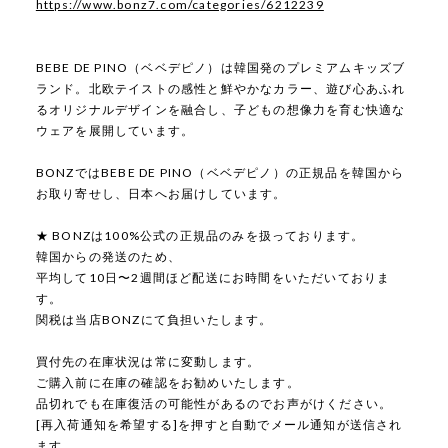
https://www.bonz7.com/categories/6212239
BEBE DE PINO（ベベデピノ）は韓国発のプレミアムキッズブ
ランド。北欧テイストの感性と鮮やかなカラー、遊び心あふれ
るオリジナルデザインを融合し、子どもの想像力を育む快適な
ウェアを展開しています。
BONZではBEBE DE PINO（ベベデピノ）の正規品を韓国から
お取り寄せし、日本へお届けしています。
★ BONZは100%公式の正規品のみを扱っております。
韓国からの発送のため、
平均して10日〜2週間ほど配送にお時間をいただいておりま
す。
関税は当店BONZにて負担いたします。
買付先の在庫状況は常に変動します。
ご購入前に在庫の確認をお勧めいたします。
品切れでも在庫復活の可能性があるのでお声がけください。
[再入荷通知を希望する]を押すと自動でメール通知が送信され
ます。