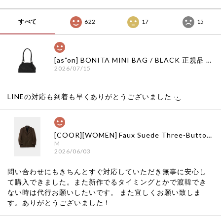
すべて
622
17
15
[as”on] BONITA MINI BAG / BLACK 正規品 韓国ブランド 韓国通販 韓国代行 韓国ファッション as on ason エズオン アズオン
2026/07/15
LINEの対応も到着も早くありがとうございました‪ ·͜·
[COOR][WOMEN] Faux Suede Three-Button Blazer (Dark Brown) 正規品 韓国ブランド 韓国通販 韓国代行 韓国ファッション クール クーア クアー 日本 店舗
M
2026/06/03
問い合わせにもきちんとすぐ対応していただき無事に安心し
て購入できました。また新作でるタイミングとかで渡韓でき
ない時は代行お願いしたいです。 また宜しくお願い致しま
す。ありがとうございました！