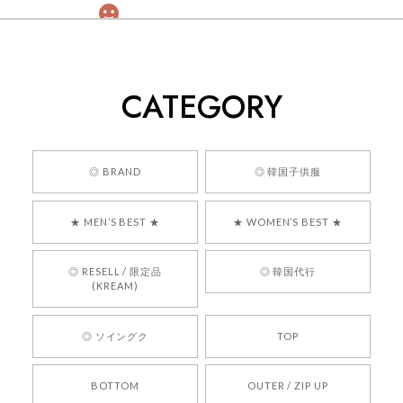
[COYSEIO] COY BUMBLE SNEAKERS GREY 正規品 韓国ブランド 韓国通販 韓国代行 韓国ファッション コイセイオ 日本 店舗
260
2026/05/24
CATEGORY
くっそかわいいし、ショップの問い合わせも返事がはやくて
安心でした!!
嬉しいレビューをありがとうございます！ 商品を
◎ BRAND
◎ 韓国子供服
気に入っていただけたようで、大変嬉しく思いま
す！ また、お問い合わせ対応についても温かいお
★ MEN’S BEST ★
★ WOMEN’S BEST ★
言葉をいただきありがとうございます。安心して
お買い物いただけたとのこと、何より嬉しいで
す。 これからも迅速かつ丁寧な対応を心がけ、安
◎ RESELL / 限定品
◎ 韓国代行
心してご利用いただけるショップを目指してまい
(KREAM)
ります。 また気になる商品がございましたら、ぜ
ひお気軽にご利用くださいꕤ︎︎ またのご利用を心よ
◎ ソイングク
TOP
りお待ちしております。
BOTTOM
OUTER / ZIP UP