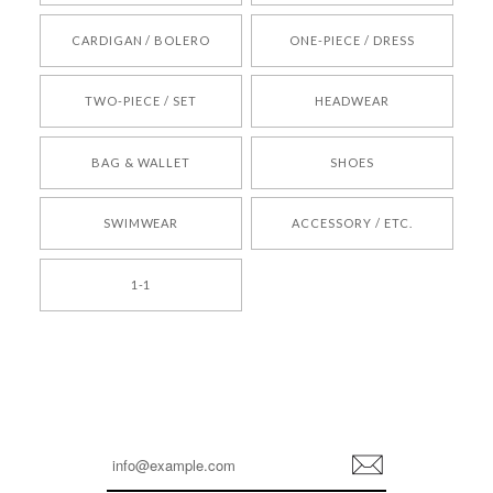
[REQUEST] BONZ PRESENTS 26041731 (rq) bz26041731 韓国代行 韓国ブランド 正規品
CARDIGAN / BOLERO
ONE-PIECE / DRESS
2026/05/24
TWO-PIECE / SET
HEADWEAR
[COYSEIO] COY BUMBLE SNEAKERS BROWN 正規品 韓国ブランド 韓国通販 韓国代行 韓国ファッション コイセイオ 日本 店舗
BAG & WALLET
SHOES
250
2026/05/24
SWIMWEAR
ACCESSORY / ETC.
[TENSE DANCE] Wool stripe backpack_black 正規品 韓国ブランド 韓国通販 韓国代行 韓国ファッション 日本 テンスダンス
1-1
2026/04/14
孫ちゃん喜んでました。。 良かったです。
嬉しいレビューをありがとうございます！ これか
らも安心してご利用いただけるよう、丁寧な対応
登
を心がけてまいります。 またお探しの商品がござ
録
いましたら、ぜひお気軽にご利用くださいꕤ︎︎ また