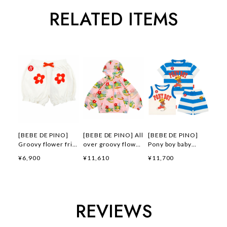
RELATED ITEMS
[BEBE DE PINO]
[BEBE DE PINO] All
[BEBE DE PINO]
Groovy flower frill
over groovy flower
Pony boy baby
short pants 正規品
windbreaker 正規品
loungewear set 正
¥6,900
¥11,610
¥11,700
韓国ブランド 韓国フ
韓国ブランド 韓国フ
規品 韓国ブランド
ァッション 韓国代行
ァッション 韓国代行
韓国ファッション 韓
韓国通販 ベベドピノ
韓国通販 ベベドピノ
国代行 韓国通販 ベ
bebedepino 日本 店
bebedepino 日本 店
ベドピノ
舗 韓国 子供服
舗 韓国 子供服
bebedepino 日本 店
REVIEWS
舗 韓国 子供服