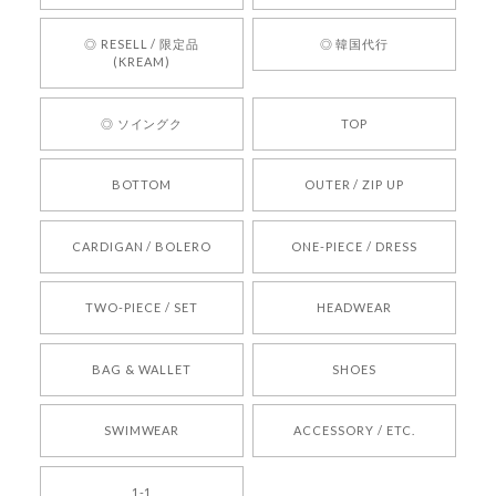
お買い物いただけたとのこと、何より嬉しいで
す。 これからも迅速かつ丁寧な対応を心がけ、安
◎ RESELL / 限定品
◎ 韓国代行
心してご利用いただけるショップを目指してまい
(KREAM)
ります。 また気になる商品がございましたら、ぜ
ひお気軽にご利用くださいꕤ︎︎ またのご利用を心よ
◎ ソイングク
TOP
りお待ちしております。
BOTTOM
OUTER / ZIP UP
[REQUEST] BONZ PRESENTS 26041731 (rq) bz26041731 韓国代行 韓国ブランド 正規品
CARDIGAN / BOLERO
ONE-PIECE / DRESS
2026/05/24
TWO-PIECE / SET
HEADWEAR
[COYSEIO] COY BUMBLE SNEAKERS BROWN 正規品 韓国ブランド 韓国通販 韓国代行 韓国ファッション コイセイオ 日本 店舗
BAG & WALLET
SHOES
250
2026/05/24
SWIMWEAR
ACCESSORY / ETC.
[TENSE DANCE] Wool stripe backpack_black 正規品 韓国ブランド 韓国通販 韓国代行 韓国ファッション 日本 テンスダンス
1-1