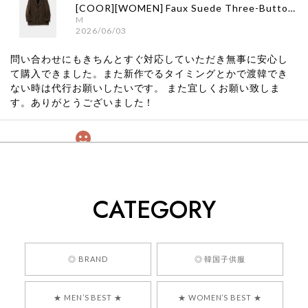
[COOR][WOMEN] Faux Suede Three-Button Blazer (Dark Brown) 正規品 韓国ブランド 韓国通販 韓国代行 韓国ファッション クール クーア クアー 日本 店舗
M
2026/06/03
問い合わせにもきちんとすぐ対応していただき無事に安心し
て購入できました。また新作でるタイミングとかで渡韓でき
ない時は代行お願いしたいです。 また宜しくお願い致しま
す。ありがとうございました！
[COYSEIO] COY BUMBLE SNEAKERS GREY 正規品 韓国ブランド 韓国通販 韓国代行 韓国ファッション コイセイオ 日本 店舗
260
2026/05/24
CATEGORY
くっそかわいいし、ショップの問い合わせも返事がはやくて
安心でした!!
嬉しいレビューをありがとうございます！ 商品を
◎ BRAND
◎ 韓国子供服
気に入っていただけたようで、大変嬉しく思いま
す！ また、お問い合わせ対応についても温かいお
★ MEN’S BEST ★
★ WOMEN’S BEST ★
言葉をいただきありがとうございます。安心して