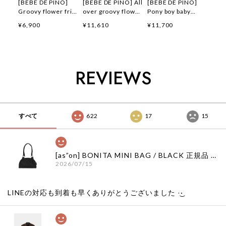
[BEBE DE PINO]
[BEBE DE PINO] All
[BEBE DE PINO]
Groovy flower frill
over groovy flower
Pony boy baby
short pants 正規品
windbreaker 正規品
loungewear set 正
¥6,900
¥11,610
¥11,700
韓国ブランド 韓国フ
韓国ブランド 韓国フ
規品 韓国ブランド
ァッション 韓国代行
ァッション 韓国代行
韓国ファッション 韓
韓国通販 ベベドピノ
韓国通販 ベベドピノ
国代行 韓国通販 ベ
bebedepino 日本 店
bebedepino 日本 店
ベドピノ
舗 韓国 子供服
舗 韓国 子供服
bebedepino 日本 店
REVIEWS
舗 韓国 子供服
すべて
622
17
15
[as”on] BONITA MINI BAG / BLACK 正規品 韓国ブランド 韓国通販 韓国代行 韓国ファッション as on ason エズオン アズオン
2026/07/15
LINEの対応も到着も早くありがとうございました‪ ·͜·