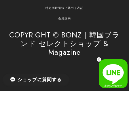
嬉しく思います。 これからもお客様のお買い物を
特定商取引法に基づく表記
安心してお任せいただけるよう、丁寧な対応を心
がけてまいります。 また気になる商品がございま
会員規約
したら、ぜひお気軽にご利用くださいꕤ︎︎ またのご
利用を心よりお待ちしております。
COPYRIGHT © BONZ | 韓国ブラ
ンド セレクトショップ &
Magazine
[SAN SAN GEAR] AR UTILITY JACKET RAIN CAMO 正規品 韓国ブランド 韓国通販 韓国代行 韓国ファッション sansan san san サンサンギア 日本 店舗
1
2026/04/03
無事届きました！ LINEでの問い合わせも対応が早く優しくて
ショップに質問する
とてもよかったです！
嬉しいレビューをありがとうございます！ 無事に
商品をお届けできて安心いたしました。 また、
LINEでのお問い合わせ対応についても温かいお言
葉をいただき、大変嬉しく思います！ これからも
安心してご利用いただけるよう、迅速かつ丁寧な