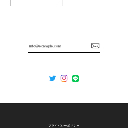
2026/04/14
孫ちゃん喜んでました。。 良かったです。
嬉しいレビューをありがとうございます！ これか
らも安心してご利用いただけるよう、丁寧な対応
登
を心がけてまいります。 またお探しの商品がござ
録
いましたら、ぜひお気軽にご利用くださいꕤ︎︎ また
のご利用を心よりお待ちしております。
[NOTHING WRITTEN][MEN] Henleyneck organic stripe t-shirt (Stripe, M) 正規品 韓国ブランド 韓国通販 韓国代行 韓国ファッション ナッシングリトゥン 日本 店舗
2026/04/12
欲しかったものが買えて嬉しいです！ またお願いします。
嬉しいレビューをありがとうございます！ ご希望
プライバシーポリシー
の商品のお手伝いができ、喜んでいただけて大変