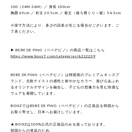
100（24M-36M）／ 身長 100cm
胸囲 65cm ／ 裄丈 23.5cm ／ 着丈（後ろ襟ぐり～裾）54.5cm
※採寸方法により、多少の誤差が生じる場合がございます。ご
了承ください。
▶ BEBE DE PINO（ベベデピノ）の商品一覧はこちら
https://www.bonz7.com/categories/6212239
BEBE DE PINO（ベベデピノ）は韓国発のプレミアムキッズブ
ランド。北欧テイストの感性と鮮やかなカラー、遊び心あふれ
るオリジナルデザインを融合し、子どもの想像力を育む快適な
ウェアを展開しています。
BONZではBEBE DE PINO（ベベデピノ）の正規品を韓国から
お取り寄せし、日本へお届けしています。
★ BONZは100%公式の正規品のみを扱っております。
韓国からの発送のため、