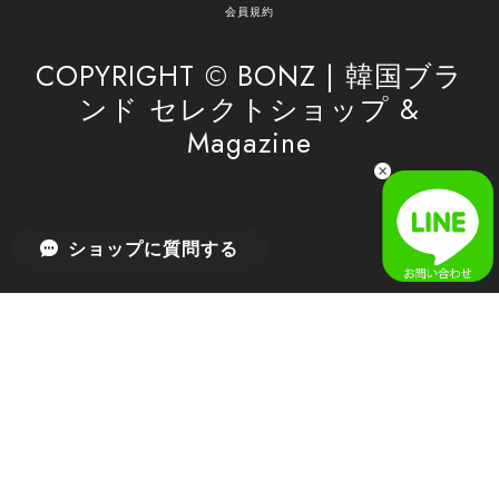
がけてまいります。 また気になる商品がございま
会員規約
したら、ぜひお気軽にご利用くださいꕤ︎︎ またのご
利用を心よりお待ちしております。
COPYRIGHT © BONZ | 韓国ブラ
ンド セレクトショップ &
Magazine
[SAN SAN GEAR] AR UTILITY JACKET RAIN CAMO 正規品 韓国ブランド 韓国通販 韓国代行 韓国ファッション sansan san san サンサンギア 日本 店舗
1
2026/04/03
無事届きました！ LINEでの問い合わせも対応が早く優しくて
ショップに質問する
とてもよかったです！
嬉しいレビューをありがとうございます！ 無事に
商品をお届けできて安心いたしました。 また、
LINEでのお問い合わせ対応についても温かいお言
葉をいただき、大変嬉しく思います！ これからも
安心してご利用いただけるよう、迅速かつ丁寧な
対応を心がけてまいります。 またお探しの商品が
ございましたら、ぜひお気軽にご相談くださいꕤ︎︎
またのご利用を心よりお待ちしております。