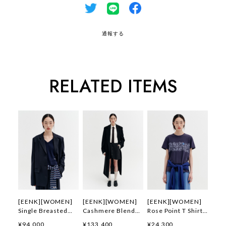
通報する
RELATED ITEMS
[EENK][WOMEN]
[EENK][WOMEN]
[EENK][WOMEN]
Single Breasted
Cashmere Blend
Rose Point T Shirt
Jacket (Navy) 正規
Belted Coat (Black)
(Navy) 正規品 韓国
¥94,000
¥133,400
¥24,300