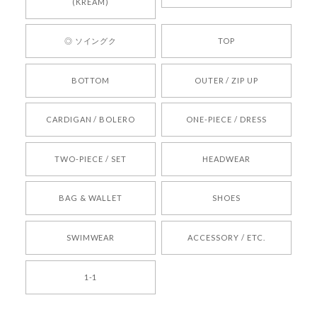
心してご利用いただけるショップを目指してまい
(KREAM)
ります。 また気になる商品がございましたら、ぜ
ひお気軽にご利用くださいꕤ︎︎ またのご利用を心よ
◎ ソイングク
TOP
りお待ちしております。
BOTTOM
OUTER / ZIP UP
[REQUEST] BONZ PRESENTS 26041731 (rq) bz26041731 韓国代行 韓国ブランド 正規品
CARDIGAN / BOLERO
ONE-PIECE / DRESS
2026/05/24
TWO-PIECE / SET
HEADWEAR
[COYSEIO] COY BUMBLE SNEAKERS BROWN 正規品 韓国ブランド 韓国通販 韓国代行 韓国ファッション コイセイオ 日本 店舗
BAG & WALLET
SHOES
250
2026/05/24
SWIMWEAR
ACCESSORY / ETC.
[TENSE DANCE] Wool stripe backpack_black 正規品 韓国ブランド 韓国通販 韓国代行 韓国ファッション 日本 テンスダンス
1-1
2026/04/14