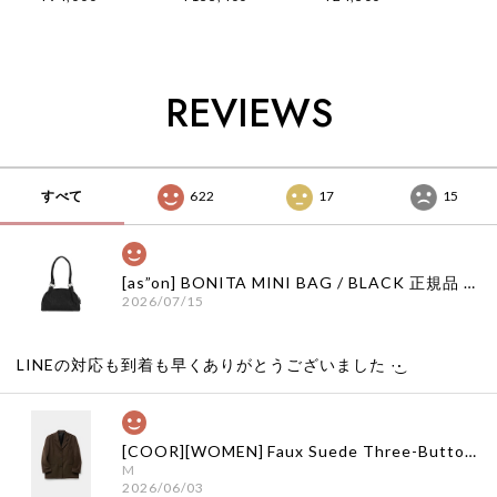
品 韓国ブランド 韓
正規品 韓国ブランド
ブランド 韓国通販
国通販 韓国代行 韓
韓国通販 韓国代行
韓国代行 韓国ファッ
国ファッション イン
韓国ファッション イ
ション インク 日本
ク 日本 店舗
ンク 日本 店舗
店舗
REVIEWS
すべて
622
17
15
[as”on] BONITA MINI BAG / BLACK 正規品 韓国ブランド 韓国通販 韓国代行 韓国ファッション as on ason エズオン アズオン
2026/07/15
LINEの対応も到着も早くありがとうございました‪ ·͜·
[COOR][WOMEN] Faux Suede Three-Button Blazer (Dark Brown) 正規品 韓国ブランド 韓国通販 韓国代行 韓国ファッション クール クーア クアー 日本 店舗
M
2026/06/03