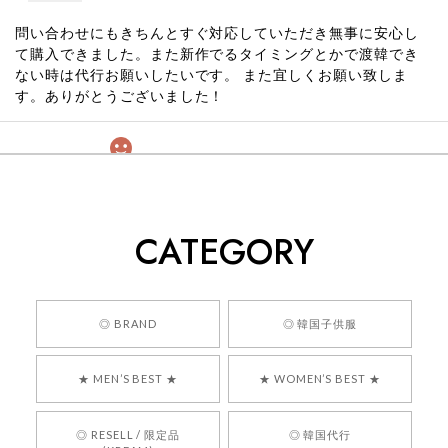
問い合わせにもきちんとすぐ対応していただき無事に安心し
て購入できました。また新作でるタイミングとかで渡韓でき
ない時は代行お願いしたいです。 また宜しくお願い致しま
す。ありがとうございました！
[COYSEIO] COY BUMBLE SNEAKERS GREY 正規品 韓国ブランド 韓国通販 韓国代行 韓国ファッション コイセイオ 日本 店舗
260
2026/05/24
CATEGORY
くっそかわいいし、ショップの問い合わせも返事がはやくて
安心でした!!
嬉しいレビューをありがとうございます！ 商品を
◎ BRAND
◎ 韓国子供服
気に入っていただけたようで、大変嬉しく思いま
す！ また、お問い合わせ対応についても温かいお
★ MEN’S BEST ★
★ WOMEN’S BEST ★
言葉をいただきありがとうございます。安心して
お買い物いただけたとのこと、何より嬉しいで
す。 これからも迅速かつ丁寧な対応を心がけ、安
◎ RESELL / 限定品
◎ 韓国代行