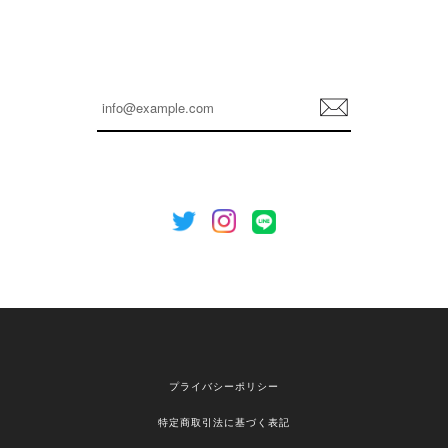
孫ちゃん喜んでました。。 良かったです。
嬉しいレビューをありがとうございます！ これか
らも安心してご利用いただけるよう、丁寧な対応
登
を心がけてまいります。 またお探しの商品がござ
録
いましたら、ぜひお気軽にご利用くださいꕤ︎︎ また
のご利用を心よりお待ちしております。
[NOTHING WRITTEN][MEN] Henleyneck organic stripe t-shirt (Stripe, M) 正規品 韓国ブランド 韓国通販 韓国代行 韓国ファッション ナッシングリトゥン 日本 店舗
2026/04/12
欲しかったものが買えて嬉しいです！ またお願いします。
嬉しいレビューをありがとうございます！ ご希望
プライバシーポリシー
の商品のお手伝いができ、喜んでいただけて大変
嬉しく思います。 これからもお客様のお買い物を
特定商取引法に基づく表記
安心してお任せいただけるよう、丁寧な対応を心