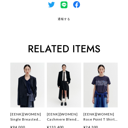
通報する
RELATED ITEMS
[EENK][WOMEN]
[EENK][WOMEN]
[EENK][WOMEN]
Single Breasted
Cashmere Blend
Rose Point T Shirt
Jacket (Navy) 正規
Belted Coat (Black)
(Navy) 正規品 韓国
¥94,000
¥133,400
¥24,300