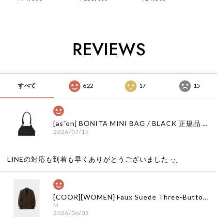
品 韓国ブランド 韓
正規品 韓国ブランド
ブランド 韓国通販
国通販 韓国代行 韓
韓国通販 韓国代行
韓国代行 韓国ファッ
国ファッション イン
韓国ファッション イ
ション インク 日本
ク 日本 店舗
ンク 日本 店舗
店舗
REVIEWS
すべて
622
17
15
[as”on] BONITA MINI BAG / BLACK 正規品 韓国ブランド 韓国通販 韓国代行 韓国ファッション as on ason エズオン アズオン
2026/07/15
LINEの対応も到着も早くありがとうございました‪ ·͜·
[COOR][WOMEN] Faux Suede Three-Button Blazer (Dark Brown) 正規品 韓国ブランド 韓国通販 韓国代行 韓国ファッション クール クーア クアー 日本 店舗
M
2026/06/03