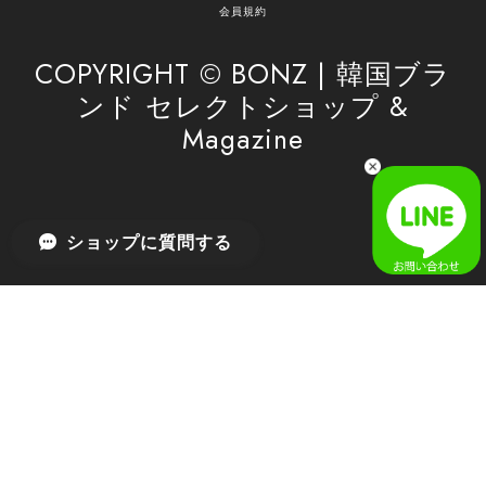
がけてまいります。 また気になる商品がございま
会員規約
したら、ぜひお気軽にご利用くださいꕤ︎︎ またのご
利用を心よりお待ちしております。
COPYRIGHT © BONZ | 韓国ブラ
ンド セレクトショップ &
Magazine
[SAN SAN GEAR] AR UTILITY JACKET RAIN CAMO 正規品 韓国ブランド 韓国通販 韓国代行 韓国ファッション sansan san san サンサンギア 日本 店舗
1
2026/04/03
無事届きました！ LINEでの問い合わせも対応が早く優しくて
ショップに質問する
とてもよかったです！
嬉しいレビューをありがとうございます！ 無事に
商品をお届けできて安心いたしました。 また、
LINEでのお問い合わせ対応についても温かいお言
葉をいただき、大変嬉しく思います！ これからも
安心してご利用いただけるよう、迅速かつ丁寧な
対応を心がけてまいります。 またお探しの商品が
ございましたら、ぜひお気軽にご相談くださいꕤ︎︎
またのご利用を心よりお待ちしております。