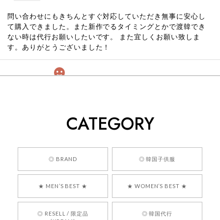
問い合わせにもきちんとすぐ対応していただき無事に安心し
て購入できました。また新作でるタイミングとかで渡韓でき
ない時は代行お願いしたいです。 また宜しくお願い致しま
す。ありがとうございました！
[COYSEIO] COY BUMBLE SNEAKERS GREY 正規品 韓国ブランド 韓国通販 韓国代行 韓国ファッション コイセイオ 日本 店舗
260
2026/05/24
CATEGORY
くっそかわいいし、ショップの問い合わせも返事がはやくて
安心でした!!
嬉しいレビューをありがとうございます！ 商品を
◎ BRAND
◎ 韓国子供服
気に入っていただけたようで、大変嬉しく思いま
す！ また、お問い合わせ対応についても温かいお
★ MEN’S BEST ★
★ WOMEN’S BEST ★
言葉をいただきありがとうございます。安心して
お買い物いただけたとのこと、何より嬉しいで
す。 これからも迅速かつ丁寧な対応を心がけ、安
◎ RESELL / 限定品
◎ 韓国代行