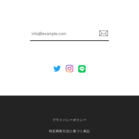
孫ちゃん喜んでました。。 良かったです。
嬉しいレビューをありがとうございます！ これか
らも安心してご利用いただけるよう、丁寧な対応
登
を心がけてまいります。 またお探しの商品がござ
録
いましたら、ぜひお気軽にご利用くださいꕤ︎︎ また
のご利用を心よりお待ちしております。
[NOTHING WRITTEN][MEN] Henleyneck organic stripe t-shirt (Stripe, M) 正規品 韓国ブランド 韓国通販 韓国代行 韓国ファッション ナッシングリトゥン 日本 店舗
2026/04/12
欲しかったものが買えて嬉しいです！ またお願いします。
嬉しいレビューをありがとうございます！ ご希望
プライバシーポリシー
の商品のお手伝いができ、喜んでいただけて大変
嬉しく思います。 これからもお客様のお買い物を
特定商取引法に基づく表記
安心してお任せいただけるよう、丁寧な対応を心