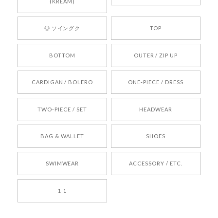
心してご利用いただけるショップを目指してまい
(KREAM)
ります。 また気になる商品がございましたら、ぜ
ひお気軽にご利用くださいꕤ︎︎ またのご利用を心よ
◎ ソイングク
TOP
りお待ちしております。
BOTTOM
OUTER / ZIP UP
[REQUEST] BONZ PRESENTS 26041731 (rq) bz26041731 韓国代行 韓国ブランド 正規品
CARDIGAN / BOLERO
ONE-PIECE / DRESS
2026/05/24
TWO-PIECE / SET
HEADWEAR
[COYSEIO] COY BUMBLE SNEAKERS BROWN 正規品 韓国ブランド 韓国通販 韓国代行 韓国ファッション コイセイオ 日本 店舗
BAG & WALLET
SHOES
250
2026/05/24
SWIMWEAR
ACCESSORY / ETC.
[TENSE DANCE] Wool stripe backpack_black 正規品 韓国ブランド 韓国通販 韓国代行 韓国ファッション 日本 テンスダンス
1-1
2026/04/14