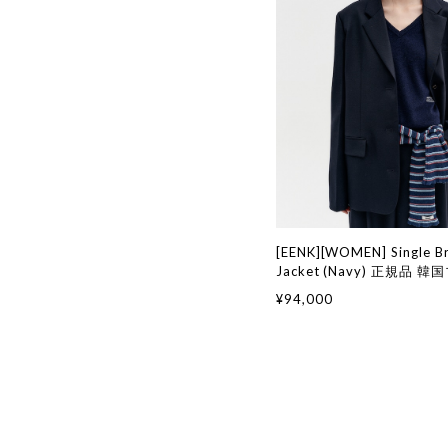
[EENK][WOMEN] Single B
Jacket (Navy) 正規品 
国通販 韓国代行 韓国ファ
¥94,000
ク 日本 店舗