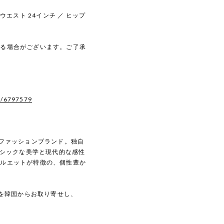
／ ウエスト 24インチ ／ ヒップ
じる場合がございます。ご了承
s/6797579
のファッションブランド。独自
、クラシックな美学と現代的な感性
シルエットが特徴の、個性豊か
品を韓国からお取り寄せし、