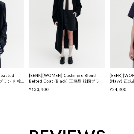
reasted
[EENK][WOMEN] Cashmere Blend
[EENK][WOM
韓国ブランド 韓
Belted Coat (Black) 正規品 韓国ブラン
(Navy) 
ッション イン
ド 韓国通販 韓国代行 韓国ファッション
韓国代行 韓
¥133,400
¥24,300
インク 日本 店舗
店舗