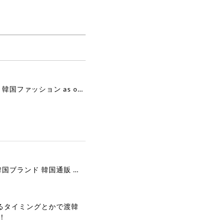
[as”on] BONITA MINI BAG / BLACK 正規品 韓国ブランド 韓国通販 韓国代行 韓国ファッション as on ason エズオン アズオン
[COOR][WOMEN] Faux Suede Three-Button Blazer (Dark Brown) 正規品 韓国ブランド 韓国通販 韓国代行 韓国ファッション クール クーア クアー 日本 店舗
るタイミングとかで渡韓
！