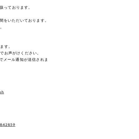
を扱っております。
時間をいただいております。
す。
。
します。
のでお声がけください。
動でメール通知が送信されま
oh
7842859