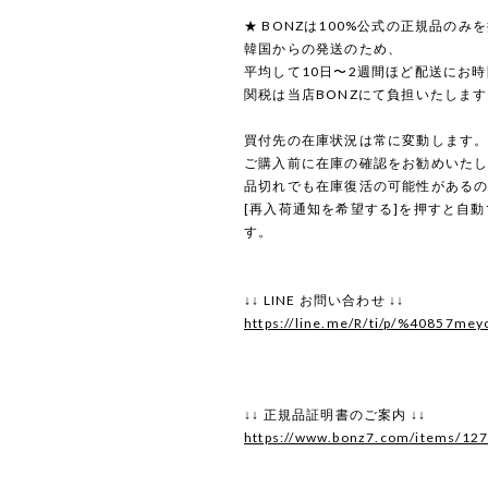
★ BONZは100%公式の正規品のみ
韓国からの発送のため、
平均して10日〜2週間ほど配送にお
関税は当店BONZにて負担いたしま
買付先の在庫状況は常に変動します
ご購入前に在庫の確認をお勧めいた
品切れでも在庫復活の可能性がある
[再入荷通知を希望する]を押すと自
す。
↓↓ LINE お問い合わせ ↓↓
https://line.me/R/ti/p/%40857mey
↓↓ 正規品証明書のご案内 ↓↓
https://www.bonz7.com/items/12