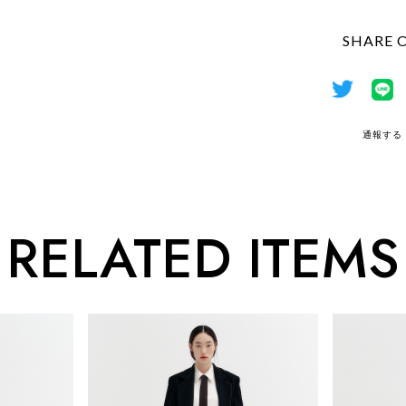
SHARE 
通報する
RELATED ITEMS