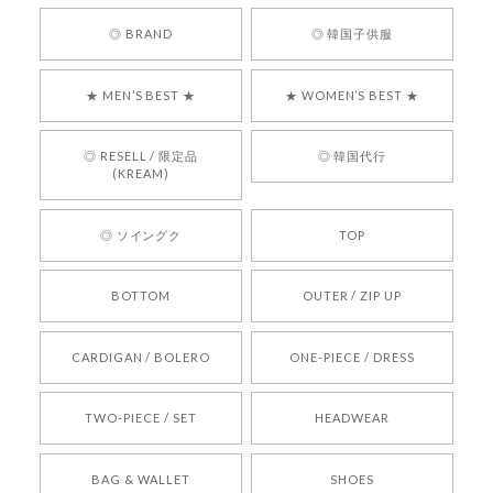
嬉しいレビューをありがとうございます！ 商品を
◎ BRAND
◎ 韓国子供服
気に入っていただけたようで、大変嬉しく思いま
す！ また、お問い合わせ対応についても温かいお
★ MEN’S BEST ★
★ WOMEN’S BEST ★
言葉をいただきありがとうございます。安心して
お買い物いただけたとのこと、何より嬉しいで
す。 これからも迅速かつ丁寧な対応を心がけ、安
◎ RESELL / 限定品
◎ 韓国代行
心してご利用いただけるショップを目指してまい
(KREAM)
ります。 また気になる商品がございましたら、ぜ
ひお気軽にご利用くださいꕤ︎︎ またのご利用を心よ
◎ ソイングク
TOP
りお待ちしております。
BOTTOM
OUTER / ZIP UP
[REQUEST] BONZ PRESENTS 26041731 (rq) bz26041731 韓国代行 韓国ブランド 正規品
CARDIGAN / BOLERO
ONE-PIECE / DRESS
2026/05/24
TWO-PIECE / SET
HEADWEAR
[COYSEIO] COY BUMBLE SNEAKERS BROWN 正規品 韓国ブランド 韓国通販 韓国代行 韓国ファッション コイセイオ 日本 店舗
BAG & WALLET
SHOES
250