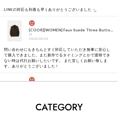
LINEの対応も到着も早くありがとうございました‪ ·͜·
[COOR][WOMEN] Faux Suede Three-Button Blazer (Dark Brown) 正規品 韓国ブランド 韓国通販 韓国代行 韓国ファッション クール クーア クアー 日本 店舗
M
2026/06/03
問い合わせにもきちんとすぐ対応していただき無事に安心し
て購入できました。また新作でるタイミングとかで渡韓でき
ない時は代行お願いしたいです。 また宜しくお願い致しま
す。ありがとうございました！
[COYSEIO] COY BUMBLE SNEAKERS GREY 正規品 韓国ブランド 韓国通販 韓国代行 韓国ファッション コイセイオ 日本 店舗
260
2026/05/24
CATEGORY
くっそかわいいし、ショップの問い合わせも返事がはやくて
安心でした!!