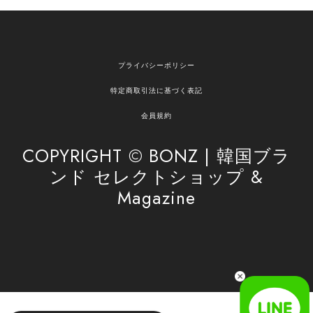
欲しかったものが買えて嬉しいです！ またお願いします。
嬉しいレビューをありがとうございます！ ご希望
プライバシーポリシー
の商品のお手伝いができ、喜んでいただけて大変
嬉しく思います。 これからもお客様のお買い物を
特定商取引法に基づく表記
安心してお任せいただけるよう、丁寧な対応を心
がけてまいります。 また気になる商品がございま
会員規約
したら、ぜひお気軽にご利用くださいꕤ︎︎ またのご
利用を心よりお待ちしております。
COPYRIGHT © BONZ | 韓国ブラ
ンド セレクトショップ &
Magazine
[SAN SAN GEAR] AR UTILITY JACKET RAIN CAMO 正規品 韓国ブランド 韓国通販 韓国代行 韓国ファッション sansan san san サンサンギア 日本 店舗
1
2026/04/03
無事届きました！ LINEでの問い合わせも対応が早く優しくて
とてもよかったです！
嬉しいレビューをありがとうございます！ 無事に