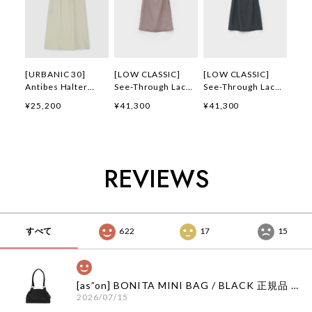
[URBANIC 30]
[LOW CLASSIC]
[LOW CLASSIC]
Antibes Halter
See-Through Lace
See-Through Lace
Dress (Lightbeige)
Mini Dress Pink 正
Mini Dress
¥25,200
¥41,300
¥41,300
正規品 韓国ブランド
規品 韓国ブランド
Charcoal 正規品 韓
韓国ファッション 韓
韓国ファッション 韓
国ブランド 韓国ファ
国代行 アーバニック
国代行 ロウ クラシ
ッション 韓国代行
30 日本 店舗
ック 日本 店舗
ロウ クラシック 日
本 店舗
REVIEWS
すべて
622
17
15
[as”on] BONITA MINI BAG / BLACK 正規品 韓国ブランド 韓国通販 韓国代行 韓国ファッション as on ason エズオン アズオン
2026/07/15