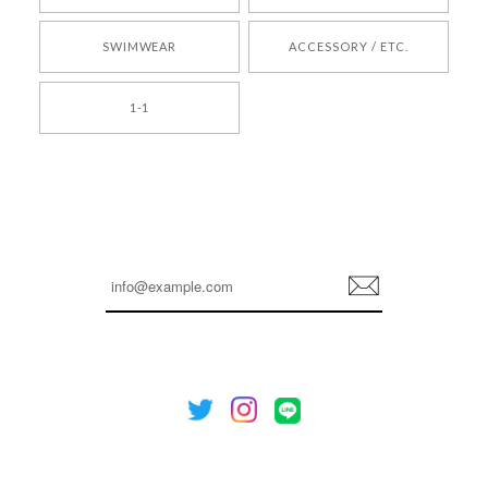
2026/05/24
SWIMWEAR
ACCESSORY / ETC.
[TENSE DANCE] Wool stripe backpack_black 正規品 韓国ブランド 韓国通販 韓国代行 韓国ファッション 日本 テンスダンス
1-1
2026/04/14
孫ちゃん喜んでました。。 良かったです。
嬉しいレビューをありがとうございます！ これか
らも安心してご利用いただけるよう、丁寧な対応
登
を心がけてまいります。 またお探しの商品がござ
録
いましたら、ぜひお気軽にご利用くださいꕤ︎︎ また
のご利用を心よりお待ちしております。
[NOTHING WRITTEN][MEN] Henleyneck organic stripe t-shirt (Stripe, M) 正規品 韓国ブランド 韓国通販 韓国代行 韓国ファッション ナッシングリトゥン 日本 店舗
2026/04/12