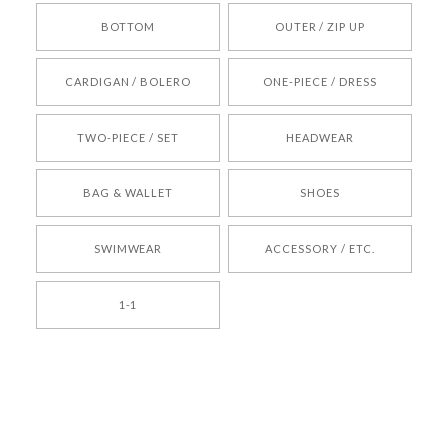
BOTTOM
OUTER / ZIP UP
[REQUEST] BONZ PRESENTS 26041731 (rq) bz26041731 韓国代行 韓国ブランド 正規品
CARDIGAN / BOLERO
ONE-PIECE / DRESS
2026/05/24
TWO-PIECE / SET
HEADWEAR
[COYSEIO] COY BUMBLE SNEAKERS BROWN 正規品 韓国ブランド 韓国通販 韓国代行 韓国ファッション コイセイオ 日本 店舗
BAG & WALLET
SHOES
250
2026/05/24
SWIMWEAR
ACCESSORY / ETC.
[TENSE DANCE] Wool stripe backpack_black 正規品 韓国ブランド 韓国通販 韓国代行 韓国ファッション 日本 テンスダンス
1-1
2026/04/14
孫ちゃん喜んでました。。 良かったです。
嬉しいレビューをありがとうございます！ これか
らも安心してご利用いただけるよう、丁寧な対応