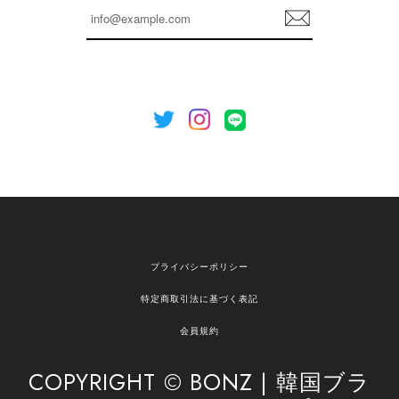
登
を心がけてまいります。 またお探しの商品がござ
録
いましたら、ぜひお気軽にご利用くださいꕤ︎︎ また
のご利用を心よりお待ちしております。
[NOTHING WRITTEN][MEN] Henleyneck organic stripe t-shirt (Stripe, M) 正規品 韓国ブランド 韓国通販 韓国代行 韓国ファッション ナッシングリトゥン 日本 店舗
2026/04/12
欲しかったものが買えて嬉しいです！ またお願いします。
嬉しいレビューをありがとうございます！ ご希望
プライバシーポリシー
の商品のお手伝いができ、喜んでいただけて大変
嬉しく思います。 これからもお客様のお買い物を
特定商取引法に基づく表記
安心してお任せいただけるよう、丁寧な対応を心
がけてまいります。 また気になる商品がございま
会員規約
したら、ぜひお気軽にご利用くださいꕤ︎︎ またのご
利用を心よりお待ちしております。
COPYRIGHT © BONZ | 韓国ブラ