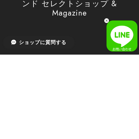
ンド セレクトショップ &
Magazine
[SAN SAN GEAR] AR UTILITY JACKET RAIN CAMO 正規品 韓国ブランド 韓国通販 韓国代行 韓国ファッション sansan san san サンサンギア 日本 店舗
1
2026/04/03
無事届きました！ LINEでの問い合わせも対応が早く優しくて
ショップに質問する
とてもよかったです！
嬉しいレビューをありがとうございます！ 無事に
商品をお届けできて安心いたしました。 また、
LINEでのお問い合わせ対応についても温かいお言
葉をいただき、大変嬉しく思います！ これからも
安心してご利用いただけるよう、迅速かつ丁寧な
対応を心がけてまいります。 またお探しの商品が
ございましたら、ぜひお気軽にご相談くださいꕤ︎︎
またのご利用を心よりお待ちしております。
[MSCHF] ANATOMIE JEAN_BLUE GREY ミスチーフ 正規品 韓国ブランド 韓国ファッション 韓国代行 韓国通販 mischief 日本 店舗