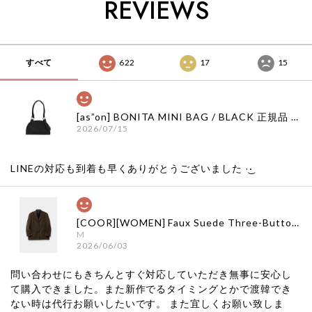
REVIEWS
すべて
622
17
15
[as”on] BONITA MINI BAG / BLACK 正規品 韓国ブランド 韓国通販 韓国代行 韓国ファッション as on ason エズオン アズオン
2026/07/15
LINEの対応も到着も早くありがとうございました‪ ·͜·
[COOR][WOMEN] Faux Suede Three-Button Blazer (Dark Brown) 正規品 韓国ブランド 韓国通販 韓国代行 韓国ファッション クール クーア クアー 日本 店舗
M
2026/06/03
問い合わせにもきちんとすぐ対応していただき無事に安心し
て購入できました。また新作でるタイミングとかで渡韓でき
ない時は代行お願いしたいです。 また宜しくお願い致しま