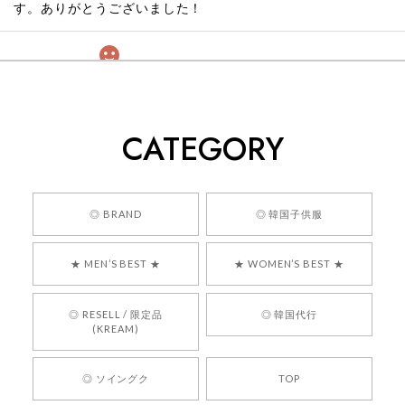
す。ありがとうございました！
[COYSEIO] COY BUMBLE SNEAKERS GREY 正規品 韓国ブランド 韓国通販 韓国代行 韓国ファッション コイセイオ 日本 店舗
260
2026/05/24
CATEGORY
くっそかわいいし、ショップの問い合わせも返事がはやくて
安心でした!!
嬉しいレビューをありがとうございます！ 商品を
◎ BRAND
◎ 韓国子供服
気に入っていただけたようで、大変嬉しく思いま
す！ また、お問い合わせ対応についても温かいお
★ MEN’S BEST ★
★ WOMEN’S BEST ★
言葉をいただきありがとうございます。安心して
お買い物いただけたとのこと、何より嬉しいで
す。 これからも迅速かつ丁寧な対応を心がけ、安
◎ RESELL / 限定品
◎ 韓国代行
心してご利用いただけるショップを目指してまい
(KREAM)
ります。 また気になる商品がございましたら、ぜ
ひお気軽にご利用くださいꕤ︎︎ またのご利用を心よ
◎ ソイングク
TOP
りお待ちしております。