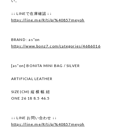
い。
↓↓ LINEで在庫確認 ↓↓
https://line.me/R/ti/p/%40857meyoh
BRAND : as”on
https://www.bonz7.com/categories/4686016
[as”on] BONITA MINI BAG / SILVER
ARTIFICIAL LEATHER
SIZE(CM) 縦 横 幅 紐
ONE 26 18 8.5 46.5
↓↓ LINE お問い合わせ ↓↓
https://line.me/R/ti/p/%40857meyoh