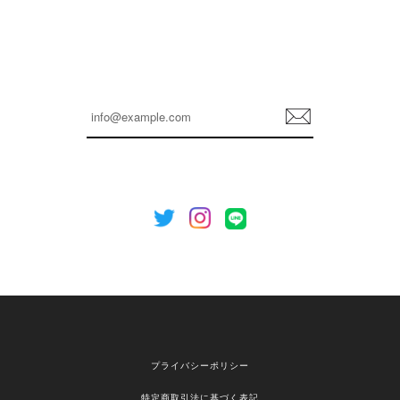
孫ちゃん喜んでました。。 良かったです。
嬉しいレビューをありがとうございます！ これか
らも安心してご利用いただけるよう、丁寧な対応
登
を心がけてまいります。 またお探しの商品がござ
録
いましたら、ぜひお気軽にご利用くださいꕤ︎︎ また
のご利用を心よりお待ちしております。
[NOTHING WRITTEN][MEN] Henleyneck organic stripe t-shirt (Stripe, M) 正規品 韓国ブランド 韓国通販 韓国代行 韓国ファッション ナッシングリトゥン 日本 店舗
2026/04/12
欲しかったものが買えて嬉しいです！ またお願いします。
嬉しいレビューをありがとうございます！ ご希望
プライバシーポリシー
の商品のお手伝いができ、喜んでいただけて大変
嬉しく思います。 これからもお客様のお買い物を
特定商取引法に基づく表記