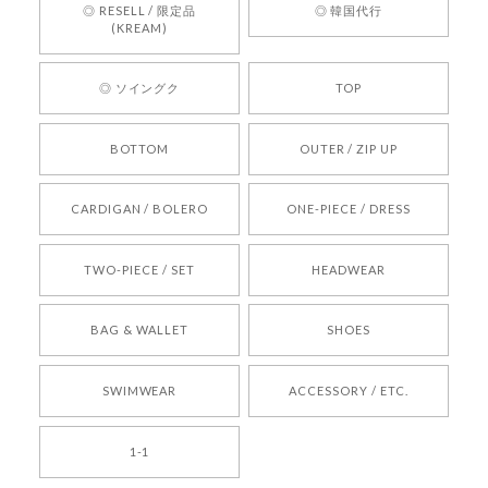
す。 これからも迅速かつ丁寧な対応を心がけ、安
◎ RESELL / 限定品
◎ 韓国代行
心してご利用いただけるショップを目指してまい
(KREAM)
ります。 また気になる商品がございましたら、ぜ
ひお気軽にご利用くださいꕤ︎︎ またのご利用を心よ
◎ ソイングク
TOP
りお待ちしております。
BOTTOM
OUTER / ZIP UP
[REQUEST] BONZ PRESENTS 26041731 (rq) bz26041731 韓国代行 韓国ブランド 正規品
CARDIGAN / BOLERO
ONE-PIECE / DRESS
2026/05/24
TWO-PIECE / SET
HEADWEAR
[COYSEIO] COY BUMBLE SNEAKERS BROWN 正規品 韓国ブランド 韓国通販 韓国代行 韓国ファッション コイセイオ 日本 店舗
BAG & WALLET
SHOES
250
2026/05/24
SWIMWEAR
ACCESSORY / ETC.
[TENSE DANCE] Wool stripe backpack_black 正規品 韓国ブランド 韓国通販 韓国代行 韓国ファッション 日本 テンスダンス
1-1
2026/04/14