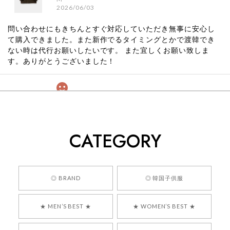
2026/06/03
問い合わせにもきちんとすぐ対応していただき無事に安心し
て購入できました。また新作でるタイミングとかで渡韓でき
ない時は代行お願いしたいです。 また宜しくお願い致しま
す。ありがとうございました！
[COYSEIO] COY BUMBLE SNEAKERS GREY 正規品 韓国ブランド 韓国通販 韓国代行 韓国ファッション コイセイオ 日本 店舗
260
2026/05/24
CATEGORY
くっそかわいいし、ショップの問い合わせも返事がはやくて
安心でした!!
嬉しいレビューをありがとうございます！ 商品を
◎ BRAND
◎ 韓国子供服
気に入っていただけたようで、大変嬉しく思いま
す！ また、お問い合わせ対応についても温かいお
★ MEN’S BEST ★
★ WOMEN’S BEST ★
言葉をいただきありがとうございます。安心して
お買い物いただけたとのこと、何より嬉しいで