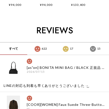
Jacket (Navy) 正規
Jacket (Black) 正規
Belted Coat (Black)
¥94,000
¥94,000
¥133,400
品 韓国ブランド 韓
品 韓国ブランド 韓
正規品 韓国ブランド
国通販 韓国代行 韓
国通販 韓国代行 韓
韓国通販 韓国代行
国ファッション イン
国ファッション イン
韓国ファッション イ
ク 日本 店舗
ク 日本 店舗
ンク 日本 店舗
REVIEWS
すべて
622
17
15
[as”on] BONITA MINI BAG / BLACK 正規品 韓国ブランド 韓国通販 韓国代行 韓国ファッション as on ason エズオン アズオン
2026/07/15
LINEの対応も到着も早くありがとうございました‪ ·͜·
[COOR][WOMEN] Faux Suede Three-Button Blazer (Dark Brown) 正規品 韓国ブランド 韓国通販 韓国代行 韓国ファッション クール クーア クアー 日本 店舗
M