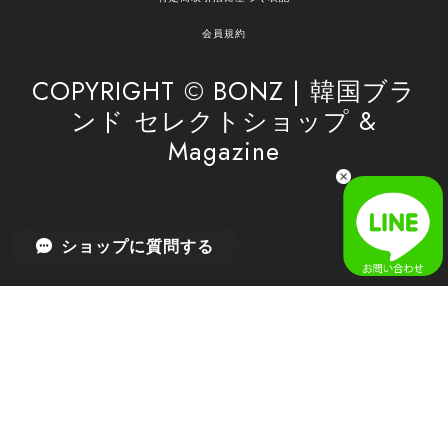
安心してお任せいただけるよう、丁寧な対応を心
がけてまいります。 また気になる商品がございま
会員規約
したら、ぜひお気軽にご利用くださいꕤ︎︎ またのご
利用を心よりお待ちしております。
COPYRIGHT © BONZ | 韓国ブラ
ンド セレクトショップ &
Magazine
[SAN SAN GEAR] AR UTILITY JACKET RAIN CAMO 正規品 韓国ブランド 韓国通販 韓国代行 韓国ファッション sansan san san サンサンギア 日本 店舗
1
2026/04/03
無事届きました！ LINEでの問い合わせも対応が早く優しくて
ショップに質問する
とてもよかったです！
嬉しいレビューをありがとうございます！ 無事に
商品をお届けできて安心いたしました。 また、
LINEでのお問い合わせ対応についても温かいお言
葉をいただき、大変嬉しく思います！ これからも
安心してご利用いただけるよう、迅速かつ丁寧な
対応を心がけてまいります。 またお探しの商品が
ございましたら、ぜひお気軽にご相談くださいꕤ︎︎