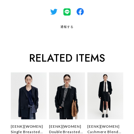
通報する
RELATED ITEMS
[EENK][WOMEN]
[EENK][WOMEN]
[EENK][WOMEN]
Single Breasted
Double Breasted
Cashmere Blend