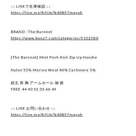
↓↓ LINEで在庫確認 ↓↓
https://line.me/R/ti/p/%40857meyoh
BRAND : The Barnnet
https://www.bonz7.com/categories/5152580
[The Barnnet] Mint Posh Knit Zip-Up Hoodie
Nylon 55% Merino Wool 40% Cashmere 5%
総丈 肩 胸 アームホール 袖 裾
FREE 44 40 52 33 66 43
↓↓ LINE お問い合わせ ↓↓
https://line.me/R/ti/p/%40857meyoh