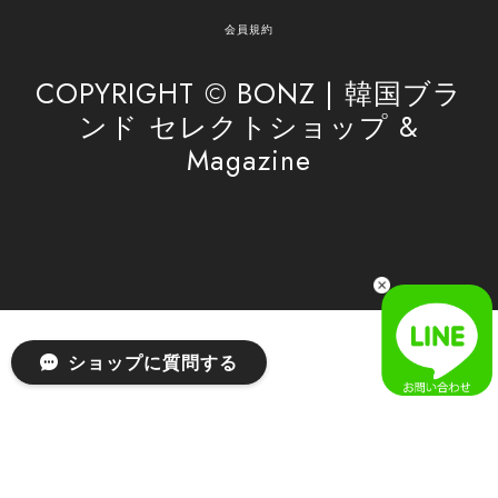
安心してお任せいただけるよう、丁寧な対応を心
がけてまいります。 また気になる商品がございま
会員規約
したら、ぜひお気軽にご利用くださいꕤ︎︎ またのご
利用を心よりお待ちしております。
COPYRIGHT © BONZ | 韓国ブラ
ンド セレクトショップ &
Magazine
[SAN SAN GEAR] AR UTILITY JACKET RAIN CAMO 正規品 韓国ブランド 韓国通販 韓国代行 韓国ファッション sansan san san サンサンギア 日本 店舗
1
2026/04/03
無事届きました！ LINEでの問い合わせも対応が早く優しくて
とてもよかったです！
嬉しいレビューをありがとうございます！ 無事に
ショップに質問する
商品をお届けできて安心いたしました。 また、
LINEでのお問い合わせ対応についても温かいお言
葉をいただき、大変嬉しく思います！ これからも
安心してご利用いただけるよう、迅速かつ丁寧な
対応を心がけてまいります。 またお探しの商品が
ございましたら、ぜひお気軽にご相談くださいꕤ︎︎