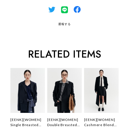
通報する
RELATED ITEMS
[EENK][WOMEN]
[EENK][WOMEN]
[EENK][WOMEN]
Single Breasted
Double Breasted
Cashmere Blend