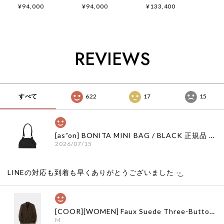
Jacket (Navy) 正規
Jacket (Black) 正規
Belted Coat (Black)
¥94,000
¥94,000
¥133,400
品 韓国ブランド 韓
品 韓国ブランド 韓
正規品 韓国ブランド
国通販 韓国代行 韓
国通販 韓国代行 韓
韓国通販 韓国代行
国ファッション イン
国ファッション イン
韓国ファッション イ
ク 日本 店舗
ク 日本 店舗
ンク 日本 店舗
REVIEWS
すべて
622
17
15
[as”on] BONITA MINI BAG / BLACK 正規品 韓国ブランド 韓国通販 韓国代行 韓国ファッション as on ason エズオン アズオン
2026/07/15
LINEの対応も到着も早くありがとうございました‪ ·͜·
[COOR][WOMEN] Faux Suede Three-Button Blazer (Dark Brown) 正規品 韓国ブランド 韓国通販 韓国代行 韓国ファッション クール クーア クアー 日本 店舗
M