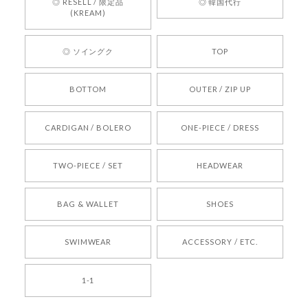
◎ RESELL / 限定品
◎ 韓国代行
心してご利用いただけるショップを目指してまい
(KREAM)
ります。 また気になる商品がございましたら、ぜ
ひお気軽にご利用くださいꕤ︎︎ またのご利用を心よ
◎ ソイングク
TOP
りお待ちしております。
BOTTOM
OUTER / ZIP UP
[REQUEST] BONZ PRESENTS 26041731 (rq) bz26041731 韓国代行 韓国ブランド 正規品
CARDIGAN / BOLERO
ONE-PIECE / DRESS
2026/05/24
TWO-PIECE / SET
HEADWEAR
[COYSEIO] COY BUMBLE SNEAKERS BROWN 正規品 韓国ブランド 韓国通販 韓国代行 韓国ファッション コイセイオ 日本 店舗
BAG & WALLET
SHOES
250
2026/05/24
SWIMWEAR
ACCESSORY / ETC.
[TENSE DANCE] Wool stripe backpack_black 正規品 韓国ブランド 韓国通販 韓国代行 韓国ファッション 日本 テンスダンス
1-1
2026/04/14