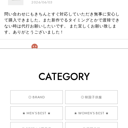
2026/06/03
問い合わせにもきちんとすぐ対応していただき無事に安心し
て購入できました。また新作でるタイミングとかで渡韓でき
ない時は代行お願いしたいです。 また宜しくお願い致しま
す。ありがとうございました！
[COYSEIO] COY BUMBLE SNEAKERS GREY 正規品 韓国ブランド 韓国通販 韓国代行 韓国ファッション コイセイオ 日本 店舗
260
2026/05/24
CATEGORY
くっそかわいいし、ショップの問い合わせも返事がはやくて
安心でした!!
嬉しいレビューをありがとうございます！ 商品を
◎ BRAND
◎ 韓国子供服
気に入っていただけたようで、大変嬉しく思いま
す！ また、お問い合わせ対応についても温かいお
★ MEN’S BEST ★
★ WOMEN’S BEST ★
言葉をいただきありがとうございます。安心して
お買い物いただけたとのこと、何より嬉しいで
す。 これからも迅速かつ丁寧な対応を心がけ、安