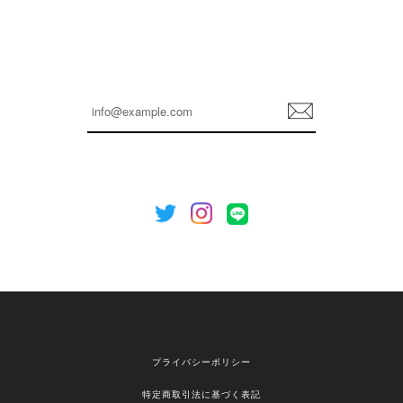
孫ちゃん喜んでました。。 良かったです。
嬉しいレビューをありがとうございます！ これか
らも安心してご利用いただけるよう、丁寧な対応
登
を心がけてまいります。 またお探しの商品がござ
録
いましたら、ぜひお気軽にご利用くださいꕤ︎︎ また
のご利用を心よりお待ちしております。
[NOTHING WRITTEN][MEN] Henleyneck organic stripe t-shirt (Stripe, M) 正規品 韓国ブランド 韓国通販 韓国代行 韓国ファッション ナッシングリトゥン 日本 店舗
2026/04/12
欲しかったものが買えて嬉しいです！ またお願いします。
嬉しいレビューをありがとうございます！ ご希望
プライバシーポリシー
の商品のお手伝いができ、喜んでいただけて大変
嬉しく思います。 これからもお客様のお買い物を
特定商取引法に基づく表記