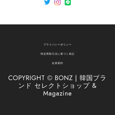
[NOTHING WRITTEN][MEN] Henleyneck organic stripe t-shirt (Stripe, M) 正規品 韓国ブランド 韓国通販 韓国代行 韓国ファッション ナッシングリトゥン 日本 店舗
2026/04/12
欲しかったものが買えて嬉しいです！ またお願いします。
嬉しいレビューをありがとうございます！ ご希望
プライバシーポリシー
の商品のお手伝いができ、喜んでいただけて大変
嬉しく思います。 これからもお客様のお買い物を
特定商取引法に基づく表記
安心してお任せいただけるよう、丁寧な対応を心
がけてまいります。 また気になる商品がございま
会員規約
したら、ぜひお気軽にご利用くださいꕤ︎︎ またのご
利用を心よりお待ちしております。
COPYRIGHT © BONZ | 韓国ブラ
ンド セレクトショップ &
Magazine
[SAN SAN GEAR] AR UTILITY JACKET RAIN CAMO 正規品 韓国ブランド 韓国通販 韓国代行 韓国ファッション sansan san san サンサンギア 日本 店舗
1
2026/04/03