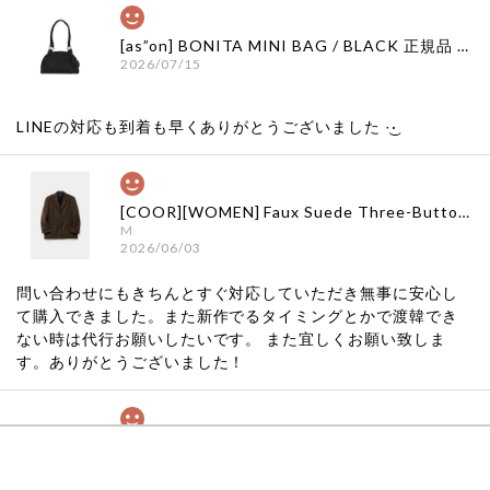
[as”on] BONITA MINI BAG / BLACK 正規品 韓国ブランド 韓国通販 韓国代行 韓国ファッション as on ason エズオン アズオン
2026/07/15
LINEの対応も到着も早くありがとうございました‪ ·͜·
[COOR][WOMEN] Faux Suede Three-Button Blazer (Dark Brown) 正規品 韓国ブランド 韓国通販 韓国代行 韓国ファッション クール クーア クアー 日本 店舗
M
2026/06/03
問い合わせにもきちんとすぐ対応していただき無事に安心し
て購入できました。また新作でるタイミングとかで渡韓でき
ない時は代行お願いしたいです。 また宜しくお願い致しま
す。ありがとうございました！
[COYSEIO] COY BUMBLE SNEAKERS GREY 正規品 韓国ブランド 韓国通販 韓国代行 韓国ファッション コイセイオ 日本 店舗
260
2026/05/24