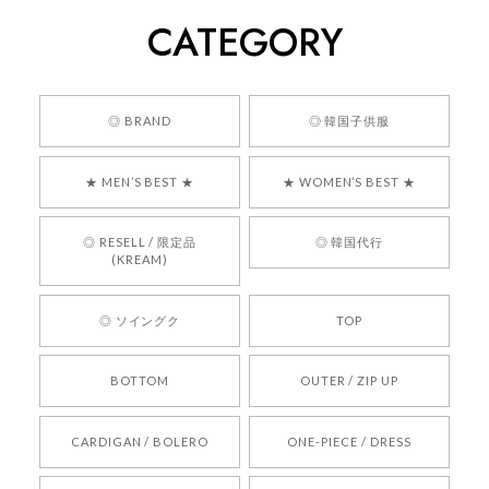
CATEGORY
くっそかわいいし、ショップの問い合わせも返事がはやくて
安心でした!!
嬉しいレビューをありがとうございます！ 商品を
◎ BRAND
◎ 韓国子供服
気に入っていただけたようで、大変嬉しく思いま
す！ また、お問い合わせ対応についても温かいお
★ MEN’S BEST ★
★ WOMEN’S BEST ★
言葉をいただきありがとうございます。安心して
お買い物いただけたとのこと、何より嬉しいで
す。 これからも迅速かつ丁寧な対応を心がけ、安
◎ RESELL / 限定品
◎ 韓国代行
心してご利用いただけるショップを目指してまい
(KREAM)
ります。 また気になる商品がございましたら、ぜ
ひお気軽にご利用くださいꕤ︎︎ またのご利用を心よ
◎ ソイングク
TOP
りお待ちしております。
BOTTOM
OUTER / ZIP UP
[REQUEST] BONZ PRESENTS 26041731 (rq) bz26041731 韓国代行 韓国ブランド 正規品
CARDIGAN / BOLERO
ONE-PIECE / DRESS
2026/05/24