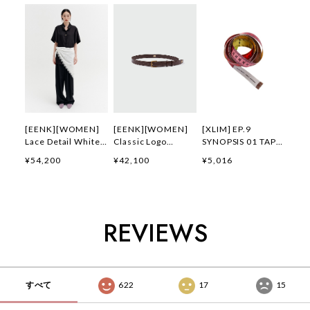
[EENK][WOMEN]
[EENK][WOMEN]
[XLIM] EP.9
Lace Detail White
Classic Logo
SYNOPSIS 01 TAPE
Scarf (White) 正規
Buckle Belt
MEASURE 正規品 韓
¥54,200
¥42,100
¥5,016
品 韓国ブランド 韓
(Brown) 正規品 韓
国ブランド 韓国通販
国通販 韓国代行 韓
国ブランド 韓国通販
韓国代行 韓国ファッ
国ファッション イン
韓国代行 韓国ファッ
ション XLIM エクス
ク 日本 店舗
ション インク 日本
リム 日本 店舗
店舗
REVIEWS
すべて
622
17
15