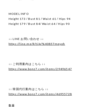
MODEL INFO
Height 173 / Bust 81 / Waist 61 / Hips 94
Height 179 / Bust 84/ Waist 64 / Hips 90
↓↓ LINE お問い合わせ ↓↓
https://line.me/R/ti/p/%40857meyoh
↓↓ ご利用案内はこちら ↓↓
https://www.bonz7.com/items/29496547
↓↓ 韓国代行案内はこちら ↓↓
https://www.bonz7.com/items/46955728
数量