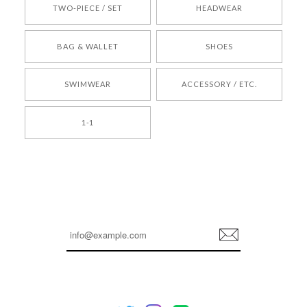
TWO-PIECE / SET
HEADWEAR
[COYSEIO] COY BUMBLE SNEAKERS BROWN 正規品 韓国ブランド 韓国通販 韓国代行 韓国ファッション コイセイオ 日本 店舗
BAG & WALLET
SHOES
250
2026/05/24
SWIMWEAR
ACCESSORY / ETC.
[TENSE DANCE] Wool stripe backpack_black 正規品 韓国ブランド 韓国通販 韓国代行 韓国ファッション 日本 テンスダンス
1-1
2026/04/14
孫ちゃん喜んでました。。 良かったです。
嬉しいレビューをありがとうございます！ これか
らも安心してご利用いただけるよう、丁寧な対応
登
を心がけてまいります。 またお探しの商品がござ
録
いましたら、ぜひお気軽にご利用くださいꕤ︎︎ また
のご利用を心よりお待ちしております。