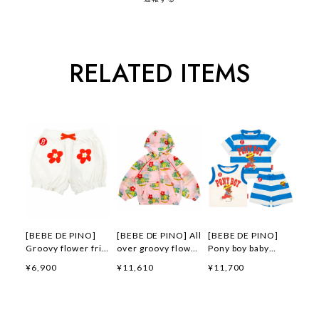
RELATED ITEMS
[BEBE DE PINO]
[BEBE DE PINO] All
[BEBE DE PINO]
Groovy flower frill
over groovy flower
Pony boy baby
short pants 正規品
windbreaker 正規品
loungewear set 正
¥6,900
¥11,610
¥11,700
韓国ブランド 韓国フ
韓国ブランド 韓国フ
規品 韓国ブランド
ァッション 韓国代行
ァッション 韓国代行
韓国ファッション 韓
韓国通販 ベベドピノ
韓国通販 ベベドピノ
国代行 韓国通販 ベ
bebedepino 日本 店
bebedepino 日本 店
ベドピノ