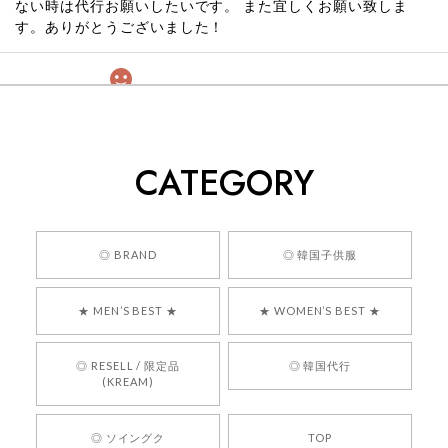
ない時は代行お願いしたいです。 また宜しくお願い致しま
す。ありがとうございました！
[COYSEIO] COY BUMBLE SNEAKERS GREY 正規品 韓国ブランド 韓国通販 韓国代行 韓国ファッション コイセイオ 日本 店舗
260
2026/05/24
CATEGORY
くっそかわいいし、ショップの問い合わせも返事がはやくて
安心でした!!
嬉しいレビューをありがとうございます！ 商品を
◎ BRAND
◎ 韓国子供服
気に入っていただけたようで、大変嬉しく思いま
す！ また、お問い合わせ対応についても温かいお
★ MEN’S BEST ★
★ WOMEN’S BEST ★
言葉をいただきありがとうございます。安心して
お買い物いただけたとのこと、何より嬉しいで
す。 これからも迅速かつ丁寧な対応を心がけ、安
◎ RESELL / 限定品
◎ 韓国代行
心してご利用いただけるショップを目指してまい
(KREAM)
ります。 また気になる商品がございましたら、ぜ
ひお気軽にご利用くださいꕤ︎︎ またのご利用を心よ
◎ ソイングク
TOP
りお待ちしております。