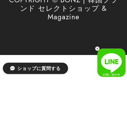
ンド セレクトショップ &
Magazine
[SAN SAN GEAR] AR UTILITY JACKET RAIN CAMO 正規品 韓国ブランド 韓国通販 韓国代行 韓国ファッション sansan san san サンサンギア 日本 店舗
1
2026/04/03
無事届きました！ LINEでの問い合わせも対応が早く優しくて
とてもよかったです！
嬉しいレビューをありがとうございます！ 無事に
ショップに質問する
商品をお届けできて安心いたしました。 また、
LINEでのお問い合わせ対応についても温かいお言
葉をいただき、大変嬉しく思います！ これからも
安心してご利用いただけるよう、迅速かつ丁寧な
対応を心がけてまいります。 またお探しの商品が
ございましたら、ぜひお気軽にご相談くださいꕤ︎︎
またのご利用を心よりお待ちしております。