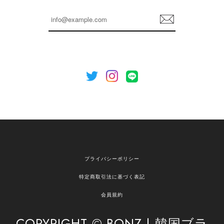
らも安心してご利用いただけるよう、丁寧な対応
登
を心がけてまいります。 またお探しの商品がござ
録
いましたら、ぜひお気軽にご利用くださいꕤ︎︎ また
のご利用を心よりお待ちしております。
[NOTHING WRITTEN][MEN] Henleyneck organic stripe t-shirt (Stripe, M) 正規品 韓国ブランド 韓国通販 韓国代行 韓国ファッション ナッシングリトゥン 日本 店舗
2026/04/12
欲しかったものが買えて嬉しいです！ またお願いします。
嬉しいレビューをありがとうございます！ ご希望
プライバシーポリシー
の商品のお手伝いができ、喜んでいただけて大変
嬉しく思います。 これからもお客様のお買い物を
特定商取引法に基づく表記
安心してお任せいただけるよう、丁寧な対応を心
がけてまいります。 また気になる商品がございま
会員規約
したら、ぜひお気軽にご利用くださいꕤ︎︎ またのご
利用を心よりお待ちしております。
COPYRIGHT © BONZ | 韓国ブラ