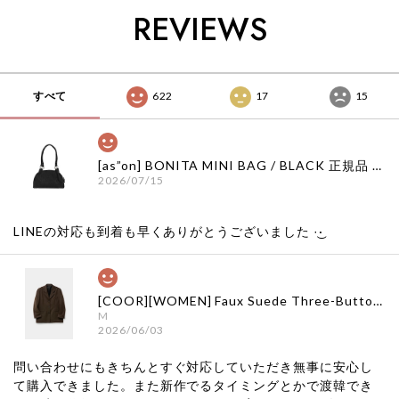
舗 韓国 子供服
舗 韓国 子供服
bebedepino 日本 店
REVIEWS
舗 韓国 子供服
すべて
622
17
15
[as”on] BONITA MINI BAG / BLACK 正規品 韓国ブランド 韓国通販 韓国代行 韓国ファッション as on ason エズオン アズオン
2026/07/15
LINEの対応も到着も早くありがとうございました‪ ·͜·
[COOR][WOMEN] Faux Suede Three-Button Blazer (Dark Brown) 正規品 韓国ブランド 韓国通販 韓国代行 韓国ファッション クール クーア クアー 日本 店舗
M
2026/06/03
問い合わせにもきちんとすぐ対応していただき無事に安心し
て購入できました。また新作でるタイミングとかで渡韓でき