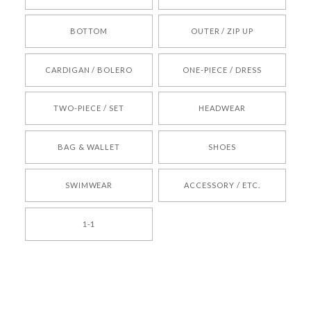
BOTTOM
OUTER / ZIP UP
[REQUEST] BONZ PRESENTS 26041731 (rq) bz26041731 韓国代行 韓国ブランド 正規品
CARDIGAN / BOLERO
ONE-PIECE / DRESS
2026/05/24
TWO-PIECE / SET
HEADWEAR
[COYSEIO] COY BUMBLE SNEAKERS BROWN 正規品 韓国ブランド 韓国通販 韓国代行 韓国ファッション コイセイオ 日本 店舗
BAG & WALLET
SHOES
250
2026/05/24
SWIMWEAR
ACCESSORY / ETC.
[TENSE DANCE] Wool stripe backpack_black 正規品 韓国ブランド 韓国通販 韓国代行 韓国ファッション 日本 テンスダンス
1-1
2026/04/14
孫ちゃん喜んでました。。 良かったです。
嬉しいレビューをありがとうございます！ これか