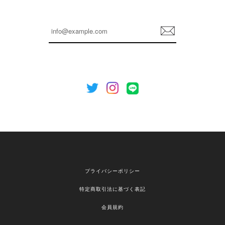
嬉しいレビューをありがとうございます！ これか
らも安心してご利用いただけるよう、丁寧な対応
登
を心がけてまいります。 またお探しの商品がござ
録
いましたら、ぜひお気軽にご利用くださいꕤ︎︎ また
のご利用を心よりお待ちしております。
[NOTHING WRITTEN][MEN] Henleyneck organic stripe t-shirt (Stripe, M) 正規品 韓国ブランド 韓国通販 韓国代行 韓国ファッション ナッシングリトゥン 日本 店舗
2026/04/12
欲しかったものが買えて嬉しいです！ またお願いします。
嬉しいレビューをありがとうございます！ ご希望
プライバシーポリシー
の商品のお手伝いができ、喜んでいただけて大変
嬉しく思います。 これからもお客様のお買い物を
特定商取引法に基づく表記
安心してお任せいただけるよう、丁寧な対応を心
がけてまいります。 また気になる商品がございま
会員規約
したら、ぜひお気軽にご利用くださいꕤ︎︎ またのご