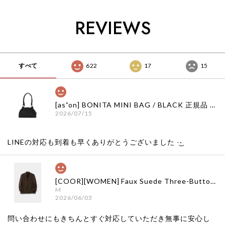
ション ナッシングリ
ット 日本 店舗
ション ナッシングリ
トゥン 日本 店舗
トゥン 日本 店舗
REVIEWS
すべて
622
17
15
[as”on] BONITA MINI BAG / BLACK 正規品 韓国ブランド 韓国通販 韓国代行 韓国ファッション as on ason エズオン アズオン
2026/07/15
LINEの対応も到着も早くありがとうございました‪ ·͜·
[COOR][WOMEN] Faux Suede Three-Button Blazer (Dark Brown) 正規品 韓国ブランド 韓国通販 韓国代行 韓国ファッション クール クーア クアー 日本 店舗
M
2026/06/03
問い合わせにもきちんとすぐ対応していただき無事に安心し