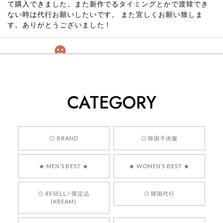
て購入できました。また新作でるタイミングとかで渡韓でき
ない時は代行お願いしたいです。 また宜しくお願い致しま
す。ありがとうございました！
[COYSEIO] COY BUMBLE SNEAKERS GREY 正規品 韓国ブランド 韓国通販 韓国代行 韓国ファッション コイセイオ 日本 店舗
260
2026/05/24
CATEGORY
くっそかわいいし、ショップの問い合わせも返事がはやくて
安心でした!!
嬉しいレビューをありがとうございます！ 商品を
◎ BRAND
◎ 韓国子供服
気に入っていただけたようで、大変嬉しく思いま
す！ また、お問い合わせ対応についても温かいお
★ MEN’S BEST ★
★ WOMEN’S BEST ★
言葉をいただきありがとうございます。安心して
お買い物いただけたとのこと、何より嬉しいで
す。 これからも迅速かつ丁寧な対応を心がけ、安
◎ RESELL / 限定品
◎ 韓国代行
心してご利用いただけるショップを目指してまい
(KREAM)
ります。 また気になる商品がございましたら、ぜ
ひお気軽にご利用くださいꕤ︎︎ またのご利用を心よ