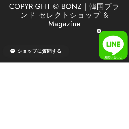
利用を心よりお待ちしております。
COPYRIGHT © BONZ | 韓国ブラ
ンド セレクトショップ &
Magazine
[SAN SAN GEAR] AR UTILITY JACKET RAIN CAMO 正規品 韓国ブランド 韓国通販 韓国代行 韓国ファッション sansan san san サンサンギア 日本 店舗
1
2026/04/03
無事届きました！ LINEでの問い合わせも対応が早く優しくて
ショップに質問する
とてもよかったです！
嬉しいレビューをありがとうございます！ 無事に
商品をお届けできて安心いたしました。 また、
LINEでのお問い合わせ対応についても温かいお言
葉をいただき、大変嬉しく思います！ これからも
安心してご利用いただけるよう、迅速かつ丁寧な
対応を心がけてまいります。 またお探しの商品が
ございましたら、ぜひお気軽にご相談くださいꕤ︎︎
またのご利用を心よりお待ちしております。