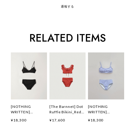
通報する
RELATED ITEMS
[NOTHING
[The Barnnet] Dot
[NOTHING
WRITTEN]
Ruffle Bikini_Red
WRITTEN]
Seersucker bikini
正規品 韓国ブランド
Seersucker bikini
¥18,300
¥17,600
¥18,300
(Black) 正規品 韓国
韓国通販 韓国代行
(Stripe) 正規品 韓国
ブランド 韓国通販
韓国ファッション ザ
ブランド 韓国通販
韓国代行 韓国ファッ
バーネット ザバーネ
韓国代行 韓国ファッ