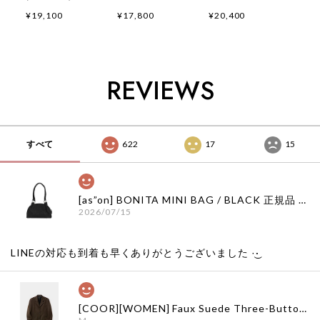
GALLOP FELIX
FLYING DIVISION
EMBROIDERED T-
¥19,100
¥17,800
¥20,400
APPLIQUE T-
T-SHIRTS /
SHIRTS / OFF
SHIRTS / OATMEAL
PIGMENT
WHITE 正規品 韓国
正規品 韓国ブランド
CHARCOAL 正規品
ブランド 韓国ファッ
韓国ファッション 韓
韓国ブランド 韓国フ
ション 韓国代行 通
国代行 イーストロー
ァッション 韓国代行
販 イーストローグ
REVIEWS
グ 日本 店舗
イーストローグ 日本
日本 扱い店 店舗
店舗
すべて
622
17
15
[as”on] BONITA MINI BAG / BLACK 正規品 韓国ブランド 韓国通販 韓国代行 韓国ファッション as on ason エズオン アズオン
2026/07/15
LINEの対応も到着も早くありがとうございました‪ ·͜·
[COOR][WOMEN] Faux Suede Three-Button Blazer (Dark Brown) 正規品 韓国ブランド 韓国通販 韓国代行 韓国ファッション クール クーア クアー 日本 店舗