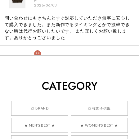
M
2026/06/03
問い合わせにもきちんとすぐ対応していただき無事に安心し
て購入できました。また新作でるタイミングとかで渡韓でき
ない時は代行お願いしたいです。 また宜しくお願い致しま
す。ありがとうございました！
[COYSEIO] COY BUMBLE SNEAKERS GREY 正規品 韓国ブランド 韓国通販 韓国代行 韓国ファッション コイセイオ 日本 店舗
260
2026/05/24
CATEGORY
くっそかわいいし、ショップの問い合わせも返事がはやくて
安心でした!!
嬉しいレビューをありがとうございます！ 商品を
◎ BRAND
◎ 韓国子供服
気に入っていただけたようで、大変嬉しく思いま
す！ また、お問い合わせ対応についても温かいお
★ MEN’S BEST ★
★ WOMEN’S BEST ★
言葉をいただきありがとうございます。安心して
お買い物いただけたとのこと、何より嬉しいで