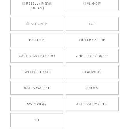
す。 これからも迅速かつ丁寧な対応を心がけ、安
◎ RESELL / 限定品
◎ 韓国代行
心してご利用いただけるショップを目指してまい
(KREAM)
ります。 また気になる商品がございましたら、ぜ
ひお気軽にご利用くださいꕤ︎︎ またのご利用を心よ
◎ ソイングク
TOP
りお待ちしております。
BOTTOM
OUTER / ZIP UP
[REQUEST] BONZ PRESENTS 26041731 (rq) bz26041731 韓国代行 韓国ブランド 正規品
CARDIGAN / BOLERO
ONE-PIECE / DRESS
2026/05/24
TWO-PIECE / SET
HEADWEAR
[COYSEIO] COY BUMBLE SNEAKERS BROWN 正規品 韓国ブランド 韓国通販 韓国代行 韓国ファッション コイセイオ 日本 店舗
BAG & WALLET
SHOES
250
2026/05/24
SWIMWEAR
ACCESSORY / ETC.
[TENSE DANCE] Wool stripe backpack_black 正規品 韓国ブランド 韓国通販 韓国代行 韓国ファッション 日本 テンスダンス
1-1
2026/04/14