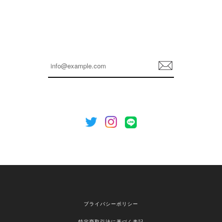
孫ちゃん喜んでました。。 良かったです。
嬉しいレビューをありがとうございます！ これか
らも安心してご利用いただけるよう、丁寧な対応
登
を心がけてまいります。 またお探しの商品がござ
録
いましたら、ぜひお気軽にご利用くださいꕤ︎︎ また
のご利用を心よりお待ちしております。
[NOTHING WRITTEN][MEN] Henleyneck organic stripe t-shirt (Stripe, M) 正規品 韓国ブランド 韓国通販 韓国代行 韓国ファッション ナッシングリトゥン 日本 店舗
2026/04/12
欲しかったものが買えて嬉しいです！ またお願いします。
嬉しいレビューをありがとうございます！ ご希望
プライバシーポリシー
の商品のお手伝いができ、喜んでいただけて大変
嬉しく思います。 これからもお客様のお買い物を
特定商取引法に基づく表記