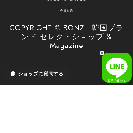
安心してお任せいただけるよう、丁寧な対応を心
がけてまいります。 また気になる商品がございま
会員規約
したら、ぜひお気軽にご利用くださいꕤ︎︎ またのご
利用を心よりお待ちしております。
COPYRIGHT © BONZ | 韓国ブラ
ンド セレクトショップ &
Magazine
[SAN SAN GEAR] AR UTILITY JACKET RAIN CAMO 正規品 韓国ブランド 韓国通販 韓国代行 韓国ファッション sansan san san サンサンギア 日本 店舗
1
2026/04/03
無事届きました！ LINEでの問い合わせも対応が早く優しくて
ショップに質問する
とてもよかったです！
嬉しいレビューをありがとうございます！ 無事に
商品をお届けできて安心いたしました。 また、
LINEでのお問い合わせ対応についても温かいお言
葉をいただき、大変嬉しく思います！ これからも
安心してご利用いただけるよう、迅速かつ丁寧な
対応を心がけてまいります。 またお探しの商品が
ございましたら、ぜひお気軽にご相談くださいꕤ︎︎