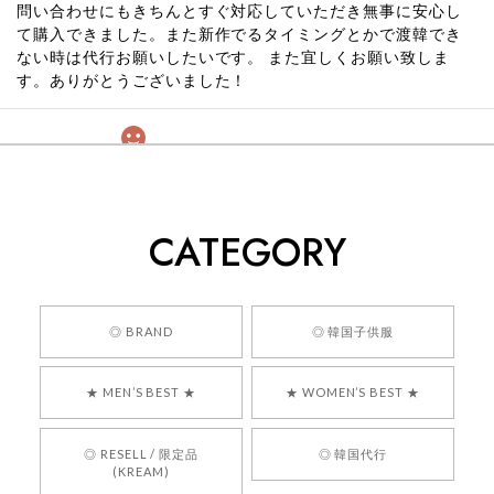
問い合わせにもきちんとすぐ対応していただき無事に安心し
て購入できました。また新作でるタイミングとかで渡韓でき
ない時は代行お願いしたいです。 また宜しくお願い致しま
す。ありがとうございました！
[COYSEIO] COY BUMBLE SNEAKERS GREY 正規品 韓国ブランド 韓国通販 韓国代行 韓国ファッション コイセイオ 日本 店舗
260
2026/05/24
CATEGORY
くっそかわいいし、ショップの問い合わせも返事がはやくて
安心でした!!
嬉しいレビューをありがとうございます！ 商品を
◎ BRAND
◎ 韓国子供服
気に入っていただけたようで、大変嬉しく思いま
す！ また、お問い合わせ対応についても温かいお
★ MEN’S BEST ★
★ WOMEN’S BEST ★
言葉をいただきありがとうございます。安心して
お買い物いただけたとのこと、何より嬉しいで
す。 これからも迅速かつ丁寧な対応を心がけ、安
◎ RESELL / 限定品
◎ 韓国代行
心してご利用いただけるショップを目指してまい
(KREAM)