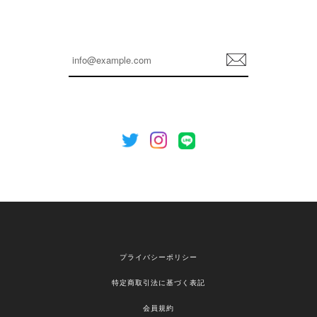
嬉しいレビューをありがとうございます！ これか
らも安心してご利用いただけるよう、丁寧な対応
登
を心がけてまいります。 またお探しの商品がござ
録
いましたら、ぜひお気軽にご利用くださいꕤ︎︎ また
のご利用を心よりお待ちしております。
[NOTHING WRITTEN][MEN] Henleyneck organic stripe t-shirt (Stripe, M) 正規品 韓国ブランド 韓国通販 韓国代行 韓国ファッション ナッシングリトゥン 日本 店舗
2026/04/12
欲しかったものが買えて嬉しいです！ またお願いします。
嬉しいレビューをありがとうございます！ ご希望
プライバシーポリシー
の商品のお手伝いができ、喜んでいただけて大変
嬉しく思います。 これからもお客様のお買い物を
特定商取引法に基づく表記
安心してお任せいただけるよう、丁寧な対応を心
がけてまいります。 また気になる商品がございま
会員規約