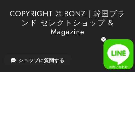
したら、ぜひお気軽にご利用くださいꕤ︎︎ またのご
利用を心よりお待ちしております。
COPYRIGHT © BONZ | 韓国ブラ
ンド セレクトショップ &
Magazine
[SAN SAN GEAR] AR UTILITY JACKET RAIN CAMO 正規品 韓国ブランド 韓国通販 韓国代行 韓国ファッション sansan san san サンサンギア 日本 店舗
1
2026/04/03
無事届きました！ LINEでの問い合わせも対応が早く優しくて
ショップに質問する
とてもよかったです！
嬉しいレビューをありがとうございます！ 無事に
商品をお届けできて安心いたしました。 また、
LINEでのお問い合わせ対応についても温かいお言
葉をいただき、大変嬉しく思います！ これからも
安心してご利用いただけるよう、迅速かつ丁寧な
対応を心がけてまいります。 またお探しの商品が
ございましたら、ぜひお気軽にご相談くださいꕤ︎︎
またのご利用を心よりお待ちしております。