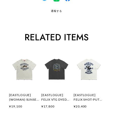
通報する
RELATED ITEMS
[EASTLOGUE]
[EASTLOGUE]
[EASTLOGUE]
(WOMAN) SUNSET
FELIX VTG DYED
FELIX SHOT-PUT
GALLOP FELIX
FLYING DIVISION
EMBROIDERED T-
¥19,100
¥17,800
¥20,400
APPLIQUE T-
T-SHIRTS /
SHIRTS / OFF