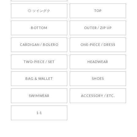
ります。 また気になる商品がございましたら、ぜ
ひお気軽にご利用くださいꕤ︎︎ またのご利用を心よ
◎ ソイングク
TOP
りお待ちしております。
BOTTOM
OUTER / ZIP UP
[REQUEST] BONZ PRESENTS 26041731 (rq) bz26041731 韓国代行 韓国ブランド 正規品
CARDIGAN / BOLERO
ONE-PIECE / DRESS
2026/05/24
TWO-PIECE / SET
HEADWEAR
[COYSEIO] COY BUMBLE SNEAKERS BROWN 正規品 韓国ブランド 韓国通販 韓国代行 韓国ファッション コイセイオ 日本 店舗
BAG & WALLET
SHOES
250
2026/05/24
SWIMWEAR
ACCESSORY / ETC.
[TENSE DANCE] Wool stripe backpack_black 正規品 韓国ブランド 韓国通販 韓国代行 韓国ファッション 日本 テンスダンス
1-1
2026/04/14
孫ちゃん喜んでました。。 良かったです。