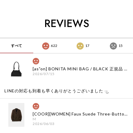
SHIRTS / OATMEAL
PIGMENT
WHITE 正規品 韓国
正規品 韓国ブランド
CHARCOAL 正規品
ブランド 韓国ファッ
韓国ファッション 韓
韓国ブランド 韓国フ
ション 韓国代行 通
国代行 イーストロー
ァッション 韓国代行
販 イーストローグ
REVIEWS
グ 日本 店舗
イーストローグ 日本
日本 扱い店 店舗
店舗
すべて
622
17
15
[as”on] BONITA MINI BAG / BLACK 正規品 韓国ブランド 韓国通販 韓国代行 韓国ファッション as on ason エズオン アズオン
2026/07/15
LINEの対応も到着も早くありがとうございました‪ ·͜·
[COOR][WOMEN] Faux Suede Three-Button Blazer (Dark Brown) 正規品 韓国ブランド 韓国通販 韓国代行 韓国ファッション クール クーア クアー 日本 店舗
M
2026/06/03