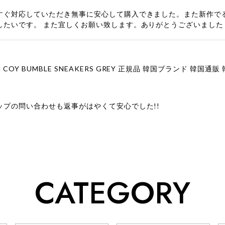
すぐ対応していただき無事に安心して購入できました。また新作で
したいです。 また宜しくお願い致します。ありがとうございました
ップの問い合わせも返事がはやくて安心でした!!
ューをありがとうございます！ 商品を気に入っていただけたよう
、お問い合わせ対応についても温かいお言葉をいただきありがとう
ただけたとのこと、何より嬉しいです。 これからも迅速かつ丁寧
いただけるショップを目指してまいります。 また気になる商品が
CATEGORY
利用くださいꕤ︎︎ またのご利用を心よりお待ちしております。