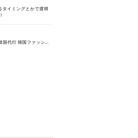
るタイミングとかで渡韓
！
[COYSEIO] COY BUMBLE SNEAKERS GREY 正規品 韓国ブランド 韓国通販 韓国代行 韓国ファッション コイセイオ 日本 店舗
で、大変嬉しく思いま
ございます。安心して
な対応を心がけ、安心
ございましたら、ぜひ