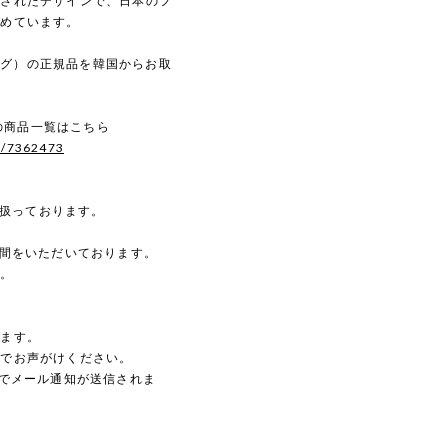
練されたデザインで、日本のフ
集めています。
トログ）の正規品を韓国からお取
。
）の商品一覧はこちら
s/7362473
を扱っております。
時間をいただいております。
す。
。
します。
のでお声がけください。
動でメール通知が送信されま