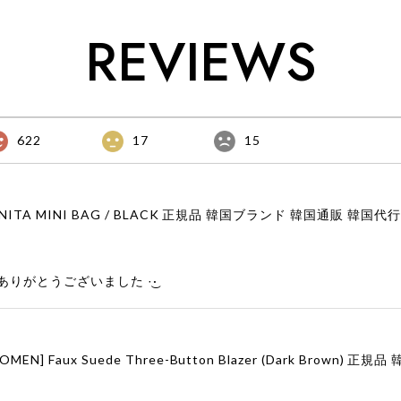
REVIEWS
622
17
15
りがとうございました‪ ·͜·