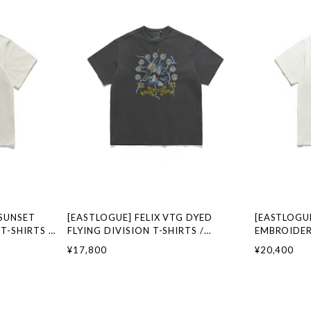
SUNSET
[EASTLOGUE] FELIX VTG DYED
[EASTLOGUE
T-SHIRTS /
FLYING DIVISION T-SHIRTS /
EMBROIDER
ランド 韓国フ
PIGMENT CHARCOAL 正規品 韓国ブラ
WHITE 正
¥17,800
¥20,400
ストローグ 日
ンド 韓国ファッション 韓国代行 イース
ッション 韓
トローグ 日本 店舗
日本 扱い店