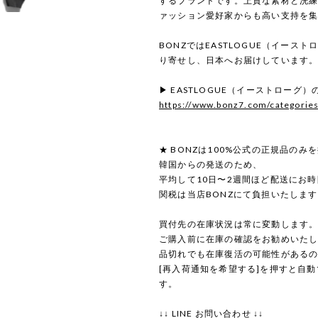
するブランドです。上質な素材と洗
ァッション愛好家からも高い支持を
BONZではEASTLOGUE（イース
り寄せし、日本へお届けしています
▶ EASTLOGUE（イーストローグ
https://www.bonz7.com/categorie
★ BONZは100%公式の正規品のみ
韓国からの発送のため、
平均して10日〜2週間ほど配送にお
関税は当店BONZにて負担いたしま
買付先の在庫状況は常に変動します
ご購入前に在庫の確認をお勧めいた
品切れでも在庫復活の可能性がある
[再入荷通知を希望する]を押すと自
す。
↓↓ LINE お問い合わせ ↓↓