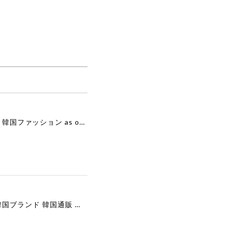
[as”on] BONITA MINI BAG / BLACK 正規品 韓国ブランド 韓国通販 韓国代行 韓国ファッション as on ason エズオン アズオン
[COOR][WOMEN] Faux Suede Three-Button Blazer (Dark Brown) 正規品 韓国ブランド 韓国通販 韓国代行 韓国ファッション クール クーア クアー 日本 店舗