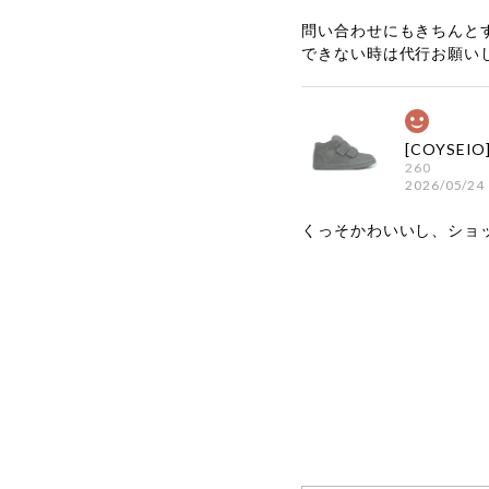
問い合わせにもきちんと
できない時は代行お願い
260
2026/05/24
くっそかわいいし、ショ
嬉しいレビ
す！ また
お買い物い
してご利用
お気軽にご