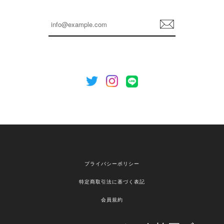
嬉しいレビューをありがとうございます！ これか
らも安心してご利用いただけるよう、丁寧な対応
登
を心がけてまいります。 またお探しの商品がござ
録
いましたら、ぜひお気軽にご利用くださいꕤ︎︎ また
のご利用を心よりお待ちしております。
[NOTHING WRITTEN][MEN] Henleyneck organic stripe t-shirt (Stripe, M) 正規品 韓国ブランド 韓国通販 韓国代行 韓国ファッション ナッシングリトゥン 日本 店舗
2026/04/12
欲しかったものが買えて嬉しいです！ またお願いします。
嬉しいレビューをありがとうございます！ ご希望
プライバシーポリシー
の商品のお手伝いができ、喜んでいただけて大変
嬉しく思います。 これからもお客様のお買い物を
特定商取引法に基づく表記
安心してお任せいただけるよう、丁寧な対応を心
がけてまいります。 また気になる商品がございま
会員規約
したら、ぜひお気軽にご利用くださいꕤ︎︎ またのご
利用を心よりお待ちしております。