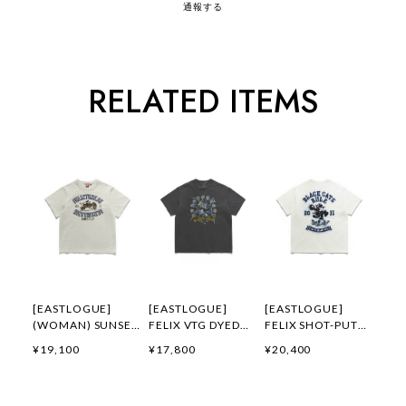
通報する
RELATED ITEMS
[EASTLOGUE]
[EASTLOGUE]
[EASTLOGUE]
(WOMAN) SUNSET
FELIX VTG DYED
FELIX SHOT-PUT
GALLOP FELIX
FLYING DIVISION
EMBROIDERED T-
¥19,100
¥17,800
¥20,400
APPLIQUE T-
T-SHIRTS /
SHIRTS / OFF
SHIRTS / OATMEAL
PIGMENT
WHITE 正規品 韓国
正規品 韓国ブランド
CHARCOAL 正規品
ブランド 韓国ファッ