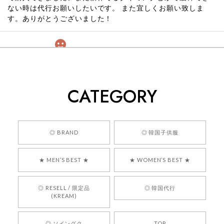
ない時は代行お願いしたいです。 また宜しくお願い致しま
す。ありがとうございました！
[COYSEIO] COY BUMBLE SNEAKERS GREY 正規品 韓国ブランド 韓国通販 韓国代行 韓国ファッション コイセイオ 日本 店舗
260
2026/05/24
CATEGORY
くっそかわいいし、ショップの問い合わせも返事がはやくて
安心でした!!
嬉しいレビューをありがとうございます！ 商品を
◎ BRAND
◎ 韓国子供服
気に入っていただけたようで、大変嬉しく思いま
す！ また、お問い合わせ対応についても温かいお
★ MEN’S BEST ★
★ WOMEN’S BEST ★
言葉をいただきありがとうございます。安心して
お買い物いただけたとのこと、何より嬉しいで
す。 これからも迅速かつ丁寧な対応を心がけ、安
◎ RESELL / 限定品
◎ 韓国代行
心してご利用いただけるショップを目指してまい
(KREAM)
ります。 また気になる商品がございましたら、ぜ
ひお気軽にご利用くださいꕤ︎︎ またのご利用を心よ
◎ ソイングク
TOP