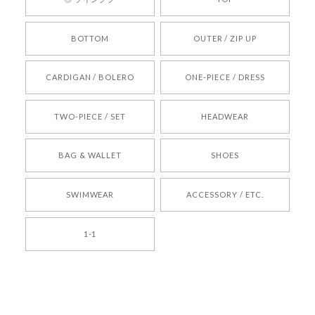
りお待ちしております。
BOTTOM
OUTER / ZIP UP
[REQUEST] BONZ PRESENTS 26041731 (rq) bz26041731 韓国代行 韓国ブランド 正規品
CARDIGAN / BOLERO
ONE-PIECE / DRESS
2026/05/24
TWO-PIECE / SET
HEADWEAR
[COYSEIO] COY BUMBLE SNEAKERS BROWN 正規品 韓国ブランド 韓国通販 韓国代行 韓国ファッション コイセイオ 日本 店舗
BAG & WALLET
SHOES
250
2026/05/24
SWIMWEAR
ACCESSORY / ETC.
[TENSE DANCE] Wool stripe backpack_black 正規品 韓国ブランド 韓国通販 韓国代行 韓国ファッション 日本 テンスダンス
1-1
2026/04/14
孫ちゃん喜んでました。。 良かったです。