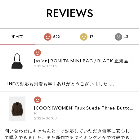
韓国ファッション 韓
韓国ブランド 韓国フ
ション 韓国代行 通
国代行 イーストロー
ァッション 韓国代行
販 イーストローグ
REVIEWS
グ 日本 店舗
イーストローグ 日本
日本 扱い店 店舗
店舗
すべて
622
17
15
[as”on] BONITA MINI BAG / BLACK 正規品 韓国ブランド 韓国通販 韓国代行 韓国ファッション as on ason エズオン アズオン
2026/07/15
LINEの対応も到着も早くありがとうございました‪ ·͜·
[COOR][WOMEN] Faux Suede Three-Button Blazer (Dark Brown) 正規品 韓国ブランド 韓国通販 韓国代行 韓国ファッション クール クーア クアー 日本 店舗
M
2026/06/03
問い合わせにもきちんとすぐ対応していただき無事に安心し
て購入できました。また新作でるタイミングとかで渡韓でき