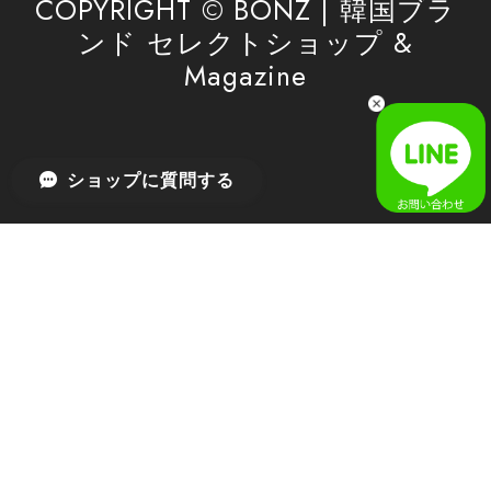
COPYRIGHT © BONZ | 韓国ブラ
ンド セレクトショップ &
Magazine
[SAN SAN GEAR] AR UTILITY JACKET RAIN CAMO 正規品 韓国ブランド 韓国通販 韓国代行 韓国ファッション sansan san san サンサンギア 日本 店舗
1
2026/04/03
無事届きました！ LINEでの問い合わせも対応が早く優しくて
ショップに質問する
とてもよかったです！
嬉しいレビューをありがとうございます！ 無事に
商品をお届けできて安心いたしました。 また、
LINEでのお問い合わせ対応についても温かいお言
葉をいただき、大変嬉しく思います！ これからも
安心してご利用いただけるよう、迅速かつ丁寧な
対応を心がけてまいります。 またお探しの商品が
ございましたら、ぜひお気軽にご相談くださいꕤ︎︎
またのご利用を心よりお待ちしております。