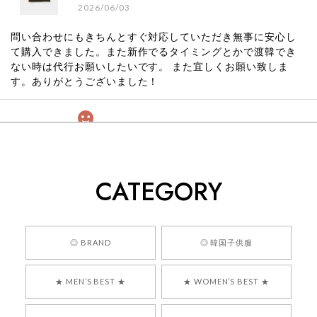
2026/06/03
問い合わせにもきちんとすぐ対応していただき無事に安心し
て購入できました。また新作でるタイミングとかで渡韓でき
ない時は代行お願いしたいです。 また宜しくお願い致しま
す。ありがとうございました！
[COYSEIO] COY BUMBLE SNEAKERS GREY 正規品 韓国ブランド 韓国通販 韓国代行 韓国ファッション コイセイオ 日本 店舗
260
2026/05/24
CATEGORY
くっそかわいいし、ショップの問い合わせも返事がはやくて
安心でした!!
嬉しいレビューをありがとうございます！ 商品を
◎ BRAND
◎ 韓国子供服
気に入っていただけたようで、大変嬉しく思いま
す！ また、お問い合わせ対応についても温かいお
★ MEN’S BEST ★
★ WOMEN’S BEST ★
言葉をいただきありがとうございます。安心して
お買い物いただけたとのこと、何より嬉しいで