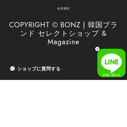
安心してお任せいただけるよう、丁寧な対応を心
がけてまいります。 また気になる商品がございま
会員規約
したら、ぜひお気軽にご利用くださいꕤ︎︎ またのご
利用を心よりお待ちしております。
COPYRIGHT © BONZ | 韓国ブラ
ンド セレクトショップ &
Magazine
[SAN SAN GEAR] AR UTILITY JACKET RAIN CAMO 正規品 韓国ブランド 韓国通販 韓国代行 韓国ファッション sansan san san サンサンギア 日本 店舗
1
2026/04/03
無事届きました！ LINEでの問い合わせも対応が早く優しくて
ショップに質問する
とてもよかったです！
嬉しいレビューをありがとうございます！ 無事に
商品をお届けできて安心いたしました。 また、
LINEでのお問い合わせ対応についても温かいお言
葉をいただき、大変嬉しく思います！ これからも
安心してご利用いただけるよう、迅速かつ丁寧な
対応を心がけてまいります。 またお探しの商品が
ございましたら、ぜひお気軽にご相談くださいꕤ︎︎