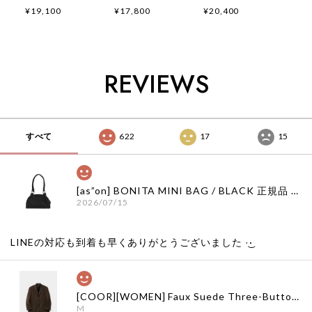
GALLOP FELIX
FLYING DIVISION
EMBROIDERED T-
¥19,100
¥17,800
¥20,400
APPLIQUE T-
T-SHIRTS /
SHIRTS / OFF
SHIRTS / OATMEAL
PIGMENT
WHITE 正規品 韓国
正規品 韓国ブランド
CHARCOAL 正規品
ブランド 韓国ファッ
韓国ファッション 韓
韓国ブランド 韓国フ
ション 韓国代行 通
国代行 イーストロー
ァッション 韓国代行
販 イーストローグ
REVIEWS
グ 日本 店舗
イーストローグ 日本
日本 扱い店 店舗
店舗
すべて
622
17
15
[as”on] BONITA MINI BAG / BLACK 正規品 韓国ブランド 韓国通販 韓国代行 韓国ファッション as on ason エズオン アズオン
2026/07/15
LINEの対応も到着も早くありがとうございました‪ ·͜·
[COOR][WOMEN] Faux Suede Three-Button Blazer (Dark Brown) 正規品 韓国ブランド 韓国通販 韓国代行 韓国ファッション クール クーア クアー 日本 店舗
M