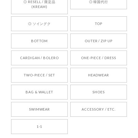
す。 これからも迅速かつ丁寧な対応を心がけ、安
◎ RESELL / 限定品
◎ 韓国代行
心してご利用いただけるショップを目指してまい
(KREAM)
ります。 また気になる商品がございましたら、ぜ
ひお気軽にご利用くださいꕤ︎︎ またのご利用を心よ
◎ ソイングク
TOP
りお待ちしております。
BOTTOM
OUTER / ZIP UP
[REQUEST] BONZ PRESENTS 26041731 (rq) bz26041731 韓国代行 韓国ブランド 正規品
CARDIGAN / BOLERO
ONE-PIECE / DRESS
2026/05/24
TWO-PIECE / SET
HEADWEAR
[COYSEIO] COY BUMBLE SNEAKERS BROWN 正規品 韓国ブランド 韓国通販 韓国代行 韓国ファッション コイセイオ 日本 店舗
BAG & WALLET
SHOES
250
2026/05/24
SWIMWEAR
ACCESSORY / ETC.
[TENSE DANCE] Wool stripe backpack_black 正規品 韓国ブランド 韓国通販 韓国代行 韓国ファッション 日本 テンスダンス
1-1
2026/04/14