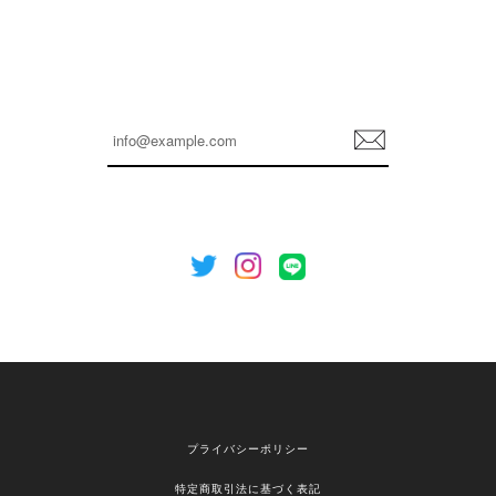
孫ちゃん喜んでました。。 良かったです。
嬉しいレビューをありがとうございます！ これか
らも安心してご利用いただけるよう、丁寧な対応
登
を心がけてまいります。 またお探しの商品がござ
録
いましたら、ぜひお気軽にご利用くださいꕤ︎︎ また
のご利用を心よりお待ちしております。
[NOTHING WRITTEN][MEN] Henleyneck organic stripe t-shirt (Stripe, M) 正規品 韓国ブランド 韓国通販 韓国代行 韓国ファッション ナッシングリトゥン 日本 店舗
2026/04/12
欲しかったものが買えて嬉しいです！ またお願いします。
嬉しいレビューをありがとうございます！ ご希望
プライバシーポリシー
の商品のお手伝いができ、喜んでいただけて大変
嬉しく思います。 これからもお客様のお買い物を
特定商取引法に基づく表記