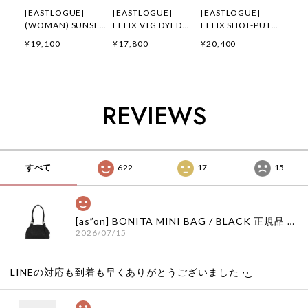
[EASTLOGUE]
[EASTLOGUE]
[EASTLOGUE]
(WOMAN) SUNSET
FELIX VTG DYED
FELIX SHOT-PUT
GALLOP FELIX
FLYING DIVISION
EMBROIDERED T-
¥19,100
¥17,800
¥20,400
APPLIQUE T-
T-SHIRTS /
SHIRTS / OFF
SHIRTS / OATMEAL
PIGMENT
WHITE 正規品 韓国
正規品 韓国ブランド
CHARCOAL 正規品
ブランド 韓国ファッ
韓国ファッション 韓
韓国ブランド 韓国フ
ション 韓国代行 通
国代行 イーストロー
ァッション 韓国代行
販 イーストローグ
REVIEWS
グ 日本 店舗
イーストローグ 日本
日本 扱い店 店舗
店舗
すべて
622
17
15
[as”on] BONITA MINI BAG / BLACK 正規品 韓国ブランド 韓国通販 韓国代行 韓国ファッション as on ason エズオン アズオン
2026/07/15
LINEの対応も到着も早くありがとうございました‪ ·͜·