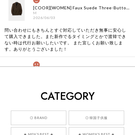
[COOR][WOMEN] Faux Suede Three-Button Blazer (Dark Brown) 正規品 韓国ブランド 韓国通販 韓国代行 韓国ファッション クール クーア クアー 日本 店舗
M
2026/06/03
問い合わせにもきちんとすぐ対応していただき無事に安心し
て購入できました。また新作でるタイミングとかで渡韓でき
ない時は代行お願いしたいです。 また宜しくお願い致しま
す。ありがとうございました！
[COYSEIO] COY BUMBLE SNEAKERS GREY 正規品 韓国ブランド 韓国通販 韓国代行 韓国ファッション コイセイオ 日本 店舗
260
2026/05/24
CATEGORY
くっそかわいいし、ショップの問い合わせも返事がはやくて
安心でした!!
嬉しいレビューをありがとうございます！ 商品を
◎ BRAND
◎ 韓国子供服
気に入っていただけたようで、大変嬉しく思いま
す！ また、お問い合わせ対応についても温かいお
★ MEN’S BEST ★
★ WOMEN’S BEST ★