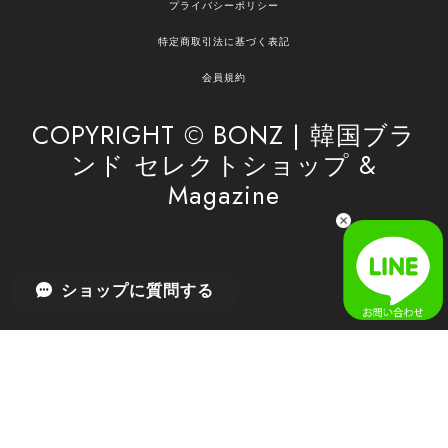
プライバシーポリシー
の商品のお手伝いができ、喜んでいただけて大変
嬉しく思います。 これからもお客様のお買い物を
特定商取引法に基づく表記
安心してお任せいただけるよう、丁寧な対応を心
がけてまいります。 また気になる商品がございま
会員規約
したら、ぜひお気軽にご利用くださいꕤ︎︎ またのご
利用を心よりお待ちしております。
COPYRIGHT © BONZ | 韓国ブラ
ンド セレクトショップ &
Magazine
[SAN SAN GEAR] AR UTILITY JACKET RAIN CAMO 正規品 韓国ブランド 韓国通販 韓国代行 韓国ファッション sansan san san サンサンギア 日本 店舗
1
2026/04/03
無事届きました！ LINEでの問い合わせも対応が早く優しくて
ショップに質問する
とてもよかったです！
嬉しいレビューをありがとうございます！ 無事に
商品をお届けできて安心いたしました。 また、
LINEでのお問い合わせ対応についても温かいお言
葉をいただき、大変嬉しく思います！ これからも
安心してご利用いただけるよう、迅速かつ丁寧な