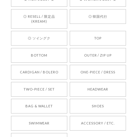
言葉をいただきありがとうございます。安心して
お買い物いただけたとのこと、何より嬉しいで
す。 これからも迅速かつ丁寧な対応を心がけ、安
◎ RESELL / 限定品
◎ 韓国代行
心してご利用いただけるショップを目指してまい
(KREAM)
ります。 また気になる商品がございましたら、ぜ
ひお気軽にご利用くださいꕤ︎︎ またのご利用を心よ
◎ ソイングク
TOP
りお待ちしております。
BOTTOM
OUTER / ZIP UP
[REQUEST] BONZ PRESENTS 26041731 (rq) bz26041731 韓国代行 韓国ブランド 正規品
CARDIGAN / BOLERO
ONE-PIECE / DRESS
2026/05/24
TWO-PIECE / SET
HEADWEAR
[COYSEIO] COY BUMBLE SNEAKERS BROWN 正規品 韓国ブランド 韓国通販 韓国代行 韓国ファッション コイセイオ 日本 店舗
BAG & WALLET
SHOES
250
2026/05/24
SWIMWEAR
ACCESSORY / ETC.
[TENSE DANCE] Wool stripe backpack_black 正規品 韓国ブランド 韓国通販 韓国代行 韓国ファッション 日本 テンスダンス