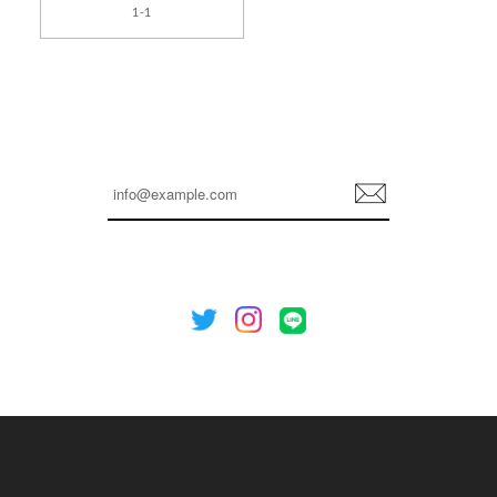
1-1
2026/04/14
孫ちゃん喜んでました。。 良かったです。
嬉しいレビューをありがとうございます！ これか
らも安心してご利用いただけるよう、丁寧な対応
登
を心がけてまいります。 またお探しの商品がござ
録
いましたら、ぜひお気軽にご利用くださいꕤ︎︎ また
のご利用を心よりお待ちしております。
[NOTHING WRITTEN][MEN] Henleyneck organic stripe t-shirt (Stripe, M) 正規品 韓国ブランド 韓国通販 韓国代行 韓国ファッション ナッシングリトゥン 日本 店舗
2026/04/12
欲しかったものが買えて嬉しいです！ またお願いします。
嬉しいレビューをありがとうございます！ ご希望