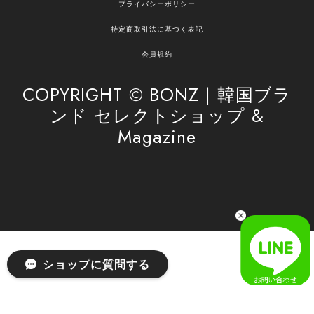
プライバシーポリシー
の商品のお手伝いができ、喜んでいただけて大変
嬉しく思います。 これからもお客様のお買い物を
特定商取引法に基づく表記
安心してお任せいただけるよう、丁寧な対応を心
がけてまいります。 また気になる商品がございま
会員規約
したら、ぜひお気軽にご利用くださいꕤ︎︎ またのご
利用を心よりお待ちしております。
COPYRIGHT © BONZ | 韓国ブラ
ンド セレクトショップ &
Magazine
[SAN SAN GEAR] AR UTILITY JACKET RAIN CAMO 正規品 韓国ブランド 韓国通販 韓国代行 韓国ファッション sansan san san サンサンギア 日本 店舗
1
2026/04/03
無事届きました！ LINEでの問い合わせも対応が早く優しくて
とてもよかったです！
嬉しいレビューをありがとうございます！ 無事に
ショップに質問する
商品をお届けできて安心いたしました。 また、
LINEでのお問い合わせ対応についても温かいお言
葉をいただき、大変嬉しく思います！ これからも
安心してご利用いただけるよう、迅速かつ丁寧な