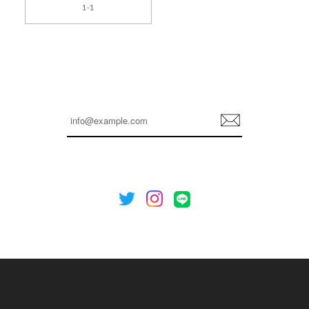
1-1
2026/04/14
孫ちゃん喜んでました。。 良かったです。
嬉しいレビューをありがとうございます！ これか
らも安心してご利用いただけるよう、丁寧な対応
登
を心がけてまいります。 またお探しの商品がござ
録
いましたら、ぜひお気軽にご利用くださいꕤ︎︎ また
のご利用を心よりお待ちしております。
[NOTHING WRITTEN][MEN] Henleyneck organic stripe t-shirt (Stripe, M) 正規品 韓国ブランド 韓国通販 韓国代行 韓国ファッション ナッシングリトゥン 日本 店舗
2026/04/12
欲しかったものが買えて嬉しいです！ またお願いします。
嬉しいレビューをありがとうございます！ ご希望