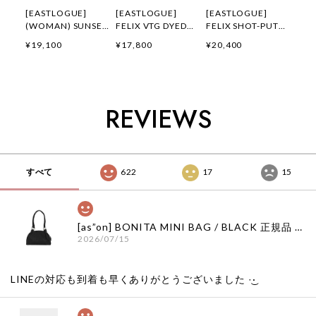
[EASTLOGUE]
[EASTLOGUE]
[EASTLOGUE]
(WOMAN) SUNSET
FELIX VTG DYED
FELIX SHOT-PUT
GALLOP FELIX
FLYING DIVISION
EMBROIDERED T-
¥19,100
¥17,800
¥20,400
APPLIQUE T-
T-SHIRTS /
SHIRTS / OFF
SHIRTS / OATMEAL
PIGMENT
WHITE 正規品 韓国
正規品 韓国ブランド
CHARCOAL 正規品
ブランド 韓国ファッ
韓国ファッション 韓
韓国ブランド 韓国フ
ション 韓国代行 通
国代行 イーストロー
ァッション 韓国代行
販 イーストローグ
REVIEWS
グ 日本 店舗
イーストローグ 日本
日本 扱い店 店舗
店舗
すべて
622
17
15
[as”on] BONITA MINI BAG / BLACK 正規品 韓国ブランド 韓国通販 韓国代行 韓国ファッション as on ason エズオン アズオン
2026/07/15
LINEの対応も到着も早くありがとうございました‪ ·͜·