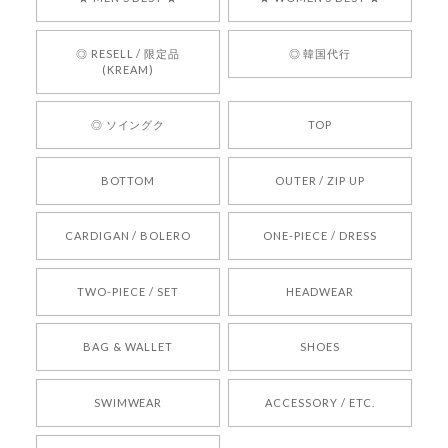
言葉をいただきありがとうございます。安心して
お買い物いただけたとのこと、何より嬉しいで
す。 これからも迅速かつ丁寧な対応を心がけ、安
◎ RESELL / 限定品
◎ 韓国代行
心してご利用いただけるショップを目指してまい
(KREAM)
ります。 また気になる商品がございましたら、ぜ
ひお気軽にご利用くださいꕤ︎︎ またのご利用を心よ
◎ ソイングク
TOP
りお待ちしております。
BOTTOM
OUTER / ZIP UP
[REQUEST] BONZ PRESENTS 26041731 (rq) bz26041731 韓国代行 韓国ブランド 正規品
CARDIGAN / BOLERO
ONE-PIECE / DRESS
2026/05/24
TWO-PIECE / SET
HEADWEAR
[COYSEIO] COY BUMBLE SNEAKERS BROWN 正規品 韓国ブランド 韓国通販 韓国代行 韓国ファッション コイセイオ 日本 店舗
BAG & WALLET
SHOES
250
2026/05/24
SWIMWEAR
ACCESSORY / ETC.
[TENSE DANCE] Wool stripe backpack_black 正規品 韓国ブランド 韓国通販 韓国代行 韓国ファッション 日本 テンスダンス