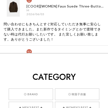
[COOR][WOMEN] Faux Suede Three-Button Blazer (Dark Brown) 正規品 韓国ブランド 韓国通販 韓国代行 韓国ファッション クール クーア クアー 日本 店舗
M
2026/06/03
問い合わせにもきちんとすぐ対応していただき無事に安心し
て購入できました。また新作でるタイミングとかで渡韓でき
ない時は代行お願いしたいです。 また宜しくお願い致しま
す。ありがとうございました！
[COYSEIO] COY BUMBLE SNEAKERS GREY 正規品 韓国ブランド 韓国通販 韓国代行 韓国ファッション コイセイオ 日本 店舗
260
2026/05/24
CATEGORY
くっそかわいいし、ショップの問い合わせも返事がはやくて
安心でした!!
嬉しいレビューをありがとうございます！ 商品を
◎ BRAND
◎ 韓国子供服
気に入っていただけたようで、大変嬉しく思いま
す！ また、お問い合わせ対応についても温かいお
★ MEN’S BEST ★
★ WOMEN’S BEST ★