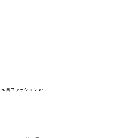
[as”on] BONITA MINI BAG / BLACK 正規品 韓国ブランド 韓国通販 韓国代行 韓国ファッション as on ason エズオン アズオン