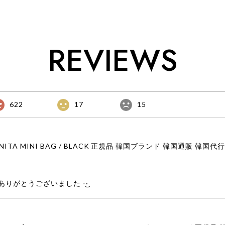
REVIEWS
622
17
15
りがとうございました‪ ·͜·