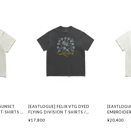
SUNSET
[EASTLOGUE] FELIX VTG DYED
[EASTLOGUE
T-SHIRTS /
FLYING DIVISION T-SHIRTS /
EMBROIDER
ランド 韓国フ
PIGMENT CHARCOAL 正規品 韓国ブラ
WHITE 正
¥17,800
¥20,400
ストローグ 日
ンド 韓国ファッション 韓国代行 イース
ッション 韓
トローグ 日本 店舗
日本 扱い店