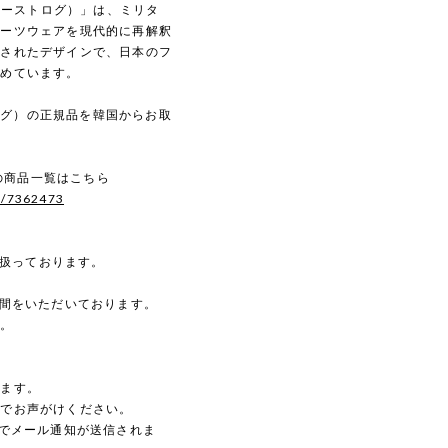
（イーストログ）」は、ミリタ
ポーツウェアを現代的に再解釈
練されたデザインで、日本のフ
集めています。
トログ）の正規品を韓国からお取
。
）の商品一覧はこちら
s/7362473
を扱っております。
時間をいただいております。
す。
。
します。
のでお声がけください。
動でメール通知が送信されま