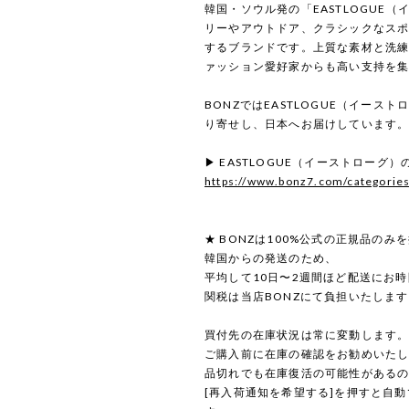
韓国・ソウル発の「EASTLOGUE
リーやアウトドア、クラシックなス
するブランドです。上質な素材と洗
ァッション愛好家からも高い支持を
BONZではEASTLOGUE（イース
り寄せし、日本へお届けしています
▶ EASTLOGUE（イーストローグ
https://www.bonz7.com/categorie
★ BONZは100%公式の正規品のみ
韓国からの発送のため、
平均して10日〜2週間ほど配送にお
関税は当店BONZにて負担いたしま
買付先の在庫状況は常に変動します
ご購入前に在庫の確認をお勧めいた
品切れでも在庫復活の可能性がある
[再入荷通知を希望する]を押すと自