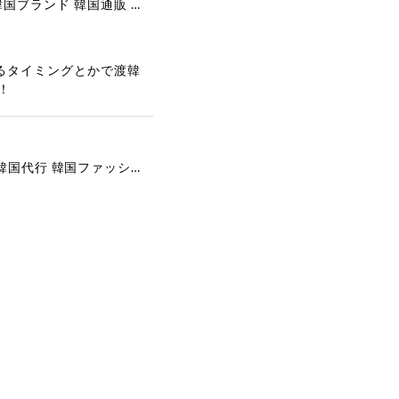
[COOR][WOMEN] Faux Suede Three-Button Blazer (Dark Brown) 正規品 韓国ブランド 韓国通販 韓国代行 韓国ファッション クール クーア クアー 日本 店舗
るタイミングとかで渡韓
！
[COYSEIO] COY BUMBLE SNEAKERS GREY 正規品 韓国ブランド 韓国通販 韓国代行 韓国ファッション コイセイオ 日本 店舗
で、大変嬉しく思いま
ございます。安心して
な対応を心がけ、安心
ございましたら、ぜひ