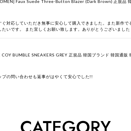
すぐ対応していただき無事に安心して購入できました。また新作で
したいです。 また宜しくお願い致します。ありがとうございました
ップの問い合わせも返事がはやくて安心でした!!
ューをありがとうございます！ 商品を気に入っていただけたよう
、お問い合わせ対応についても温かいお言葉をいただきありがとう
ただけたとのこと、何より嬉しいです。 これからも迅速かつ丁寧
いただけるショップを目指してまいります。 また気になる商品が
CATEGORY
利用くださいꕤ︎︎ またのご利用を心よりお待ちしております。