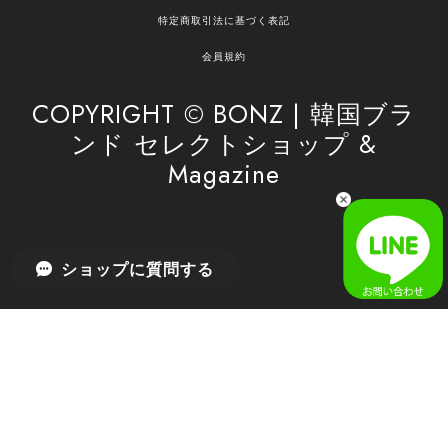
嬉しく思います。 これからもお客様のお買い物を
特定商取引法に基づく表記
安心してお任せいただけるよう、丁寧な対応を心
がけてまいります。 また気になる商品がございま
会員規約
したら、ぜひお気軽にご利用くださいꕤ︎︎ またのご
利用を心よりお待ちしております。
COPYRIGHT © BONZ | 韓国ブラ
ンド セレクトショップ &
Magazine
[SAN SAN GEAR] AR UTILITY JACKET RAIN CAMO 正規品 韓国ブランド 韓国通販 韓国代行 韓国ファッション sansan san san サンサンギア 日本 店舗
1
2026/04/03
無事届きました！ LINEでの問い合わせも対応が早く優しくて
ショップに質問する
とてもよかったです！
嬉しいレビューをありがとうございます！ 無事に
商品をお届けできて安心いたしました。 また、
LINEでのお問い合わせ対応についても温かいお言
葉をいただき、大変嬉しく思います！ これからも
安心してご利用いただけるよう、迅速かつ丁寧な
対応を心がけてまいります。 またお探しの商品が