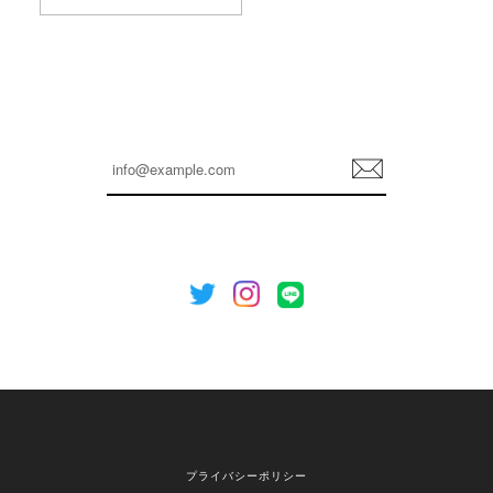
孫ちゃん喜んでました。。 良かったです。
嬉しいレビューをありがとうございます！ これか
らも安心してご利用いただけるよう、丁寧な対応
登
を心がけてまいります。 またお探しの商品がござ
録
いましたら、ぜひお気軽にご利用くださいꕤ︎︎ また
のご利用を心よりお待ちしております。
[NOTHING WRITTEN][MEN] Henleyneck organic stripe t-shirt (Stripe, M) 正規品 韓国ブランド 韓国通販 韓国代行 韓国ファッション ナッシングリトゥン 日本 店舗
2026/04/12
欲しかったものが買えて嬉しいです！ またお願いします。
嬉しいレビューをありがとうございます！ ご希望
プライバシーポリシー
の商品のお手伝いができ、喜んでいただけて大変