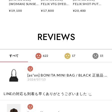
(WOMAN) SUNSET
FELIX VTG DYED
FELIX SHOT-PUT
GALLOP FELIX
FLYING DIVISION
EMBROIDERED T-
¥19,100
¥17,800
¥20,400
APPLIQUE T-
T-SHIRTS /
SHIRTS / OFF
SHIRTS / OATMEAL
PIGMENT
WHITE 正規品 韓国
正規品 韓国ブランド
CHARCOAL 正規品
ブランド 韓国ファッ
韓国ファッション 韓
韓国ブランド 韓国フ
ション 韓国代行 通
国代行 イーストロー
ァッション 韓国代行
販 イーストローグ
REVIEWS
グ 日本 店舗
イーストローグ 日本
日本 扱い店 店舗
店舗
すべて
622
17
15
[as”on] BONITA MINI BAG / BLACK 正規品 韓国ブランド 韓国通販 韓国代行 韓国ファッション as on ason エズオン アズオン
2026/07/15
LINEの対応も到着も早くありがとうございました‪ ·͜·