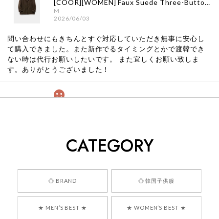
[COOR][WOMEN] Faux Suede Three-Button Blazer (Dark Brown) 正規品 韓国ブランド 韓国通販 韓国代行 韓国ファッション クール クーア クアー 日本 店舗
M
2026/06/03
問い合わせにもきちんとすぐ対応していただき無事に安心し
て購入できました。また新作でるタイミングとかで渡韓でき
ない時は代行お願いしたいです。 また宜しくお願い致しま
す。ありがとうございました！
[COYSEIO] COY BUMBLE SNEAKERS GREY 正規品 韓国ブランド 韓国通販 韓国代行 韓国ファッション コイセイオ 日本 店舗
260
2026/05/24
CATEGORY
くっそかわいいし、ショップの問い合わせも返事がはやくて
安心でした!!
嬉しいレビューをありがとうございます！ 商品を
◎ BRAND
◎ 韓国子供服
気に入っていただけたようで、大変嬉しく思いま
す！ また、お問い合わせ対応についても温かいお
★ MEN’S BEST ★
★ WOMEN’S BEST ★
言葉をいただきありがとうございます。安心して