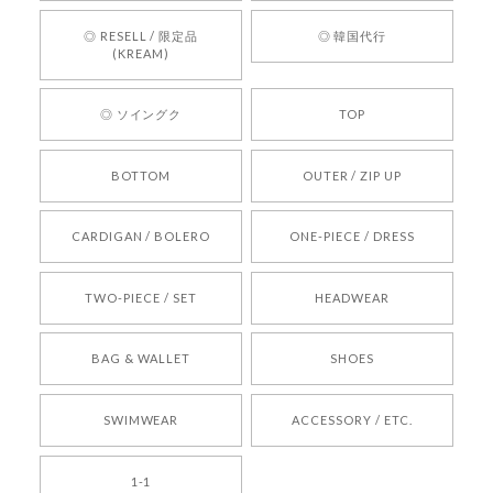
お買い物いただけたとのこと、何より嬉しいで
す。 これからも迅速かつ丁寧な対応を心がけ、安
◎ RESELL / 限定品
◎ 韓国代行
心してご利用いただけるショップを目指してまい
(KREAM)
ります。 また気になる商品がございましたら、ぜ
ひお気軽にご利用くださいꕤ︎︎ またのご利用を心よ
◎ ソイングク
TOP
りお待ちしております。
BOTTOM
OUTER / ZIP UP
[REQUEST] BONZ PRESENTS 26041731 (rq) bz26041731 韓国代行 韓国ブランド 正規品
CARDIGAN / BOLERO
ONE-PIECE / DRESS
2026/05/24
TWO-PIECE / SET
HEADWEAR
[COYSEIO] COY BUMBLE SNEAKERS BROWN 正規品 韓国ブランド 韓国通販 韓国代行 韓国ファッション コイセイオ 日本 店舗
BAG & WALLET
SHOES
250
2026/05/24
SWIMWEAR
ACCESSORY / ETC.
[TENSE DANCE] Wool stripe backpack_black 正規品 韓国ブランド 韓国通販 韓国代行 韓国ファッション 日本 テンスダンス
1-1
2026/04/14