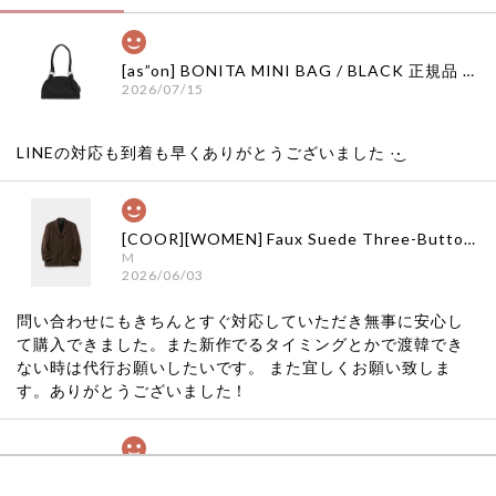
[as”on] BONITA MINI BAG / BLACK 正規品 韓国ブランド 韓国通販 韓国代行 韓国ファッション as on ason エズオン アズオン
2026/07/15
LINEの対応も到着も早くありがとうございました‪ ·͜·
[COOR][WOMEN] Faux Suede Three-Button Blazer (Dark Brown) 正規品 韓国ブランド 韓国通販 韓国代行 韓国ファッション クール クーア クアー 日本 店舗
M
2026/06/03
問い合わせにもきちんとすぐ対応していただき無事に安心し
て購入できました。また新作でるタイミングとかで渡韓でき
ない時は代行お願いしたいです。 また宜しくお願い致しま
す。ありがとうございました！
[COYSEIO] COY BUMBLE SNEAKERS GREY 正規品 韓国ブランド 韓国通販 韓国代行 韓国ファッション コイセイオ 日本 店舗
260