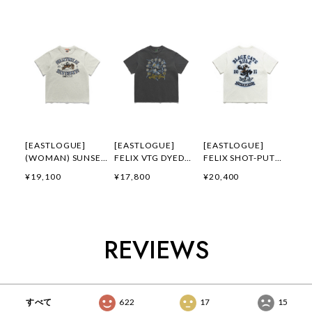
[EASTLOGUE]
[EASTLOGUE]
[EASTLOGUE]
(WOMAN) SUNSET
FELIX VTG DYED
FELIX SHOT-PUT
GALLOP FELIX
FLYING DIVISION
EMBROIDERED T-
¥19,100
¥17,800
¥20,400
APPLIQUE T-
T-SHIRTS /
SHIRTS / OFF
SHIRTS / OATMEAL
PIGMENT
WHITE 正規品 韓国
正規品 韓国ブランド
CHARCOAL 正規品
ブランド 韓国ファッ
韓国ファッション 韓
韓国ブランド 韓国フ
ション 韓国代行 通
国代行 イーストロー
ァッション 韓国代行
販 イーストローグ
REVIEWS
グ 日本 店舗
イーストローグ 日本
日本 扱い店 店舗
店舗
すべて
622
17
15