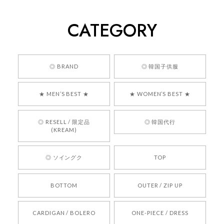
2026/05/24
CATEGORY
くっそかわいいし、ショップの問い合わせも返事がはやくて
安心でした!!
嬉しいレビューをありがとうございます！ 商品を
◎ BRAND
◎ 韓国子供服
気に入っていただけたようで、大変嬉しく思いま
す！ また、お問い合わせ対応についても温かいお
★ MEN’S BEST ★
★ WOMEN’S BEST ★
言葉をいただきありがとうございます。安心して
お買い物いただけたとのこと、何より嬉しいで
す。 これからも迅速かつ丁寧な対応を心がけ、安
◎ RESELL / 限定品
◎ 韓国代行
心してご利用いただけるショップを目指してまい
(KREAM)
ります。 また気になる商品がございましたら、ぜ
ひお気軽にご利用くださいꕤ︎︎ またのご利用を心よ
◎ ソイングク
TOP
りお待ちしております。
BOTTOM
OUTER / ZIP UP
[REQUEST] BONZ PRESENTS 26041731 (rq) bz26041731 韓国代行 韓国ブランド 正規品
CARDIGAN / BOLERO
ONE-PIECE / DRESS
2026/05/24