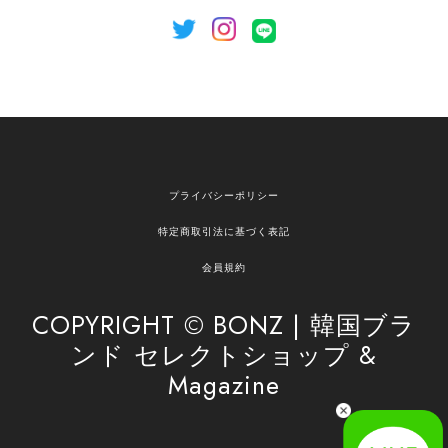
[NOTHING WRITTEN][MEN] Henleyneck organic stripe t-shirt (Stripe, M) 正規品 韓国ブランド 韓国通販 韓国代行 韓国ファッション ナッシングリトゥン 日本 店舗
2026/04/12
欲しかったものが買えて嬉しいです！ またお願いします。
嬉しいレビューをありがとうございます！ ご希望
プライバシーポリシー
の商品のお手伝いができ、喜んでいただけて大変
嬉しく思います。 これからもお客様のお買い物を
特定商取引法に基づく表記
安心してお任せいただけるよう、丁寧な対応を心
がけてまいります。 また気になる商品がございま
会員規約
したら、ぜひお気軽にご利用くださいꕤ︎︎ またのご
利用を心よりお待ちしております。
COPYRIGHT © BONZ | 韓国ブラ
ンド セレクトショップ &
Magazine
[SAN SAN GEAR] AR UTILITY JACKET RAIN CAMO 正規品 韓国ブランド 韓国通販 韓国代行 韓国ファッション sansan san san サンサンギア 日本 店舗
1
2026/04/03