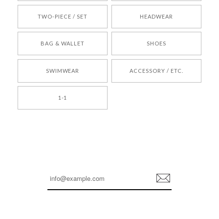
TWO-PIECE / SET
HEADWEAR
[COYSEIO] COY BUMBLE SNEAKERS BROWN 正規品 韓国ブランド 韓国通販 韓国代行 韓国ファッション コイセイオ 日本 店舗
BAG & WALLET
SHOES
250
2026/05/24
SWIMWEAR
ACCESSORY / ETC.
[TENSE DANCE] Wool stripe backpack_black 正規品 韓国ブランド 韓国通販 韓国代行 韓国ファッション 日本 テンスダンス
1-1
2026/04/14
孫ちゃん喜んでました。。 良かったです。
嬉しいレビューをありがとうございます！ これか
らも安心してご利用いただけるよう、丁寧な対応
登
を心がけてまいります。 またお探しの商品がござ
録
いましたら、ぜひお気軽にご利用くださいꕤ︎︎ また
のご利用を心よりお待ちしております。