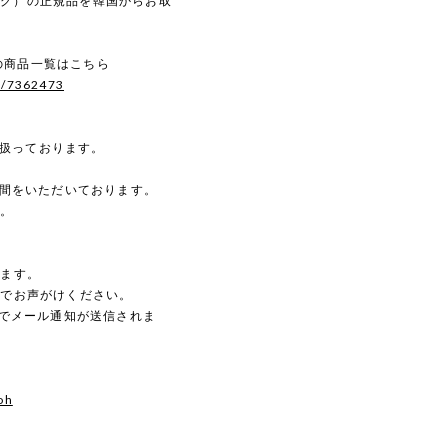
トログ）の正規品を韓国からお取
。
）の商品一覧はこちら
s/7362473
を扱っております。
時間をいただいております。
す。
。
します。
のでお声がけください。
動でメール通知が送信されま
oh