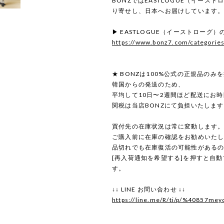
BONZではEASTLOGUE（イース
り寄せし、日本へお届けしています
▶ EASTLOGUE（イーストローグ
https://www.bonz7.com/categorie
★ BONZは100%公式の正規品のみ
韓国からの発送のため、
平均して10日〜2週間ほど配送にお
関税は当店BONZにて負担いたしま
買付先の在庫状況は常に変動します
ご購入前に在庫の確認をお勧めいた
品切れでも在庫復活の可能性がある
[再入荷通知を希望する]を押すと自
す。
↓↓ LINE お問い合わせ ↓↓
https://line.me/R/ti/p/%40857mey