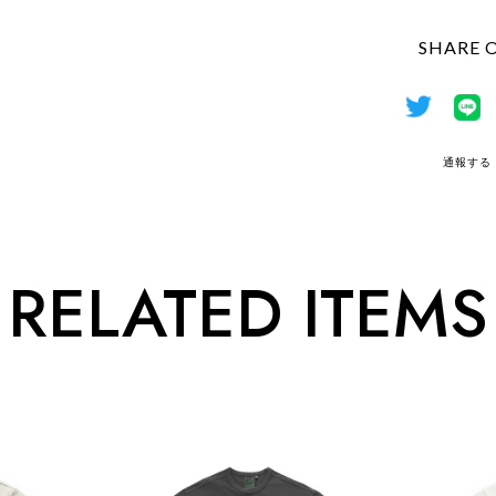
SHARE 
通報する
RELATED ITEMS