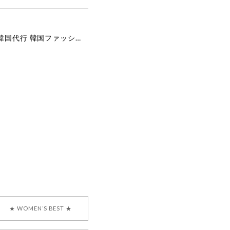
[COYSEIO] COY BUMBLE SNEAKERS GREY 正規品 韓国ブランド 韓国通販 韓国代行 韓国ファッション コイセイオ 日本 店舗
で、大変嬉しく思いま
ございます。安心して
な対応を心がけ、安心
ございましたら、ぜひ
韓国ブランド 正規品
★ WOMEN’S BEST ★