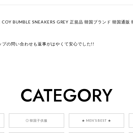
ップの問い合わせも返事がはやくて安心でした!!
ューをありがとうございます！ 商品を気に入っていただけたよう
、お問い合わせ対応についても温かいお言葉をいただきありがとう
ただけたとのこと、何より嬉しいです。 これからも迅速かつ丁寧
いただけるショップを目指してまいります。 また気になる商品が
CATEGORY
利用くださいꕤ︎︎ またのご利用を心よりお待ちしております。
] BONZ PRESENTS 26041731 (rq) bz26041731 韓国代行 
◎ 韓国子供服
★ MEN’S BEST ★