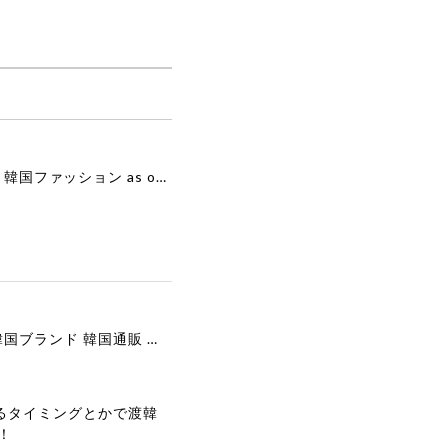
[as”on] BONITA MINI BAG / BLACK 正規品 韓国ブランド 韓国通販 韓国代行 韓国ファッション as on ason エズオン アズオン
[COOR][WOMEN] Faux Suede Three-Button Blazer (Dark Brown) 正規品 韓国ブランド 韓国通販 韓国代行 韓国ファッション クール クーア クアー 日本 店舗
るタイミングとかで渡韓
！