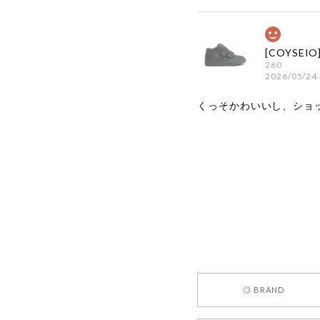
260
2026/05/24
くっそかわいいし、ショ
嬉しいレビ
す！ また
お買い物い
してご利用
お気軽にご
[REQUEST
◎ BRAND
2026/05/24